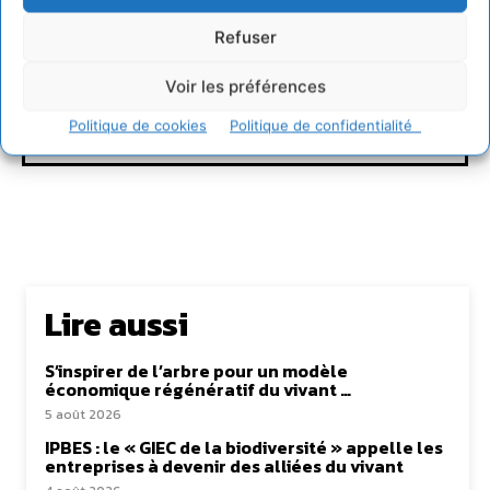
Refuser
Rédaction Cdurable
Voir les préférences
https:/cdurable.info
Politique de cookies
Politique de confidentialité
Lire aussi
S’inspirer de l’arbre pour un modèle
économique régénératif du vivant …
5 août 2026
IPBES : le « GIEC de la biodiversité » appelle les
entreprises à devenir des alliées du vivant