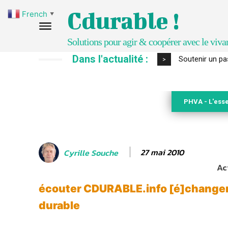
Cdurable !
French
▼
Solutions pour agir & coopérer avec le viva
Dans l'actualité :
S’inspirer de 
>
PHVA - L'esse
27 mai 2010
Cyrille Souche
Ac
écouter CDURABLE.info [é]change
durable