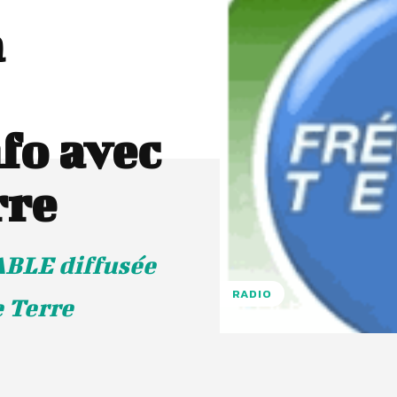
a
o avec
rre
ABLE diffusée
RADIO
e Terre