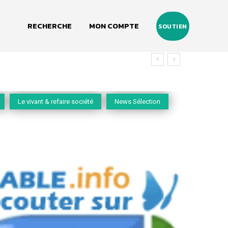
RECHERCHE
MON COMPTE
SOUTIEN
Le vivant & refaire société
News Sélection