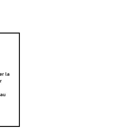
er la
r
 au