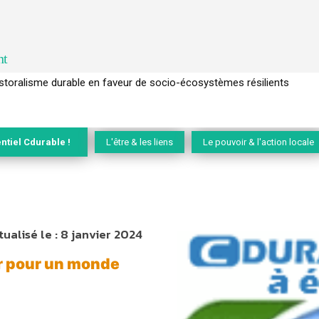
nt
l’arbre pour un modèle économique régénératif du vivant …
ntiel Cdurable !
L'être & les liens
Le pouvoir & l'action locale
tualisé le :
8 janvier 2024
r pour un monde