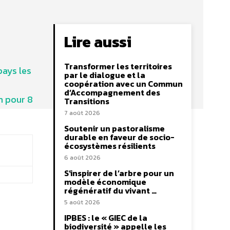
Lire aussi
Transformer les territoires
pays les
par le dialogue et la
coopération avec un Commun
d’Accompagnement des
m pour 8
Transitions
7 août 2026
Soutenir un pastoralisme
durable en faveur de socio-
écosystèmes résilients
6 août 2026
S’inspirer de l’arbre pour un
modèle économique
régénératif du vivant …
5 août 2026
IPBES : le « GIEC de la
biodiversité » appelle les