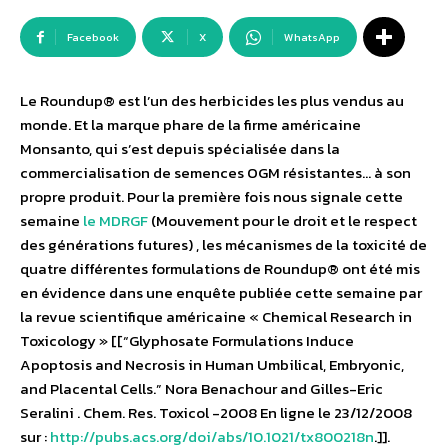
Facebook
X
WhatsApp
Le Roundup® est l’un des herbicides les plus vendus au
monde. Et la marque phare de la firme américaine
Monsanto, qui s’est depuis spécialisée dans la
commercialisation de semences OGM résistantes… à son
propre produit. Pour la première fois nous signale cette
semaine
le MDRGF
(Mouvement pour le droit et le respect
des générations futures) , les mécanismes de la toxicité de
quatre différentes formulations de Roundup® ont été mis
en évidence dans une enquête publiée cette semaine par
la revue scientifique américaine « Chemical Research in
Toxicology » [[“Glyphosate Formulations Induce
Apoptosis and Necrosis in Human Umbilical, Embryonic,
and Placental Cells.” Nora Benachour and Gilles-Eric
Seralini . Chem. Res. Toxicol -2008 En ligne le 23/12/2008
sur :
http://pubs.acs.org/doi/abs/10.1021/tx800218n
.]].