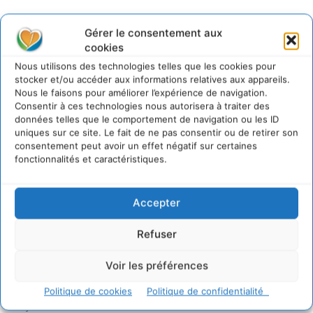
Sur Cdurable
Gérer le consentement aux
cookies
Nous utilisons des technologies telles que les cookies pour
stocker et/ou accéder aux informations relatives aux appareils.
Comment le sol français a perdu sa mémoire
Nous le faisons pour améliorer l’expérience de navigation.
hydrique et déréglé tout le territoire (2020-2026)
Consentir à ces technologies nous autorisera à traiter des
2 août 2026
données telles que le comportement de navigation ou les ID
Développer notre attention aux espèces vivantes
uniques sur ce site. Le fait de ne pas consentir ou de retirer son
non humaines avec les communs de Zoepolis
consentement peut avoir un effet négatif sur certaines
fonctionnalités et caractéristiques.
30 juillet 2026
Un kit citoyen pour lever les freins au
développement des forêts comestibles dans nos
Accepter
villes
29 juillet 2026
Refuser
L’éco-anxiété informe et l’éco-lucidité transforme
28 juillet 2026
Voir les préférences
7 indicateurs pour des villes résilientes et durables,
adaptées au changement climatique
Politique de cookies
Politique de confidentialité
27 juillet 2026