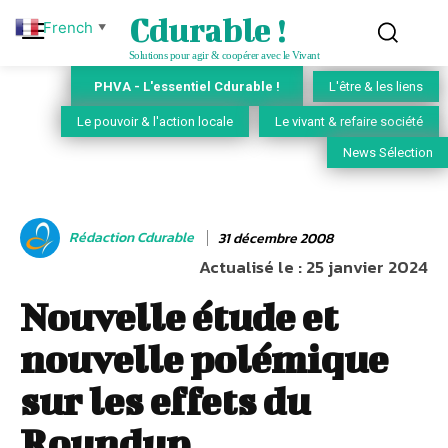
Cdurable !
French
▼
Solutions pour agir & coopérer avec le Vivant
PHVA - L'essentiel Cdurable !
L'être & les liens
Le pouvoir & l'action locale
Le vivant & refaire société
News Sélection
Rédaction Cdurable
31 décembre 2008
Actualisé le :
25 janvier 2024
Nouvelle étude et
nouvelle polémique
sur les effets du
Roundup