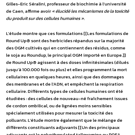
Gilles-Eric Séralini, professeur de biochimie à l’université
de Caen, affirme avoir
« élucidé les mécanismes de la toxicité
du produit sur des cellules humaines »
.
L’étude montre que ces formulations [[Les formulations de
Round Up® sont des herbicides répandus sur la majorité
des OGM cultivés qui en contiennent des résidus, comme
le soja au Roundup, le principal OGM importé en Europe.]]
de Round Up® agissent à des doses infinitésimales (dilués
jusqu’à 100.000 fois ou plus) et elles programment la mort
cellulaires en quelques heures, ainsi que des dommages
des membranes et de l’ADN, et empêchent la respiration
cellulaire. Différents types de cellules humaines ont été
étudiées : des cellules de nouveau-né fraîchement issues
de cordon ombilical, ou de lignées moins sensibles
spécialement utilisées pour mesurer la toxicité des
polluants. L’étude montre également que le mélange de
différents constituants adjuvants [[Un des principaux
adjuvants est le polyethoxylated tallowamine ou POEA .