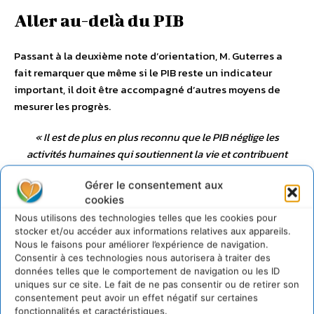
Aller au-delà du PIB
Passant à la deuxième note d’orientation, M. Guterres a
fait remarquer que même si le PIB reste un indicateur
important, il doit être accompagné d’autres moyens de
mesurer les progrès.
«
Il est de plus en plus reconnu que le PIB néglige les
activités humaines qui soutiennent la vie et contribuent
au bien-être, tout en accordant une valeur
Gérer le consentement aux
disproportionnée à celles qui nous nuisent et épuisent
cookies
notre planète
», a-t-il fait valoir.
Nous utilisons des technologies telles que les cookies pour
stocker et/ou accéder aux informations relatives aux appareils.
«
Le progrès humain dépend de nombreux facteurs, des
Nous le faisons pour améliorer l’expérience de navigation.
niveaux de pauvreté et de faim aux inégalités et à la
Consentir à ces technologies nous autorisera à traiter des
cohésion sociale, en passant par la vulnérabilité à la
données telles que le comportement de navigation ou les ID
dégradation du climat et à d’autres chocs
», a expliqué le
uniques sur ce site. Le fait de ne pas consentir ou de retirer son
consentement peut avoir un effet négatif sur certaines
chef de l’ONU.
fonctionnalités et caractéristiques.