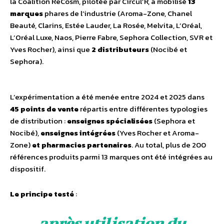
la Coalition ReCosm, pilotée par Circul’R, a mobilisé
13
marques
phares de l’industrie (Aroma-Zone, Chanel
Beauté, Clarins, Estée Lauder, La Rosée, Melvita, L’Oréal,
L’Oréal Luxe, Naos, Pierre Fabre, Sephora Collection, SVR et
Yves Rocher), ainsi que
2 distributeurs
(Nocibé et
Sephora).
L’expérimentation a été menée entre 2024 et 2025 dans
45 points de vente
répartis entre différentes typologies
de distribution :
enseignes spécialisées
(Sephora et
Nocibé),
enseignes intégrées
(Yves Rocher et Aroma-
Zone)
et pharmacies partenaires
. Au total, plus de 200
références produits parmi 13 marques ont été intégrées au
dispositif.
Le principe testé
:
après utilisation du