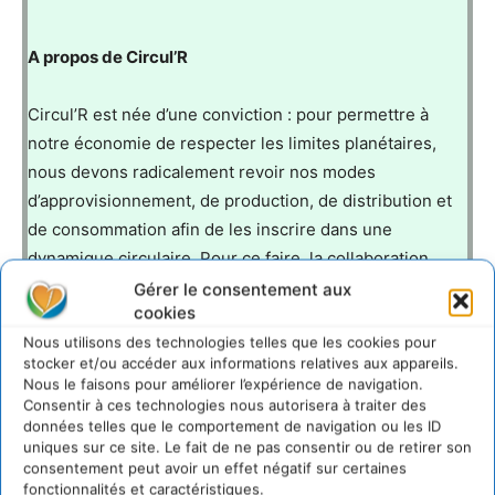
A propos de Circul’R
Circul’R est née d’une conviction : pour permettre à
notre économie de respecter les limites planétaires,
nous devons radicalement revoir nos modes
d’approvisionnement, de production, de distribution et
de consommation afin de les inscrire dans une
dynamique circulaire. Pour ce faire, la collaboration
entre tous les maillons de la chaîne de valeur est
Gérer le consentement aux
cookies
indispensable. Circul’R crée les conditions de cette
Nous utilisons des technologies telles que les cookies pour
collaboration en permettant aux acteurs économiques
stocker et/ou accéder aux informations relatives aux appareils.
(grandes entreprises, collectivités, institutions…) de co-
Nous le faisons pour améliorer l’expérience de navigation.
construire des solutions de long terme avec leur
Consentir à ces technologies nous autorisera à traiter des
données telles que le comportement de navigation ou les ID
écosystème (fournisseurs, distributeurs, concurrents,
uniques sur ce site. Le fait de ne pas consentir ou de retirer son
porteurs de solutions…) grâce à la constitution de
consentement peut avoir un effet négatif sur certaines
coalitions d’action ou de réflexion.
fonctionnalités et caractéristiques.