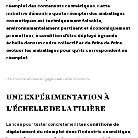
réemploi des contenants cosmétiques
. Cette
initiative démontre que le réemploi des emballages
cosmétiques est techniquement faisable,
environnementalement pertinent et économiquement
prometteur, à condition d’être déployé à grande
échelle dans un cadre collectif et de faire de faire
évoluer les emballages pour qu’ils correspondent au
réemploi.
Une coalition d’acteurs engagés dans l’expérimentation
UNE EXPÉRIMENTATION À
L’ÉCHELLE DE LA FILIÈRE
Lancée pour tester concrètement
les conditions de
déploiement du réemploi dans l’industrie cosmétique
,