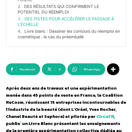
DES RÉSULTATS QUI CONFIRMENT LE
POTENTIEL DU RÉEMPLOI
DES PISTES POUR ACCÉLÉRER LE PASSAGE À
L’ÉCHELLE
Livre blanc : Dessiner les contours du réemploi en
cosmétique : le cas du préemballé
Facebook
X
WhatsApp
Après deux ans de travaux et une expérimentation
menée dans 45 points de vente en France, la Coalition
ReCosm, réunissant 15 entreprises incontournables de
l’industrie de la beauté
(dont L’Oréal, Yves Rocher,
Chanel Beauté et Sephora) et pilotée par
Circul’R
,
1
publie
un Livre Blanc présentant les enseignements
de la première expérimentation collective dédiée au