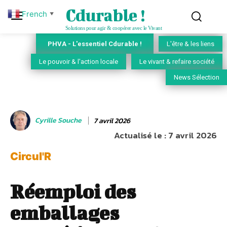
Cdurable !
French
▼
Solutions pour agir & coopérer avec le Vivant
PHVA - L'essentiel Cdurable !
L'être & les liens
Le pouvoir & l'action locale
Le vivant & refaire société
News Sélection
Cyrille Souche
7 avril 2026
Actualisé le :
7 avril 2026
Circul'R
Réemploi des
emballages