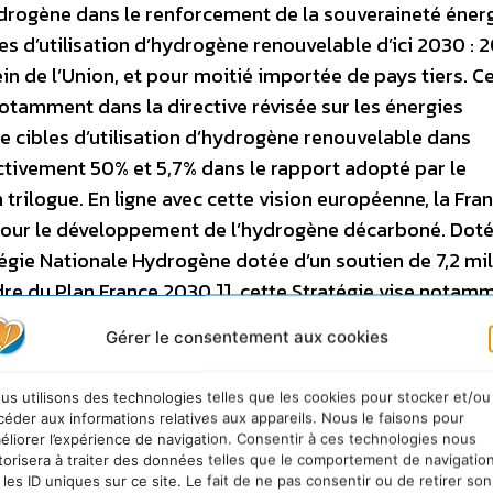
drogène dans le renforcement de la souveraineté éner
les d’utilisation d’hydrogène renouvelable d’ici 2030 : 
n de l’Union, et pour moitié importée de pays tiers. C
otamment dans la directive révisée sur les énergies
 de cibles d’utilisation d’hydrogène renouvelable dans
ectivement 50% et 5,7% dans le rapport adopté par le
trilogue. En ligne avec cette vision européenne, la Fran
our le développement de l’hydrogène décarboné. Dote
atégie Nationale Hydrogène dotée d’un soutien de 7,2 mil
dre du Plan France 2030.]], cette Stratégie vise notamm
rolyse pour produire massivement, en France, l’hydrogèn
Gérer le consentement aux cookies
trie et de nos mobilités lourdes ou intensives. Dans ce
e fabrication d’électrolyseurs de grandes capacités, tan
us utilisons des technologies telles que les cookies pour stocker et/ou
 que pour rendre l’Union autonome quant à l’approvisi
céder aux informations relatives aux appareils. Nous le faisons pour
éliorer l’expérience de navigation. Consentir à ces technologies nous
ar la production par électrolyse d’hydrogène propre sur 
torisera à traiter des données telles que le comportement de navigatio
ionnement suffisant en électricité décarbonée. L’objec
 les ID uniques sur ce site. Le fait de ne pas consentir ou de retirer son