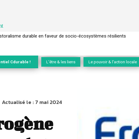
nt
l’arbre pour un modèle économique régénératif du vivant …
ntiel Cdurable !
L'être & les liens
Le pouvoir & l'action locale
Actualisé le :
7 mai 2024
rogène