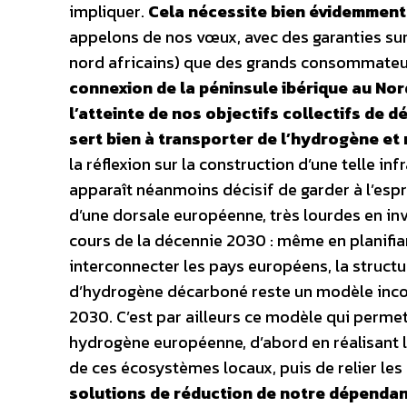
impliquer.
Cela nécessite bien évidemment
appelons de nos vœux, avec des garanties sur l
nord africains) que des grands consommateur
connexion de la péninsule ibérique au No
l’atteinte de nos objectifs collectifs de d
sert bien à transporter de l’hydrogène e
la réflexion sur la construction d’une telle 
apparaît néanmoins décisif de garder à l’esp
d’une dorsale européenne, très lourdes en i
cours de la décennie 2030 : même en planifia
interconnecter les pays européens, la struc
d’hydrogène décarboné reste un modèle inc
2030. C’est par ailleurs ce modèle qui permet
hydrogène européenne, d’abord en réalisant le
de ces écosystèmes locaux, puis de relier les
solutions de réduction de notre dépendan