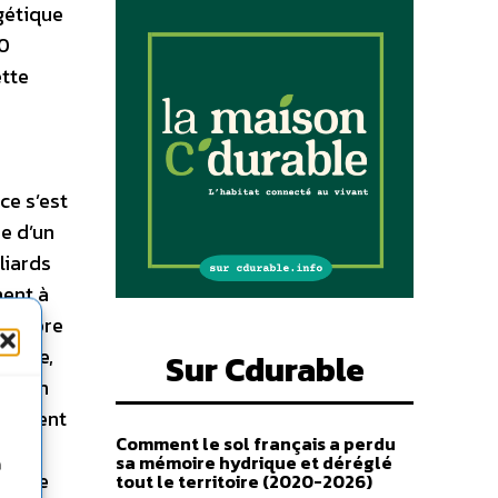
gétique
20
ette
ce s’est
́e d’un
liards
ent à
e propre
 cadre,
Sur Cdurable
t afin
onnement
Comment le sol français a perdu
le
sa mémoire hydrique et déréglé
n
tif de
tout le territoire (2020-2026)