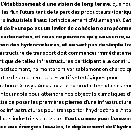
 l’établissement d’une vision de long terme
, que no
es flux futurs tant de la part des producteurs (ibériq
s industriels finaux (principalement d’Allemagne).
Cet
rd de l’Europe est un levier de cohésion européenn
écarbonation, et nous ne pouvons qu’y souscrire, si
t non des hydrocarbures, et ne sert pas de simple tr
infrastructure de transport doit commencer immédiatemen
rit que de telles infrastructures participant à la constr
nvestissement, ne monteront véritablement en charge q
nt le déploiement de ces actifs stratégiques pour
turation d’écosystèmes locaux de production et conso
ontournable pour atteindre nos objectifs climatiques d’
tra de poser les premières pierres d’une infrastructur
s infrastructures pour transporter l’hydrogène à l’inte
 hubs industriels entre eux.
Tout comme pour l’ensem
ce aux énergies fossiles, le déploiement de l’hydr