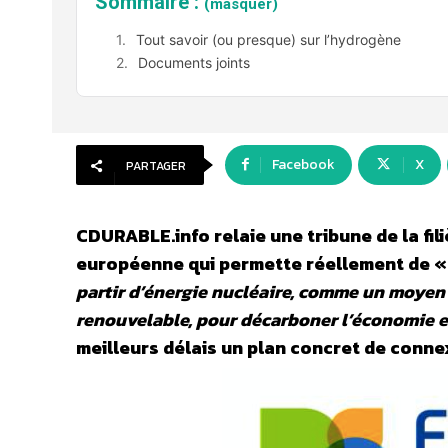
Sommaire :
(masquer)
Tout savoir (ou presque) sur l’hydrogène
Documents joints
Facebook
X
PARTAGER
CDURABLE.info relaie une tribune de la fi
européenne qui permette réellement de 
partir d’énergie nucléaire, comme un moye
renouvelable, pour décarboner l’économie
meilleurs délais un plan concret de conne