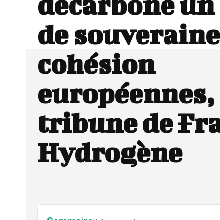
décarboné u
de souverainet
cohésion
européennes,
tribune de Fr
Hydrogène