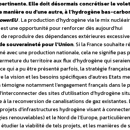
 pertinente. Elle doit désormais concrétiser le vole
manière ou d’une autre, à l’hydrogène bas-carbo
owerEU
. La production d’hydrogène via le mix nucléai
 est une opportunité pour renforcer dès aujourd’hui
er de reproduire des dépendances extérieures excessive
 de souveraineté pour l’Union
. Si la France souhaite r
é avec une production nationale, cela ne signifie pas 
ermeture du territoire aux flux d’hydrogène qui seraien
e qui a pu être présenté parfois, la stratégie français
re la vision et les besoins spécifiques d’autres Etats 
 témoigne notamment l’engagement français dans le p
interconnecter des sites d’utilisation d’hydrogène situ
e à la reconversion de canalisations de gaz existantes.
 projets d’infrastructures hydrogène visant à connecter
gies renouvelables) et le Nord de l’Europe, particulièr
̀ étudier la viabilité de tels projets, et les manières de 