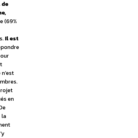
t de
ne,
re (69%
s.
Il est
épondre
pour
t
e n’est
membres.
rojet
és en
 De
 la
ement
s’y