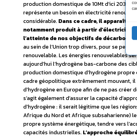
production domestique de 10Mt d’ici 2030, fi
co
ca
représente un besoin en électricité renouve
considérable.
Dans ce cadre, il apparaît im
notamment produit à partir d’électricité 
l’atteinte de nos objectifs de décarbonat
au sein de l’Union trop divers, pour se perme
renouvelable. Les énergies renouvelables sero
aujourd’hui l’hydrogène bas-carbone des cible
production domestique d’hydrogène propre et
cadre géopolitique extrêmement mouvant, il 
d’hydrogène en Europe afin de ne pas créer 
s’agit également d’assurer la capacité d’app
d’hydrogène : il serait légitime que les re
Afrique du Nord et Afrique subsaharienne) les 
propre système énergétique, tendre vers l’acce
capacités industrielles.
L’approche équilib