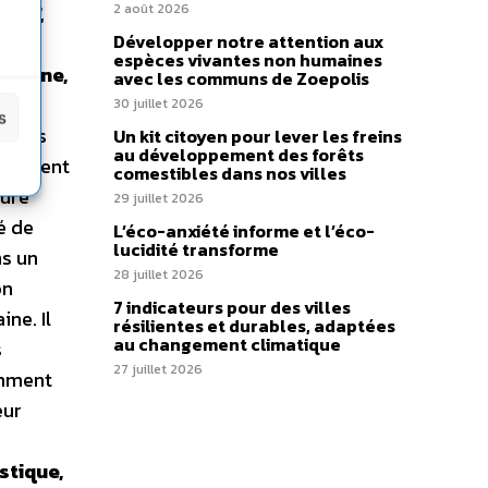
erEU
,
2 août 2026
Développer notre attention aux
espèces vivantes non humaines
carbone,
avec les communs de Zoepolis
pour
30 juillet 2026
s
tiques
Un kit citoyen pour lever les freins
au développement des forêts
iquement
comestibles dans nos villes
lure
29 juillet 2026
́ de
L’éco-anxiété informe et l’éco-
lucidité transforme
ns un
28 juillet 2026
on
7 indicateurs pour des villes
ne. Il
résilientes et durables, adaptées
au changement climatique
s
27 juillet 2026
amment
eur
s
stique,