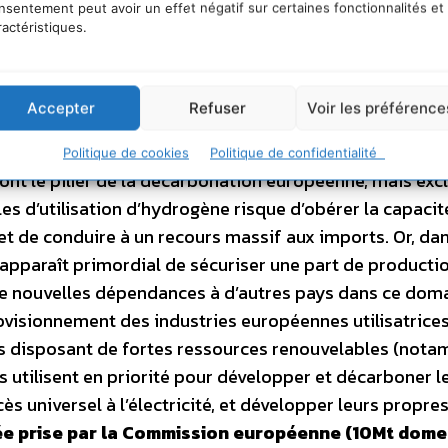
xé par la Commission européenne dans son plan
RePow
nsentement peut avoir un effet négatif sur certaines fonctionnalités et
ractéristiques.
lable d’environ 550 TWh supplémentaires, ce qui est
pératif de reconnaître le rôle de l’hydrogène bas-
nucléaire, aux côtés de l’hydrogène renouvelable, 
Accepter
Refuser
Voir les préférence
ion
. Le défi est trop important, et les systèmes énergé
ttre de n’encourager qu’un type d’énergie primaire, un
Politique de cookies
Politique de confidentialité
nt le pilier de la décarbonation européenne, mais exc
s d’utilisation d’hydrogène risque d’obérer la capacite
 de conduire à un recours massif aux imports. Or, da
apparaît primordial de sécuriser une part de producti
de nouvelles dépendances à d’autres pays dans ce domai
rovisionnement des industries européennes utilisatrice
́gions disposant de fortes ressources renouvelables (not
utilisent en priorité pour développer et décarboner l
̀s universel à l’électricité, et développer leurs propre
rée prise par la Commission européenne (10Mt dome