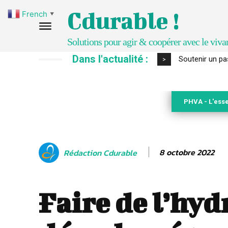
Cdurable !
French
▼
Solutions pour agir & coopérer avec le viva
Dans l'actualité :
S’inspirer de 
>
PHVA - L'esse
8 octobre 2022
Rédaction Cdurable
Faire de l’hyd