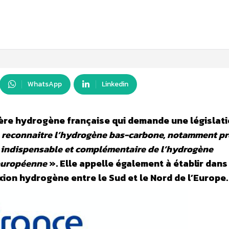
WhatsApp
Linkedin
lière hydrogène française qui demande une législat
«
reconnaitre l’hydrogène bas-carbone, notamment pr
n indispensable et complémentaire de l’hydrogène
 européenne
». Elle appelle également à établir dans
xion hydrogène entre le Sud et le Nord de l’Europe.