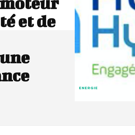
n moteur
é et de
 une
ance
ENERGIE