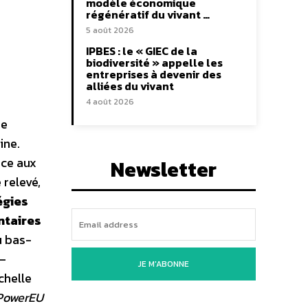
modèle économique
régénératif du vivant …
5 août 2026
IPBES : le « GIEC de la
biodiversité » appelle les
entreprises à devenir des
alliées du vivant
4 août 2026
ue
ine.
nce aux
Newsletter
relevé,
́gies
ntaires
u bas-
 –
JE M'ABONNE
́chelle
PowerEU