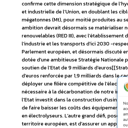
confirme cette dimension stratégique de l’hy
et industrielle de l’Union, en doublant les cib
mégatonnes (Mt), pour moitié produites au sei
ambition devrait désormais se matérialiser n
renouvelables (RED III), avec l’établissement
l’industrie et les transports d’ici 2030 -resp
Parlement européen, et désormais discuté en 
dotée d’une ambitieuse Stratégie Nationale p
soutien de l’Etat de 9 milliards d’euros[[Str
d’euros renforcée par 1,9 milliards dans le ca
déployer une filière compétitive de l’élect
nécessaire à la décarbonation de notre indus
l’Etat investit dans la construction d’usines d
No
de faire baisser les coûts des équipements
ac
am
en électrolyseurs. L’autre grand défi, posé p
au
territoire européen, est d’assurer un approvis
ou