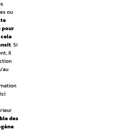
us
ues ou
te
e pour
 cela
ansit
. Si
t, il
uction
u’au
mmation
ici
e
́rieur
ble des
ogène