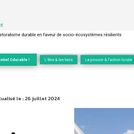
nt
l’arbre pour un modèle économique régénératif du vivant …
ntiel Cdurable !
L'être & les liens
Le pouvoir & l'action locale
ualisé le :
26 juillet 2024