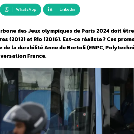
WhatsApp
Linkedin
arbone des Jeux olympiques de Paris 2024 doit être
es (2012) et Rio (2016). Est-ce réaliste ? Ces prom
e de la durabilité Anne de Bortoli (ENPC, Polytechn
versation France.