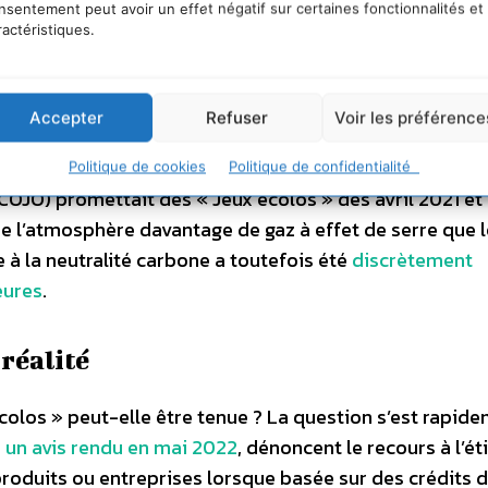
nsentement peut avoir un effet négatif sur certaines fonctionnalités et
particulier sa compatibilité avec les objectifs climati
ractéristiques.
t ainsi être les
premiers compatibles avec l’accord de
Accepter
Refuser
Voir les préférence
mpiques et paralympiques de Paris 2024 ont annoncé de
ins de gaz à effet de serre que les éditions précédent
Politique de cookies
Politique de confidentialité
COJO) promettait des « Jeux écolos » dès avril 2021 e
 de l’atmosphère davantage de gaz à effet de serre que 
 à la neutralité carbone a toutefois été
discrètement
eures
.
 réalité
colos » peut-elle être tenue ? La question s’est rapid
 un avis rendu en mai 2022
, dénoncent le recours à l’ét
roduits ou entreprises lorsque basée sur des crédits 