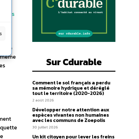
ques
 Paris
s
s
es
. Le
t même
Sur Cdurable
les
Comment le sol français a perdu
sa mémoire hydrique et déréglé
tout le territoire (2020-2026)
2 août 2026
Développer notre attention aux
espèces vivantes non humaines
ement
avec les communs de Zoepolis
iquette
30 juillet 2026
de
Un kit citoyen pour lever les freins