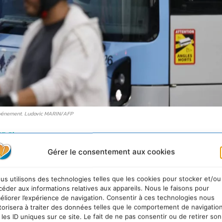
’événement. Ludovic MARIN/AFP
NPC)
Gérer le consentement aux cookies
isaient les Romains de l’antiquité. Le 26 juillet prochain
tié de l’humanité – visionneront les Jeux olympiques 
us utilisons des technologies telles que les cookies pour stocker et/ou
urs attendus à Paris
.
céder aux informations relatives aux appareils. Nous le faisons pour
éliorer l’expérience de navigation. Consentir à ces technologies nous
torisera à traiter des données telles que le comportement de navigatio
 ou non d’ailleurs, se pose la question de son bilan
 les ID uniques sur ce site. Le fait de ne pas consentir ou de retirer son