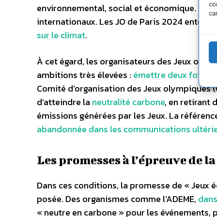
co
environnemental, social et économique. Et en 
ca
internationaux. Les JO de Paris 2024 entenden
sur le climat
.
À cet égard, les organisateurs des Jeux oly
ambitions très élevées :
émettre deux fois mo
Comité d’organisation des Jeux olympiques (
d’atteindre la
neutralité carbone
, en retirant
émissions générées par les Jeux. La référence
abandonnée dans les communications ultéri
Les promesses à l’épreuve de la
Dans ces conditions, la promesse de « Jeux é
posée. Des organismes comme l’ADEME,
dans
« neutre en carbone » pour les événements, p