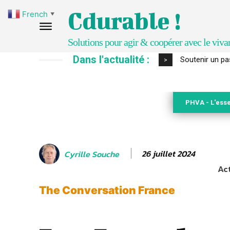
Cdurable !
French
▼
Solutions pour agir & coopérer avec le viva
Dans l'actualité :
S’inspirer de 
>
PHVA - L'esse
26 juillet 2024
Cyrille Souche
Act
The Conversation France