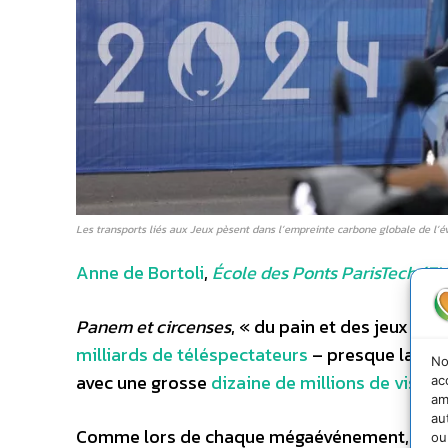
Les transports liés aux Jeux pèsent dans l’empreinte carbone globale de l
Anne de Bortoli
,
École des Ponts ParisTech (E
Panem et circenses
, « du pain et des jeux », d
milliards de téléspectateurs
– presque la moi
No
avec une grosse
dizaine de millions de visite
ac
am
au
Comme lors de chaque mégaévénement, sportif
ou