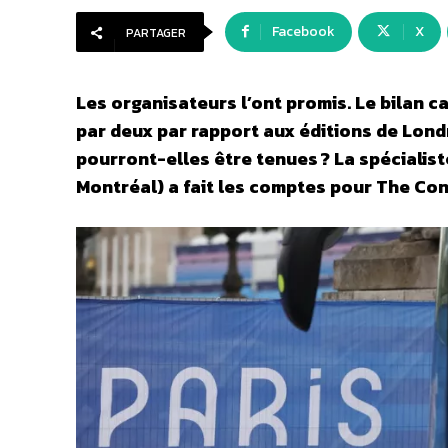
Facebook
X
PARTAGER
Les organisateurs l’ont promis. Le bilan c
par deux par rapport aux éditions de Londr
pourront-elles être tenues ? La spécialist
Montréal) a fait les comptes
pour The Con