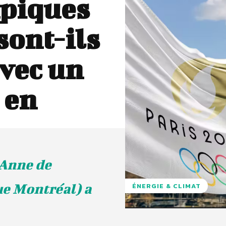
mpiques
sont-ils
vec un
 en
 Anne de
ue Montréal) a
ÉNERGIE & CLIMAT