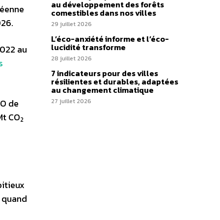
au développement des forêts
péenne
comestibles dans nos villes
026.
29 juillet 2026
L’éco-anxiété informe et l’éco-
lucidité transforme
2022 au
28 juillet 2026
s
7 indicateurs pour des villes
résilientes et durables, adaptées
au changement climatique
JO de
27 juillet 2026
Mt CO
2
bitieux
t quand