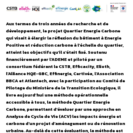
Aux termes de trois années de recherche et de
développement, le projet Quartier Energie Carbone
qui visait à élargir la réflexion du bâtiment à Energie
Positive et réduction carbone à l’échelle du quartier,
atteint les objectifs qu’il s’était fixé. Soutenu
financièrement par l’ADEME et piloté par un
consortium fédérant le CSTB, Efficacity, Elioth,
l’Alliance HQE-GBC, Effinergie, Certivéa, l’Association
BBCA et Atlantech, avec la participation au Comité de
Pilotage du Ministère de la Transition Ecologique, il
livre aujourd’hui une méthode opérationnelle
accessible à tous, la méthode Quartier Energie
Carbone, permettant d’évaluer par une approche en
Analyse de Cycle de Vie (ACV) les impacts énergie et
carbone d’un projet d’aménagement ou de rénovation
urbaine. Au-delà de cette évaluation, la méthode est