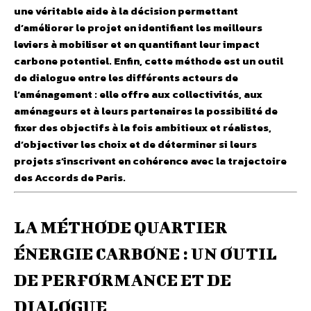
une véritable aide à la décision permettant
d’améliorer le projet en identifiant les meilleurs
leviers à mobiliser et en quantifiant leur impact
carbone potentiel. Enfin, cette méthode est un outil
de dialogue entre les différents acteurs de
l’aménagement : elle offre aux collectivités, aux
aménageurs et à leurs partenaires la possibilité de
fixer des objectifs à la fois ambitieux et réalistes,
d’objectiver les choix et de déterminer si leurs
projets s’inscrivent en cohérence avec la trajectoire
des Accords de Paris.
LA MÉTHODE QUARTIER
ÉNERGIE CARBONE : UN OUTIL
DE PERFORMANCE ET DE
DIALOGUE