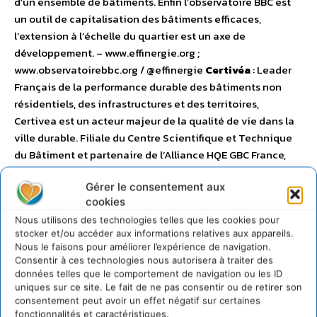
d’un ensemble de bâtiments. Enfin l’observatoire BBC est
un outil de capitalisation des bâtiments efficaces,
l’extension à l’échelle du quartier est un axe de
développement. – www.effinergie.org ;
www.observatoirebbc.org / @effinergie
Certivéa
: Leader
Français de la performance durable des bâtiments non
résidentiels, des infrastructures et des territoires,
Certivea est un acteur majeur de la qualité de vie dans la
ville durable. Filiale du Centre Scientifique et Technique
du Bâtiment et partenaire de l’Alliance HQE GBC France,
Certivéa développe et commercialise l’offre HQETM en
Gérer le consentement aux
France. Elle propose aussi un ensemble certifications et
cookies
labels pour accompagner les acteurs du bâtiment et de
Nous utilisons des technologies telles que les cookies pour
l’immobilier dans la progression de leurs performances
stocker et/ou accéder aux informations relatives aux appareils.
durables en construction, rénovation et exploitation ainsi
Nous le faisons pour améliorer l’expérience de navigation.
que dans leurs projets d’aménagement et
Consentir à ces technologies nous autorisera à traiter des
d’infrastructures. Certivéa est présent en France et porte
données telles que le comportement de navigation ou les ID
uniques sur ce site. Le fait de ne pas consentir ou de retirer son
aujourd’hui son savoir-faire français à l’international
consentement peut avoir un effet négatif sur certaines
dans plus de 20 pays, sur 5 continents. – www.certivea.fr /
fonctionnalités et caractéristiques.