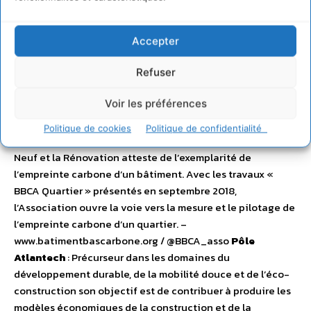
@CERTIVEA
Association BBCA
: L’Association pour le
Développement du Bâtiment Bas Carbone (BBCA)
rassemble les principaux intervenants de l’acte de
Accepter
construire (120 membres) : architectes, promoteurs
Refuser
immobiliers, constructeurs et bureaux d’étude. Pionnière,
son lancement en 2015 a marqué la volonté des acteurs
Voir les préférences
immobiliers de contribuer à lutter activement contre le
dérèglement climatique en s’engageant dans la voie de la
Politique de cookies
Politique de confidentialité
construction bas carbone. Le label BBCA pour le bâtiment
Neuf et la Rénovation atteste de l’exemplarité de
l’empreinte carbone d’un bâtiment. Avec les travaux «
BBCA Quartier » présentés en septembre 2018,
l’Association ouvre la voie vers la mesure et le pilotage de
l’empreinte carbone d’un quartier. –
www.batimentbascarbone.org / @BBCA_asso
Pôle
Atlantech
: Précurseur dans les domaines du
développement durable, de la mobilité douce et de l’éco-
construction son objectif est de contribuer à produire les
modèles économiques de la construction et de la