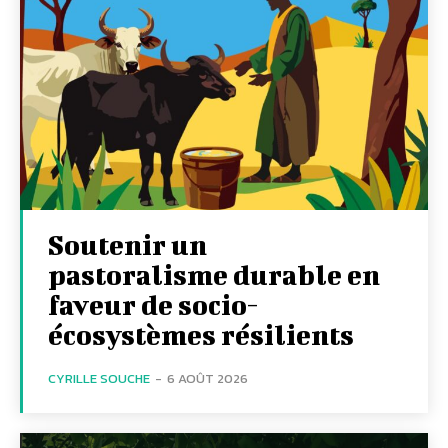
Soutenir un
pastoralisme durable en
faveur de socio-
écosystèmes résilients
CYRILLE SOUCHE
-
6 AOÛT 2026