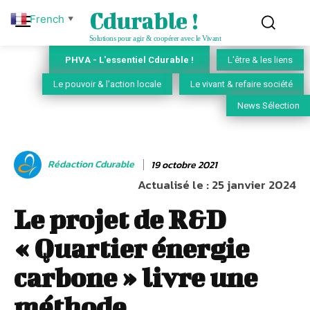
Cdurable !
French
▼
Solutions pour agir & coopérer avec le Vivant
PHVA - L'essentiel Cdurable !
L'être & les liens
Le pouvoir & l'action locale
Le vivant & refaire société
News Sélection
Rédaction Cdurable
19 octobre 2021
Actualisé le :
25 janvier 2024
Le projet de R&D
« Quartier énergie
carbone » livre une
méthode