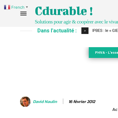
Cdurable !
French
▼
Solutions pour agir & coopérer avec le viva
Dans l'actualité :
Comment le sol
>
PHVA - L'esse
16 février 2012
David Naulin
Ac