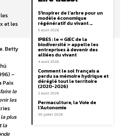
S’inspirer de l’arbre pour un
 les
modèle économique
régénératif du vivant …
x et les
5 août 2026
IPBES : le « GIEC de la
biodiversité » appelle les
e. Betty
entreprises à devenir des
alliées du vivant
4 août 2026
chú
Comment le sol français a
996) –
perdu sa mémoire hydrique et
déréglé tout le territoire
a Paix
(2020-2026)
aire le
2 août 2026
nir les
Permaculture, la Voie de
l’Autonomie
tries
30 juillet 2026
la plus
t la
onde