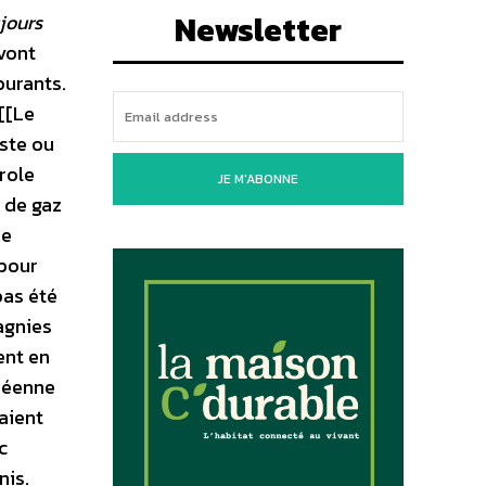
Newsletter
jours
vont
burants.
[[Le
iste ou
role
JE M'ABONNE
 de gaz
ie
 pour
pas été
agnies
ent en
opéenne
vaient
c
nis.