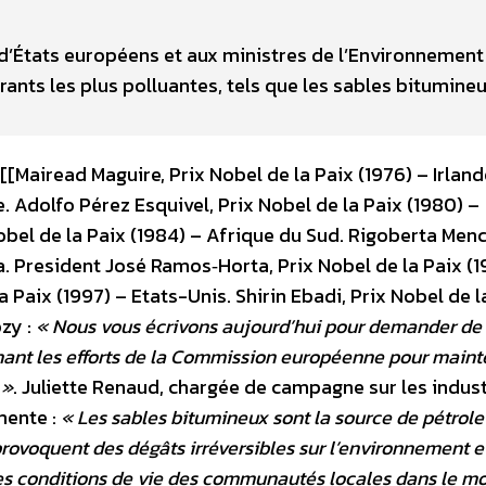
s d’États européens et aux ministres de l’Environnement
ants les plus polluantes, tels que les sables bitumineu
x [[Mairead Maguire, Prix Nobel de la Paix (1976) – Irland
e. Adolfo Pérez Esquivel, Prix Nobel de la Paix (1980) –
bel de la Paix (1984) – Afrique du Sud. Rigoberta Men
. President José Ramos‐Horta, Prix Nobel de la Paix (1
a Paix (1997) – Etats-Unis. Shirin Ebadi, Prix Nobel de l
ozy :
« Nous vous écrivons aujourd’hui pour demander de f
ant les efforts de la Commission européenne pour mainte
 »
. Juliette Renaud, chargée de campagne sur les indus
mente :
« Les sables bitumineux sont la source de pétrole 
ls provoquent des dégâts irréversibles sur l’environnement e
 les conditions de vie des communautés locales dans le m