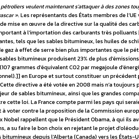
s pétroliers veulent maintenant s’attaquer à des zones tou
gascar »
. Les représentants des États membres de l’UE 
 de mise en œuvre de la directive sur la qualité des car
mportant à l’importation des carburants très polluants 
antes, tels que les sables bitumineux, les huiles de sch
e gaz à effet de serre bien plus importantes que le pét
s sables bitumineux produisent 23% de plus d’émissions
l (107 grammes d’équivalent CO2 par megajoule d’énerg
onnel).]] en Europe et surtout constituer un précédent
 Cette directive a été votée en 2008 mais n’a toujours 
eur de sables bitumineux, ainsi que les grandes comp
tre cette loi. La France compte parmi les pays qui serai
ait à voter contre la proposition de la Commission eur
Prix Nobel rappellent que le Président Obama, à qui ils a
, a su faire le bon choix en rejetant le projet d’oléodu
s bitumineux depuis l’Alberta (Canada) vers les États-U