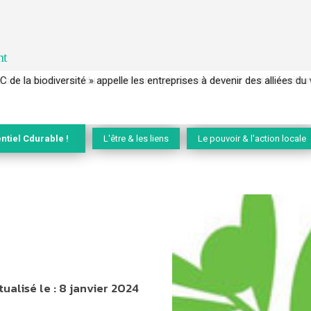
nt
 français a perdu sa mémoire hydrique et déréglé tout le territoire 
ntiel Cdurable !
L'être & les liens
Le pouvoir & l'action locale
tualisé le :
8 janvier 2024