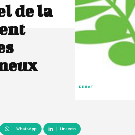
l de la
lent
es
ineux
DÉBAT
WhatsApp
Linkedin