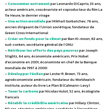
–
Consommer autrement
par Leonardo DiCaprio, 33 ans,
acteur américain, coscénariste et coproducteur du film La
11e Heure, le dernier virage
–
Une action mondiale
par Mikhail Gorbatchev, 76 ans,
ancien dirigeant de l’Union soviétique, fondateur de
Green Cross International
–
Créer un fonds pour le climat
par Ban Ki-moon, 63 ans,
sud-coréen, secrétaire général de l’ONU
–
Rétribuer les efforts des pays pauvres
par Joseph
Stiglitz, 64 ans, économiste américain, Prix Nobel
d’economie en 2001, économiste en chef de la Banque
mondiale de 1997 à 2000
–
Développer l’éolien
par Lester R. Brown, 73 ans,
agroéconomiste américain, fondateur du Worldwatch
Institute, auteur du livre Le Plan B (Calmann-Levy)
–
Taxer le carbone
par Nicolas Hulot, 52 ans, écologiste
francais
–
Rétablir la crédibilite américaine
par Hillary Clinton,
60 ans, sénatrice américaine, candidate à l’investiture