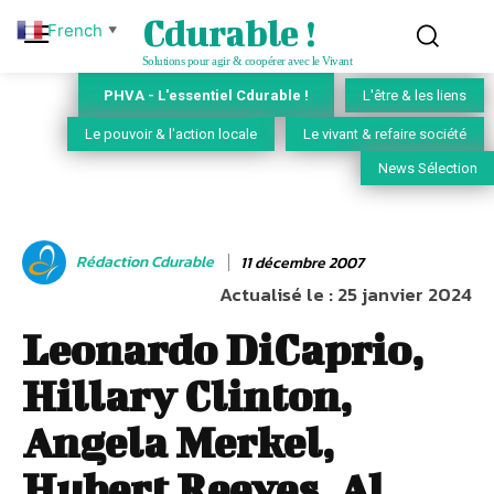
Cdurable !
French
▼
Solutions pour agir & coopérer avec le Vivant
PHVA - L'essentiel Cdurable !
L'être & les liens
Le pouvoir & l'action locale
Le vivant & refaire société
News Sélection
Rédaction Cdurable
11 décembre 2007
Actualisé le :
25 janvier 2024
Leonardo DiCaprio,
Hillary Clinton,
Angela Merkel,
Hubert Reeves, Al