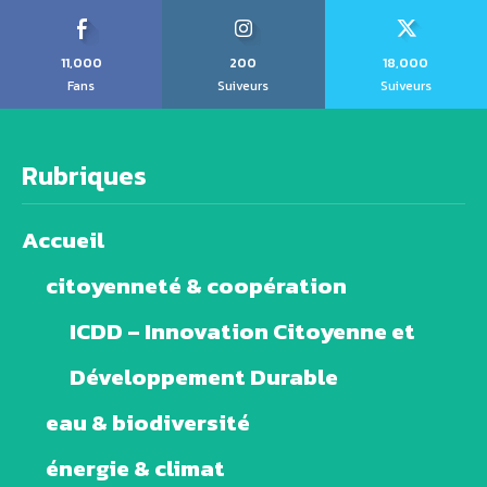
11,000
200
18,000
Fans
Suiveurs
Suiveurs
Rubriques
Accueil
citoyenneté & coopération
ICDD – Innovation Citoyenne et
Développement Durable
eau & biodiversité
énergie & climat