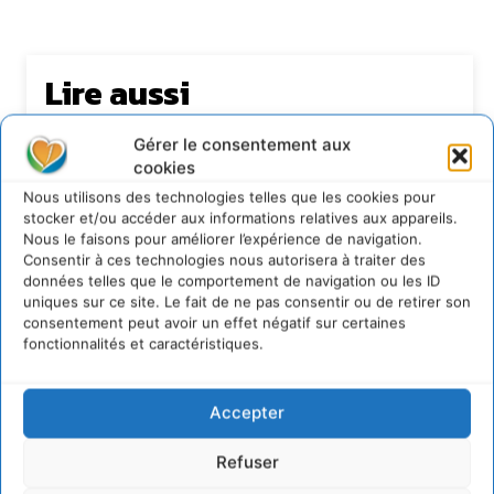
Lire aussi
Transformer les territoires par le dialogue et la
Gérer le consentement aux
coopération avec un Commun
cookies
d’Accompagnement des Transitions
Nous utilisons des technologies telles que les cookies pour
7 août 2026
stocker et/ou accéder aux informations relatives aux appareils.
Soutenir un pastoralisme durable en faveur de
Nous le faisons pour améliorer l’expérience de navigation.
socio-écosystèmes résilients
Consentir à ces technologies nous autorisera à traiter des
6 août 2026
données telles que le comportement de navigation ou les ID
uniques sur ce site. Le fait de ne pas consentir ou de retirer son
S’inspirer de l’arbre pour un modèle
consentement peut avoir un effet négatif sur certaines
économique régénératif du vivant …
fonctionnalités et caractéristiques.
5 août 2026
IPBES : le « GIEC de la biodiversité » appelle les
entreprises à devenir des alliées du vivant
Accepter
4 août 2026
Refuser