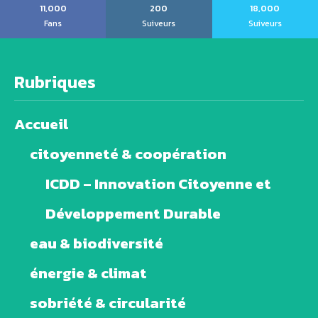
11,000
200
18,000
Fans
Suiveurs
Suiveurs
Rubriques
Accueil
citoyenneté & coopération
ICDD – Innovation Citoyenne et
Développement Durable
eau & biodiversité
énergie & climat
sobriété & circularité