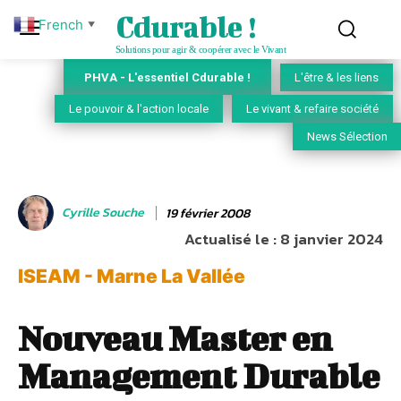
Cdurable !
French
▼
Solutions pour agir & coopérer avec le Vivant
PHVA - L'essentiel Cdurable !
L'être & les liens
Le pouvoir & l'action locale
Le vivant & refaire société
News Sélection
Cyrille Souche
19 février 2008
Actualisé le :
8 janvier 2024
ISEAM - Marne La Vallée
Nouveau Master en
Management Durable