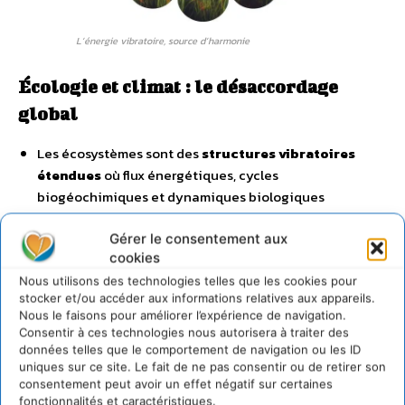
L’énergie vibratoire, source d’harmonie
Écologie et climat : le désaccordage
global
Les écosystèmes sont des
structures vibratoires
étendues
où flux énergétiques, cycles
biogéochimiques et dynamiques biologiques
s’ajustent.
Gérer le consentement aux
Le dérèglement climatique n’est pas seulement une
cookies
accumulation de CO₂, mais un
désaccordage
Nous utilisons des technologies telles que les cookies pour
systémique
:
stocker et/ou accéder aux informations relatives aux appareils.
Perte des
micro-gradients
(sols, forêts, océans) qui
Nous le faisons pour améliorer l’expérience de navigation.
Consentir à ces technologies nous autorisera à traiter des
amortissent les variations.
données telles que le comportement de navigation ou les ID
Simplification des réseaux écologiques →
perte de
uniques sur ce site. Le fait de ne pas consentir ou de retirer son
consentement peut avoir un effet négatif sur certaines
résilience
(ex. : pullulations d’espèces invasives).
fonctionnalités et caractéristiques.