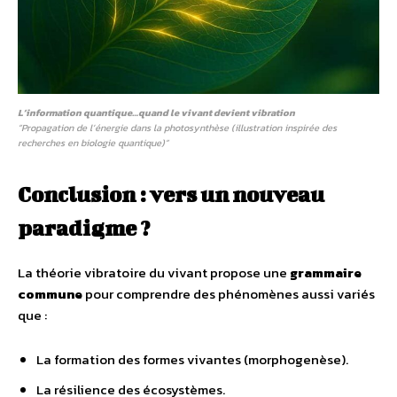
L’information quantique…quand le vivant devient vibration
”Propagation de l’énergie dans la photosynthèse (illustration inspirée des
recherches en biologie quantique)”
Conclusion : vers un nouveau
paradigme ?
La théorie vibratoire du vivant propose une
grammaire
commune
pour comprendre des phénomènes aussi variés
que :
La formation des formes vivantes (morphogenèse).
La résilience des écosystèmes.