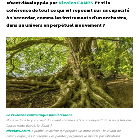
vivant
développée par
Nicolas CAMPS
.
Et si la
cohérence de tout ce qui vit reposait sur sa capacité
à s’accorder, comme les instruments d’un orchestre,
dans un univers en perpétuel mouvement ?
Le vivant ne communique pas : il résonne
Nous parlons trop souvent du vivant comme s’il “communiquait”. Et si nous faisions
fausse route depuis le début ?
Nicolas CAMPS
a publié un article qui propose un autre cadre : le vivant ne
communique pas il résonne. Les plantes perçoivent le monde par vibrations