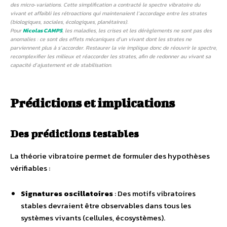
des micro‑variations. Cette simplification a contracté le spectre vibratoire du
vivant et affaibli les rétroactions qui maintenaient l’accordage entre les strates
(biologiques, sociales, écologiques, planétaires).
Pour
Nicolas CAMPS
, les maladies, les crises et les dérèglements ne sont pas des
anomalies : ce sont des effets mécaniques d’un vivant dont les strates ne
parviennent plus à s’accorder. Restaurer la vie implique donc de réouvrir le spectre,
recomplexifier les milieux et réaccorder les strates, afin de redonner au vivant sa
capacité d’ajustement et de stabilisation.
Prédictions et implications
Des prédictions testables
La théorie vibratoire permet de formuler des hypothèses
vérifiables :
Signatures oscillatoires
: Des motifs vibratoires
stables devraient être observables dans tous les
systèmes vivants (cellules, écosystèmes).