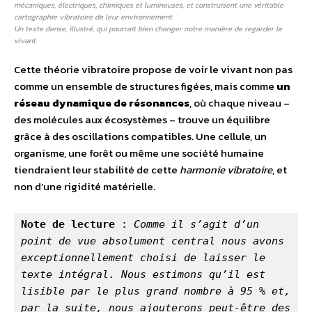
mécaniques, électriques, chimiques et lumineuses, et construisent une véritable
cartographie vibratoire de leur environnement.
Un texte dense, illustré, qui pourrait bien changer notre manière de regarder le
vivant.
Cette théorie vibratoire propose de voir le vivant non pas
comme un ensemble de structures figées, mais comme
un
réseau dynamique de résonances
, où chaque niveau –
des molécules aux écosystèmes – trouve un équilibre
grâce à des oscillations compatibles. Une cellule, un
organisme, une forêt ou même une société humaine
tiendraient leur stabilité de cette
harmonie vibratoire
, et
non d’une rigidité matérielle.
Note de lecture
 : 
Comme il s’agit d’un 
point de vue absolument central nous avons 
exceptionnellement choisi de laisser le 
texte intégral. Nous estimons qu’il est 
lisible par le plus grand nombre à 95 % et, 
par la suite, nous ajouterons peut-être des 