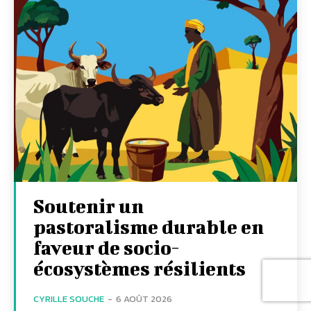
Soutenir un
pastoralisme durable en
faveur de socio-
écosystèmes résilients
CYRILLE SOUCHE
-
6 AOÛT 2026