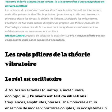
Vers une théorie vibratoire du vivant : la vie comme état d’accordage dans un
univers oscillant
Les sciences du vivant décrivent les structures, les fonctions et les interactions,
mais elles peinent à identifier le principe dynamique qui relie ces niveaux. La
physique décrit les forces, la chimie les liaisons, la biologie les mécanismes,
l’écologie les flux mais aucune discipline ne propose une théorie générale de
l’accordage, c’est‑à‑dire de la manière dont un système vivant maintient sa
cohérence dans un environnement oscillant.
Nicolas CAMPS
propose de déplacer la question :
La vie n’est pas définie par ses
composants, mais par sa capacité d’accordage.
Les trois piliers de la théorie
vibratoire
Le réel est oscillatoire
À toutes les échelles (quantique, moléculaire,
écologique…),
l’univers est fait de vibrations
:
fréquences, amplitudes, phases. Une molécule est un
ensemble de modes vibratoires couplés, un écosystème un