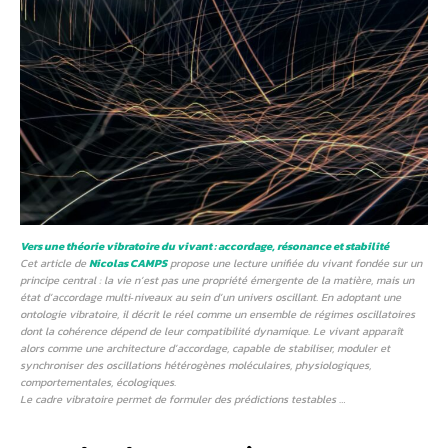
Vers une théorie vibratoire du vivant : accordage, résonance et stabilité
Cet article de
Nicolas CAMPS
propose une lecture unifiée du vivant fondée sur un
principe central : la vie n’est pas une propriété émergente de la matière, mais un
état d’accordage multi‑niveaux au sein d’un univers oscillant. En adoptant une
ontologie vibratoire, il décrit le réel comme un ensemble de régimes oscillatoires
dont la cohérence dépend de leur compatibilité dynamique. Le vivant apparaît
alors comme une architecture d’accordage, capable de stabiliser, moduler et
synchroniser des oscillations hétérogènes moléculaires, physiologiques,
comportementales, écologiques.
Le cadre vibratoire permet de formuler des prédictions testables …