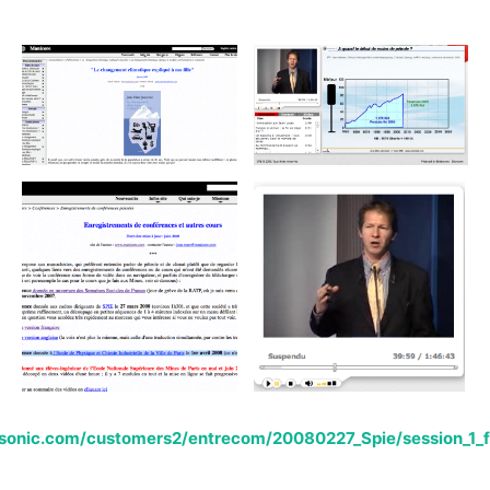
nsonic.com/customers2/entrecom/20080227_Spie/session_1_f