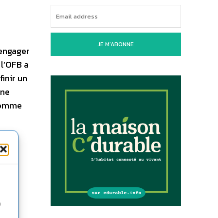
JE M'ABONNE
’engager
 l’OFB a
finir un
une
 comme
n