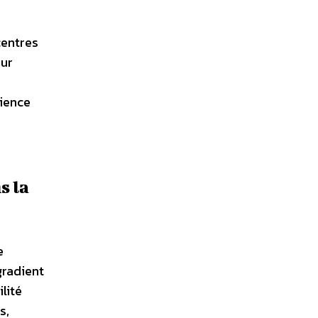
centres
eur
lience
s la
e
gradient
lité
s,