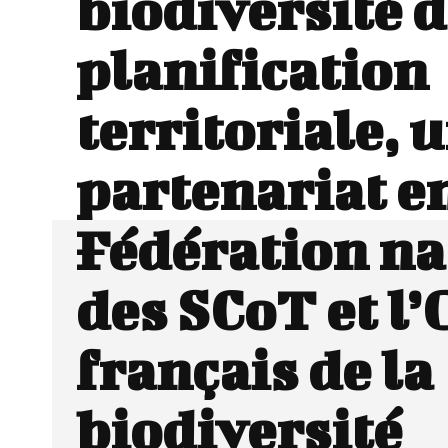
biodiversité d
planification
territoriale, 
partenariat en
Fédération na
des SCoT et l’
français de la
biodiversité