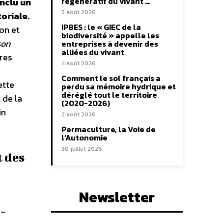
régénératif du vivant …
onclu un
5 août 2026
toriale.
IPBES : le « GIEC de la
ion et
biodiversité » appelle les
son
entreprises à devenir des
alliées du vivant
ures
4 août 2026
Comment le sol français a
ette
perdu sa mémoire hydrique et
déréglé tout le territoire
 de la
(2020-2026)
in
2 août 2026
Permaculture, la Voie de
l’Autonomie
30 juillet 2026
 des
Newsletter
 –