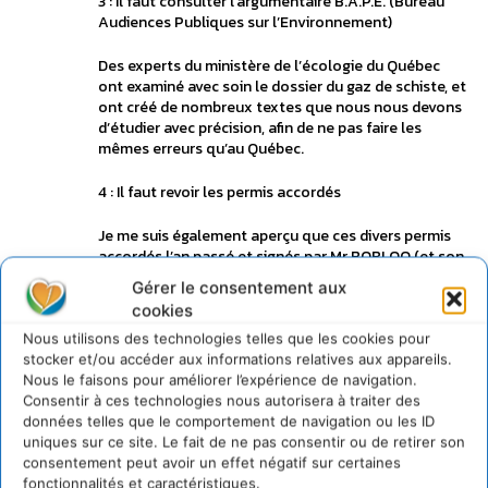
3 : Il faut consulter l’argumentaire B.A.P.E. (Bureau
Audiences Publiques sur l’Environnement)
Des experts du ministère de l’écologie du Québec
ont examiné avec soin le dossier du gaz de schiste, et
ont créé de nombreux textes que nous nous devons
d’étudier avec précision, afin de ne pas faire les
mêmes erreurs qu’au Québec.
4 : Il faut revoir les permis accordés
Je me suis également aperçu que ces divers permis
accordés l’an passé et signés par Mr BORLOO (et son
chef de cabinet qui est maintenant Préfet Rhône
Gérer le consentement aux
Alpes) ont été accordés sans appel d’offres, et sont
cookies
donc irréguliers.
Cette faille permettrait sans doute de les annuler
Nous utilisons des technologies telles que les cookies pour
simplement et sans dédommagement…
stocker et/ou accéder aux informations relatives aux appareils.
Nous le faisons pour améliorer l’expérience de navigation.
Consentir à ces technologies nous autorisera à traiter des
Les Sénateurs et les députés ont-ils vu tout cela
données telles que le comportement de navigation ou les ID
?????
uniques sur ce site. Le fait de ne pas consentir ou de retirer son
consentement peut avoir un effet négatif sur certaines
J’ai donné un rapport de plus de mille pages à un
fonctionnalités et caractéristiques.