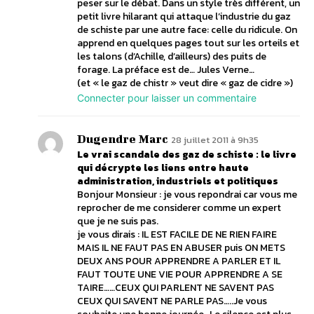
peser sur le débat. Dans un style très différent, un
petit livre hilarant qui attaque l’industrie du gaz
de schiste par une autre face: celle du ridicule. On
apprend en quelques pages tout sur les orteils et
les talons (d’Achille, d’ailleurs) des puits de
forage. La préface est de… Jules Verne…
(et « le gaz de chistr » veut dire « gaz de cidre »)
Connecter pour laisser un commentaire
Dugendre Marc
28 juillet 2011 à 9h35
Le vrai scandale des gaz de schiste : le livre
qui décrypte les liens entre haute
administration, industriels et politiques
Bonjour Monsieur : je vous repondrai car vous me
reprocher de me considerer comme un expert
que je ne suis pas.
je vous dirais : IL EST FACILE DE NE RIEN FAIRE
MAIS IL NE FAUT PAS EN ABUSER puis ON METS
DEUX ANS POUR APPRENDRE A PARLER ET IL
FAUT TOUTE UNE VIE POUR APPRENDRE A SE
TAIRE……CEUX QUI PARLENT NE SAVENT PAS
CEUX QUI SAVENT NE PARLE PAS…..Je vous