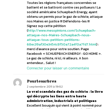
Toutes les régions françaises concernées se
battent et se battront contre ces pollueurs ! La
société américaine Schuepbach Energy, ayant
obtenu un permis pour le gaz de schiste, attaque
nos Maires en justice !!! Défendons-les !!!
Signez svp cette pétition
(
http://www.mesopinions.com/Schuepbach-
attaque-nos-Maires-Schuepbach-nous-
attaque-tous-petition-petitions-
68ec39af30e3454c8f50a72a4f0a7fd7.html
) :
merci d’avance pour votre soutien. Page
Facebook « SCHUEPBACH ENERGY : GO HOME ».
Le gaz de schiste, ni ici, ni ailleurs. A bon
entendeur… Salut !
Connecter pour laisser un commentaire
Pourlesarbres
2 septembre 2011 à 11h52
Le vrai scandale des gaz de schiste : le livre
qui décrypte les liens entre haute
administration, industriels et politiques
Excellent bouquin qui vient à point nommé pour