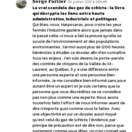
Serge Fortier
26 juillet 2011 à 20h49
Le vrai scandale des gaz de schiste : le livre
qui décrypte les liens entre haute
administration, industriels et politiques
Qui êtes-vous, Harpoceras, pour croire les yeux
fermés l’industrie gazière alors que jamais dans
le passé celle-ci nous a fait la preuve qu’elle se
soucie de l’environnement et des populations
environnantes. J’ai moi aussi plus de 1200 heures
bénévoles à étudier ce dossier afin d’en connaître
tous les enjeux. J’en suis devenu le porte-parole
des comités de citoyens de la Vallée du St-
Laurent, au Québec. Il y a une différence entre
une personne experte et une personne bien
informée. Je me considère bien informé sans pour
autant être un expert et je suis certains que la
personne que vous discréditez ne se considère
pas non plus comme une experte. Nous avons
toutefois faits l’effort de nous informer avant de
dire n’importe quoi comme vous le faites. Avec
une objectivité et sur un dossier aussi risqué
qu’est celui du gaz de schiste, l’évidence, par
principe de précaution est de dire non, parce que
justement comme vous dites, on n’en connait pas