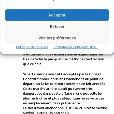
sénateur de ma région et au Président du Conseil
General pour qu’ils interviennent… et ils l’ont fait.
IMPORTANT
Accepter
Ce qui est en cours au sénat depuis le 01.06.2011 :
Refuser
Le sénat avait l’intention le 30.06.2011 de saisir le
conseil Constitutionnel :
Voir les préférences
Si le conseil avait donné son aval… la loi en cours
sera bien sûr annulée et, on reviendra à la
Politique de cookies
Politique de confidentialité
précédente loi, soit :
 Autorisation de l’exploration et exploitation du
Gaz de Schiste par quelque méthode d’extraction
que ce soit.
Si cette saisine avait été acceptée par le Conseil
Constitutionnel, nous en reviendrions au point de
départ, car la loi existante serait de ce fait annulée.
Cette marche arrière aurait pu s’avérer très
dangereuse dans cette affaire si une nouvelle loi
plus restrictive et plus catégorique ne se vote pas
en remplacement de la précédente.
Le fait d’avoir abandonné le 30.06.2011 cette saisine
s’avère, je crois, un bon choix.