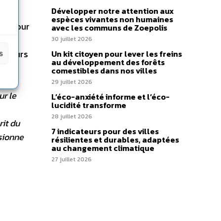
Développer notre attention aux
es à
espèces vivantes non humaines
pub pour
avec les communs de Zoepolis
30 juillet 2026
ibuteurs
Un kit citoyen pour lever les freins
s
au développement des forêts
 le
comestibles dans nos villes
 se
29 juillet 2026
ur le
L’éco-anxiété informe et l’éco-
lucidité transforme
28 juillet 2026
rit du
7 indicateurs pour des villes
usionne
résilientes et durables, adaptées
au changement climatique
27 juillet 2026