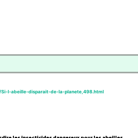
Si-l-abeille-disparait-de-la-planete,498.html
erdire les insecticides dangereux pour les abeilles