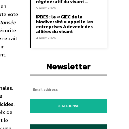
régénératif du vivant …
 en
5 août 2026
exte voté
IPBES : le « GIEC de la
biodiversité » appelle les
torisée
entreprises à devenir des
sécurité
alliées du vivant
 retrait.
4 août 2026
in
nt.
Newsletter
nales.
es
cides.
JE M'ABONNE
oix de
t le
 une