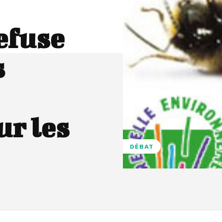
efuse
s
r les
DÉBAT