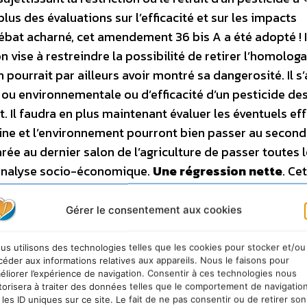
 plus des évaluations sur l’efficacité et sur les impacts
bat acharné, cet amendement 36 bis A a été adopté ! Il
n vise à restreindre la possibilité de retirer l’homolog
ourrait par ailleurs avoir montré sa dangerosité. Il s’
 ou environnementale ou d’efficacité d’un pesticide de
t. Il faudra en plus maintenant évaluer les éventuels ef
ne et l’environnement pourront bien passer au second 
rée au dernier salon de l’agriculture de passer toutes 
d’analyse socio-économique.
Une régression nette
. Ce
stitue une régression vers une situation jamais vue en
nt le Grenelle ! En plus elle est contraire à la directive
Gérer le consentement aux cookies
ur, qui ne prévoit pas une telle évaluation socio écon
traire également au règlement CE N o 1107/2009 qui
us utilisons des technologies telles que les cookies pour stocker et/ou
céder aux informations relatives aux appareils. Nous le faisons pour
RGF fera tout pour faire reconnaître la non-conformité
éliorer l’expérience de navigation. Consentir à ces technologies nous
ons des textes européens !
Comment réduire les pestic
torisera à traiter des données telles que le comportement de navigatio
 les ID uniques sur ce site. Le fait de ne pas consentir ou de retirer son
 d’une soirée catastrophique, le gouvernement à ensui