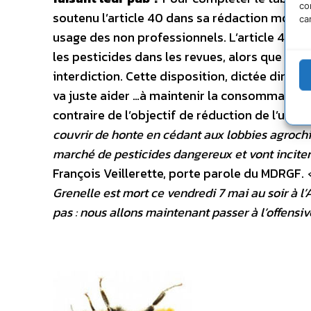
co
soutenu l’article 40 dans sa rédaction modifié
ca
usage des non professionnels. L’article 40 va
les pesticides dans les revues, alors que la 
interdiction. Cette disposition, dictée direct
va juste aider …à maintenir la consommation d
contraire de l’objectif de réduction de l’usag
couvrir de honte en cédant aux lobbies agrochi
marché de pesticides dangereux et vont inciter 
François Veillerette, porte parole du MDRGF.
Grenelle est mort ce vendredi 7 mai au soir à 
pas : nous allons maintenant passer à l’offensi