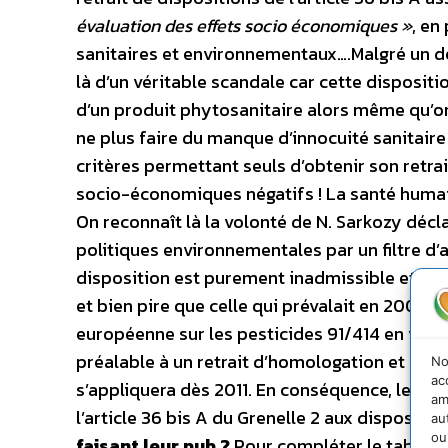
évaluation des effets socio économiques »
, en
sanitaires et environnementaux….Malgré un dé
là d’un véritable scandale car cette dispositio
d’un produit phytosanitaire alors même qu’on p
ne plus faire du manque d’innocuité sanitaire
critères permettant seuls d’obtenir son retrai
socio-économiques négatifs ! La santé humai
On reconnaît là la volonté de N. Sarkozy décla
politiques environnementales par un filtre 
disposition est purement inadmissible et con
et bien pire que celle qui prévalait en 2007 ava
européenne sur les pesticides 91/414 en vigue
préalable à un retrait d’homologation et con
No
ac
s’appliquera dès 2011. En conséquence, le MD
am
l’article 36 bis A du Grenelle 2 aux dispositi
au
ou
faisant leur pub ?
Pour compléter le tableau