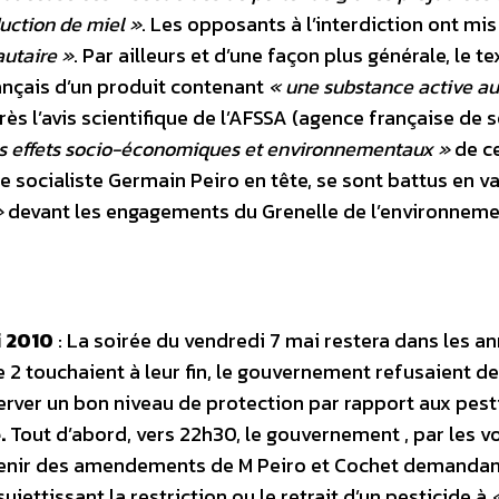
duction de miel »
. Les opposants à l’interdiction ont mis
autaire »
. Par ailleurs et d’une façon plus générale, le t
rançais d’un produit contenant
« une substance active au
rès l’avis scientifique de l’AFSSA (agence française de 
es effets socio-économiques et environnementaux »
de ce
e socialiste Germain Peiro en tête, se sont battus en va
»
devant les engagements du Grenelle de l’environneme
i 2010
: La soirée du vendredi 7 mai restera dans les an
e 2 touchaient à leur fin, le gouvernement refusaient d
ver un bon niveau de protection par rapport aux pesti
.
Tout d’abord, vers 22h30, le gouvernement , par les v
utenir des amendements de M Peiro et Cochet demandan
sujettissant la restriction ou le retrait d’un pesticide à
«