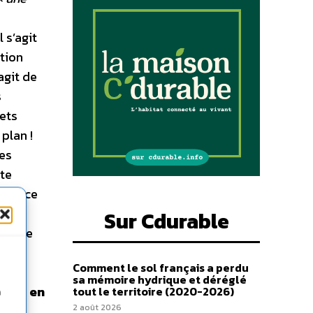
 s’agit
ation
agit de
s
fets
plan !
les
tte
 France
Sur Cdurable
omique
Comment le sol français a perdu
 de
sa mémoire hydrique et déréglé
ides en
tout le territoire (2020-2026)
n
2 août 2026
te