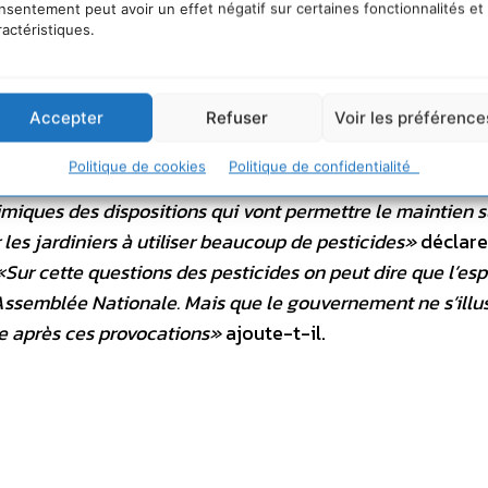
nsentement peut avoir un effet négatif sur certaines fonctionnalités et
e par le Sénat autorisant la publicité pour les pesticid
ractéristiques.
 donc permettre aux firmes de continuer à faire de la 
version initiale du gouvernement prévoyait pourtant une
ement par les fabricants de pesticides et par des distr
Accepter
Refuser
Voir les préférence
e pesticides des jardiniers à un haut niveau, ce qui est
Politique de cookies
Politique de confidentialité
e des pesticides du Grenelle.
«Le gouvernement vient de
miques des dispositions qui vont permettre le maintien s
les jardiniers à utiliser beaucoup de pesticides»
déclare
«Sur cette questions des pesticides on peut dire que l’esp
l’Assemblée Nationale. Mais que le gouvernement ne s’ill
ve après ces provocations»
ajoute-t-il.