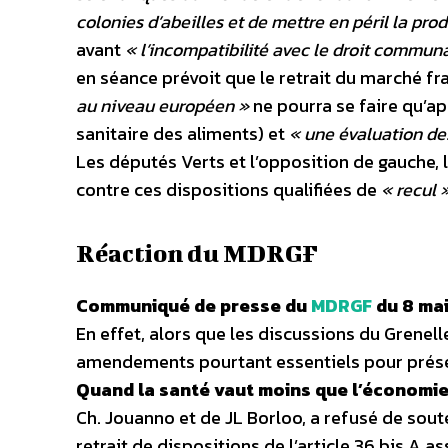
colonies d’abeilles et de mettre en péril la pro
avant
« l’incompatibilité avec le droit commun
en séance prévoit que le retrait du marché f
au niveau européen »
ne pourra se faire qu’ap
sanitaire des aliments) et
« une évaluation d
Les députés Verts et l’opposition de gauche, l
contre ces dispositions qualifiées de
« recul 
Réaction du MDRGF
Communiqué de presse du
MDRGF
du 8 ma
En effet, alors que les discussions du Grenell
amendements pourtant essentiels pour préser
Quand la santé vaut moins que l’économie
Ch. Jouanno et de JL Borloo, a refusé de so
retrait de dispositions de l’article 36 bis A as