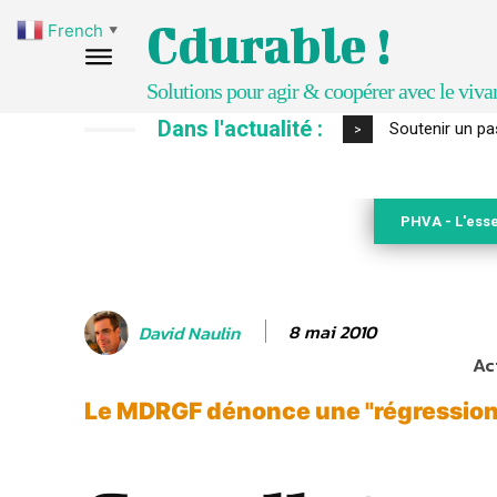
Cdurable !
French
▼
Solutions pour agir & coopérer avec le viva
Dans l'actualité :
S’inspirer de 
>
PHVA - L'esse
8 mai 2010
David Naulin
Ac
Le MDRGF dénonce une "régression"