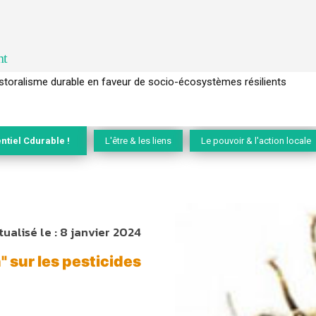
nt
l’arbre pour un modèle économique régénératif du vivant …
ntiel Cdurable !
L'être & les liens
Le pouvoir & l'action locale
tualisé le :
8 janvier 2024
 sur les pesticides