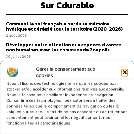
Sur Cdurable
Comment le sol français a perdu sa mémoire
hydrique et déréglé tout le territoire (2020-2026)
2 août 2026
Développer notre attention aux espèces vivantes
non humaines avec les communs de Zoepolis
30 juillet 2026
Un kit citoyen pour lever les freins au
Gérer le consentement aux
développement des forêts comestibles dans nos
villes
cookies
29 juillet 2026
Nous utilisons des technologies telles que les cookies pour
stocker et/ou accéder aux informations relatives aux appareils.
L’éco-anxiété informe et l’éco-lucidité transforme
Nous le faisons pour améliorer l’expérience de navigation.
28 juillet 2026
Consentir à ces technologies nous autorisera à traiter des
données telles que le comportement de navigation ou les ID
7 indicateurs pour des villes résilientes et durables,
adaptées au changement climatique
uniques sur ce site. Le fait de ne pas consentir ou de retirer son
consentement peut avoir un effet négatif sur certaines
27 juillet 2026
fonctionnalités et caractéristiques.