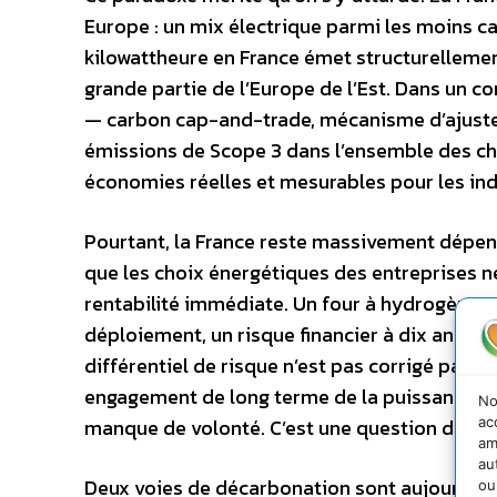
Europe : un mix électrique parmi les moins ca
kilowattheure en France émet structurelleme
grande partie de l’Europe de l’Est. Dans un c
— carbon cap-and-trade, mécanisme d’ajustem
émissions de Scope 3 dans l’ensemble des ch
économies réelles et mesurables pour les indu
Pourtant, la France reste massivement dépen
que les choix énergétiques des entreprises ne 
rentabilité immédiate. Un four à hydrogène r
déploiement, un risque financier à dix ans. Un 
différentiel de risque n’est pas corrigé par u
engagement de long terme de la puissance publ
No
ac
manque de volonté. C’est une question d’incit
am
au
Deux voies de décarbonation sont aujourd’
ou