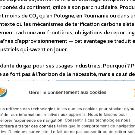
rbonés du continent, grâce à son parc nucléaire. Produ
nt moins de CO₂ qu’en Pologne, en Roumanie ou dans u
ontexte où les mécanismes de tarification carbone s’ét
ent carbone aux frontières, obligations de reporting 
aînes d’approvisionnement — cet avantage se traduit 
striels qui savent en jouer.
dante du gaz pour ses usages industriels. Pourquoi ? 
se font pas à l’horizon de la nécessité, mais à celui de
eprésente un investissement lourd, une technologie en
four à gaz, lui, est une certitude à court terme. Tant qu
Gérer le consentement aux cookies
n signal économique clair — une incitation, une garantie
ique — le choix industriel est vite fait. Ce n’est pas u
us utilisons des technologies telles que les cookies pour stocker et/ou
céder aux informations relatives aux appareils. Nous le faisons pour
ation.
éliorer l’expérience de navigation. Consentir à ces technologies nous
torisera à traiter des données telles que le comportement de navigatio
hui techniquement matures et économiquement pertine
 les ID uniques sur ce site. Le fait de ne pas consentir ou de retirer son