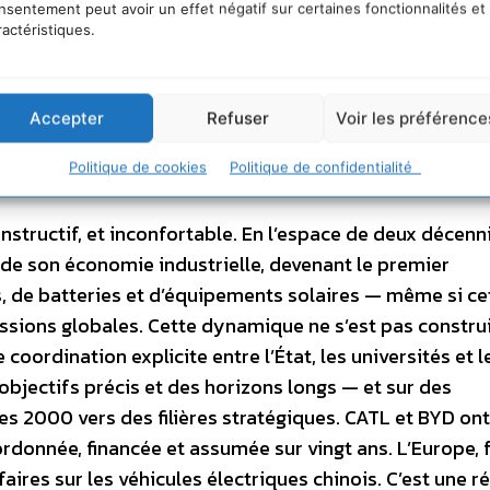
nsentement peut avoir un effet négatif sur certaines fonctionnalités et
es procédés thermiques qui s’y prêtent, et la substituti
ractéristiques.
viable. Ces deux leviers valorisent précisément le mix ba
projet européen H2GLASS, coordonné par le centre de re
té de la combustion 100 % hydrogène dans des fours ver
Accepter
Refuser
Voir les préférence
. La France dispose des conditions structurelles pour s’i
Politique de cookies
Politique de confidentialité
t la coordination pour y aller.
 instructif, et inconfortable. En l’espace de deux décenn
de son économie industrielle, devenant le premier
, de batteries et d’équipements solaires — même si ce
issions globales. Cette dynamique ne s’est pas constru
coordination explicite entre l’État, les universités et l
 objectifs précis et des horizons longs — et sur des
s 2000 vers des filières stratégiques. CATL et BYD ont
rdonnée, financée et assumée sur vingt ans. L’Europe, 
ifaires sur les véhicules électriques chinois. C’est une 