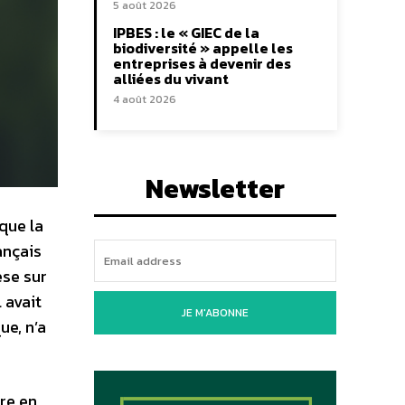
5 août 2026
IPBES : le « GIEC de la
biodiversité » appelle les
entreprises à devenir des
alliées du vivant
4 août 2026
Newsletter
que la
ançais
èse sur
 avait
JE M'ABONNE
ue, n’a
re en