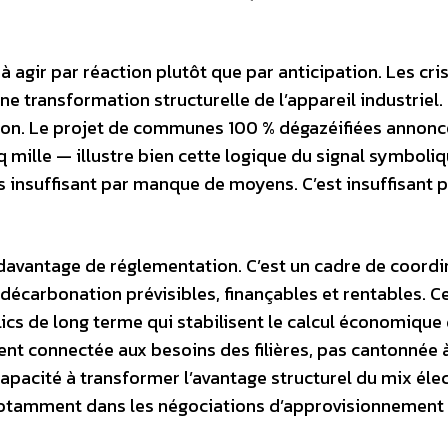
 à agir par réaction plutôt que par anticipation. Les cri
e transformation structurelle de l’appareil industriel. 
tion. Le projet de communes 100 % dégazéifiées annonc
ille — illustre bien cette logique du signal symboli
as insuffisant par manque de moyens. C’est insuffisant 
s davantage de réglementation. C’est un cadre de coordi
 décarbonation prévisibles, finançables et rentables. C
cs de long terme qui stabilisent le calcul économique
ent connectée aux besoins des filières, pas cantonnée à
apacité à transformer l’avantage structurel du mix éle
otamment dans les négociations d’approvisionnement 