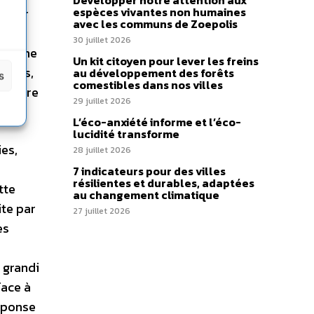
Développer notre attention aux
espèces vivantes non humaines
on par
avec les communs de Zoepolis
s-
30 juillet 2026
cherche
Un kit citoyen pour lever les freins
riers,
au développement des forêts
s
comestibles dans nos villes
nscrire
29 juillet 2026
L’éco-anxiété informe et l’éco-
lucidité transforme
ies,
28 juillet 2026
7 indicateurs pour des villes
résilientes et durables, adaptées
tte
au changement climatique
ite par
27 juillet 2026
es
 grandi
face à
réponse