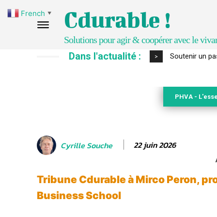
Cdurable !
French
▼
Solutions pour agir & coopérer avec le viva
Dans l'actualité :
S’inspirer de 
>
PHVA - L'esse
22 juin 2026
Cyrille Souche
Tribune Cdurable à Mirco Peron, p
Business School