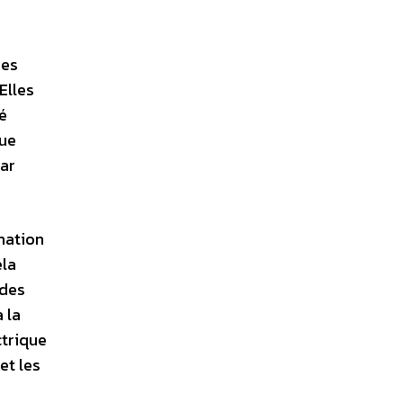
ses
Elles
é
que
par
nation
ela
 des
 la
ctrique
et les