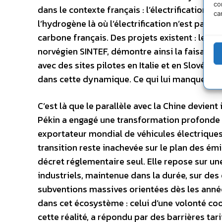
co
dans le contexte français : l’électrification d
ca
l’hydrogène là où l’électrification n’est pas 
carbone français. Des projets existent : le 
norvégien SINTEF, démontre ainsi la faisabili
avec des sites pilotes en Italie et en Slovénie
dans cette dynamique. Ce qui lui manque, c’es
C’est là que le parallèle avec la Chine devient
Pékin a engagé une transformation profonde 
exportateur mondial de véhicules électriques
transition reste inachevée sur le plan des ém
décret réglementaire seul. Elle repose sur une 
industriels, maintenue dans la durée, sur des
subventions massives orientées dès les année
dans cet écosystème : celui d’une volonté coo
cette réalité, a répondu par des barrières tar