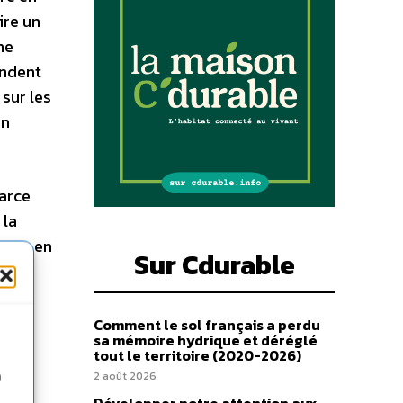
ire un
ne
endent
sur les
en
Parce
 la
core en
Sur Cdurable
e ce
, un
n
Comment le sol français a perdu
sa mémoire hydrique et déréglé
tout le territoire (2020-2026)
2 août 2026
n
ntes