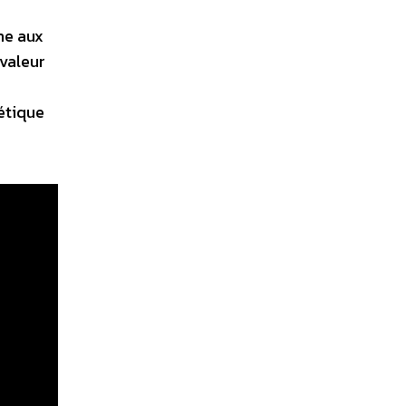
ne aux
 valeur
gétique