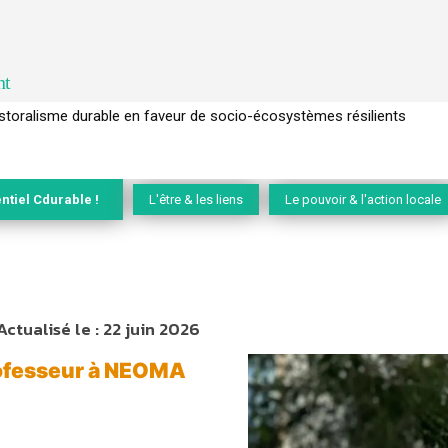
nt
l’arbre pour un modèle économique régénératif du vivant …
ntiel Cdurable !
L'être & les liens
Le pouvoir & l'action locale
Actualisé le :
22 juin 2026
rofesseur à NEOMA