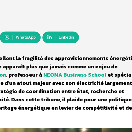
WhatsApp
Linkedin
ellent la fragilité des approvisionnements énergét
e apparaît plus que jamais comme un enjeu de
ron
, professeur à
NEOMA Business School
et spécia
se d’un atout majeur avec son électricité largement
ratégie de coordination entre État, recherche et
té. Dans cette tribune, il plaide pour une politique
ritage énergétique en levier de compétitivité et de