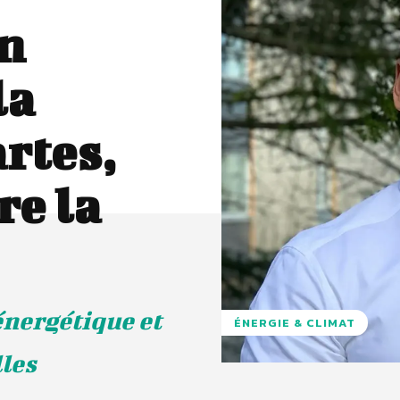
n
la
artes,
re la
 énergétique et
ÉNERGIE & CLIMAT
lles