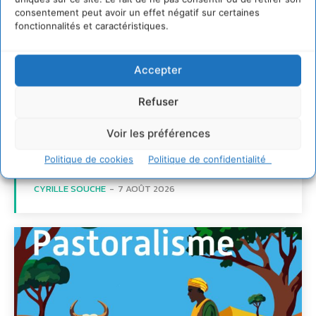
consentement peut avoir un effet négatif sur certaines
fonctionnalités et caractéristiques.
Transformer les
territoires par le
dialogue et la
Accepter
coopération avec un
Refuser
Commun
d’Accompagnement des
Voir les préférences
Transitions
Politique de cookies
Politique de confidentialité
CYRILLE SOUCHE
-
7 AOÛT 2026