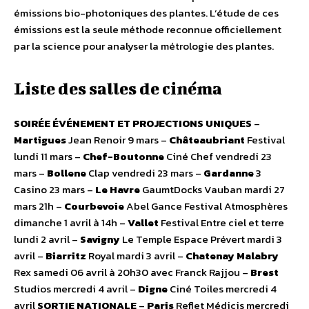
émissions bio-photoniques des plantes. L’étude de ces
émissions est la seule méthode reconnue officiellement
par la science pour analyser la métrologie des plantes.
Liste des salles de cinéma
SOIRÉE ÉVÉNEMENT ET PROJECTIONS UNIQUES
–
Martigues
Jean Renoir 9 mars –
Châteaubriant
Festival
lundi 11 mars –
Chef-Boutonne
Ciné Chef vendredi 23
mars –
Bollene
Clap vendredi 23 mars –
Gardanne
3
Casino 23 mars –
Le Havre
GaumtDocks Vauban mardi 27
mars 21h –
Courbevoie
Abel Gance Festival Atmosphères
dimanche 1 avril à 14h –
Vallet
Festival Entre ciel et terre
lundi 2 avril –
Savigny
Le Temple Espace Prévert mardi 3
avril –
Biarritz
Royal mardi 3 avril –
Chatenay Malabry
Rex samedi 06 avril à 20h30 avec Franck Rajjou –
Brest
Studios mercredi 4 avril –
Digne
Ciné Toiles mercredi 4
avril
SORTIE NATIONALE
–
Paris
Reflet Médicis mercredi