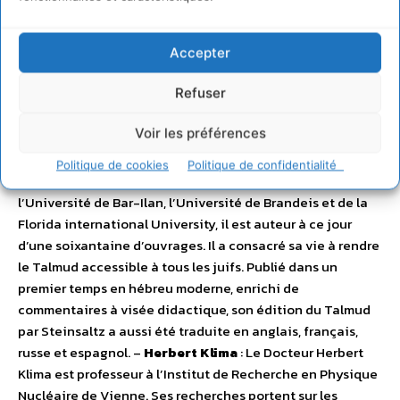
Smolensk et de président du département des relations
extérieures de l’église orthodoxe, puis de membre
permanent du Saint Synode. –
Rabbi Adin Steinsaltz
:
Accepter
Enseignant, philosophe et écrivain, le Time magazine
Refuser
salua cet érudit « comme on en voit un par millénaire ». En
plus de sa formation théologique, Adin Steinsaltz a
Voir les préférences
également étudié la physique, la chimie, les
mathématiques et la sociologie. Docteur honoraire au
Politique de cookies
Politique de confidentialité
sein de l’Université Ben Gourion du Neguev, de
l’Université de Bar-Ilan, l’Université de Brandeis et de la
Florida international University, il est auteur à ce jour
d’une soixantaine d’ouvrages. Il a consacré sa vie à rendre
le Talmud accessible à tous les juifs. Publié dans un
premier temps en hébreu moderne, enrichi de
commentaires à visée didactique, son édition du Talmud
par Steinsaltz a aussi été traduite en anglais, français,
russe et espagnol. –
Herbert Klima
: Le Docteur Herbert
Klima est professeur à l’Institut de Recherche en Physique
Nucléaire de Vienne. Ses recherches portent sur les