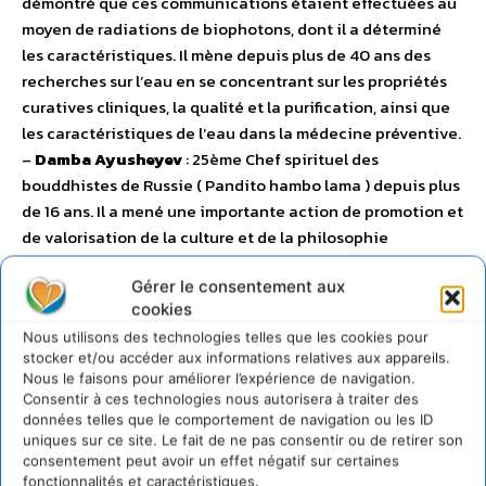
démontré que ces communications étaient effectuées au
moyen de radiations de biophotons, dont il a déterminé
les caractéristiques. Il mène depuis plus de 40 ans des
recherches sur l’eau en se concentrant sur les propriétés
curatives cliniques, la qualité et la purification, ainsi que
les caractéristiques de l’eau dans la médecine préventive.
–
Damba Ayusheyev
: 25ème Chef spirituel des
bouddhistes de Russie ( Pandito hambo lama ) depuis plus
de 16 ans. Il a mené une importante action de promotion et
de valorisation de la culture et de la philosophie
bouddhiste dans ce pays (restauration de temples,
Gérer le consentement aux
création de centres éducatifs etc…). Le Président russe
cookies
Dimitri Medvedev lui a rendu hommage en 2010, saluant
Nous utilisons des technologies telles que les cookies pour
l’artisan du « renforcement des idéaux moraux et
stocker et/ou accéder aux informations relatives aux appareils.
spirituels des pratiquants de cette religion » et le
Nous le faisons pour améliorer l’expérience de navigation.
promoteur « du dialogue interconfessionnel, de la paix
Consentir à ces technologies nous autorisera à traiter des
civile et de l’harmonie dans notre pays ». –
Patriarche
données telles que le comportement de navigation ou les ID
uniques sur ce site. Le fait de ne pas consentir ou de retirer son
Cyril Ier
: Primat de l’Eglise orthodoxe russe depuis 2009. Il
consentement peut avoir un effet négatif sur certaines
occupa les fonctions de Métropolitain (Archevêque) de
fonctionnalités et caractéristiques.