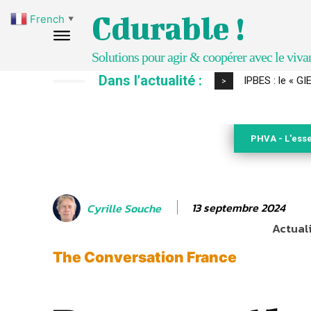
Cdurable !
French
▼
Solutions pour agir & coopérer avec le viva
Dans l'actualité :
IPBES : le « GI
>
PHVA - L'esse
13 septembre 2024
Cyrille Souche
Actuali
The Conversation France