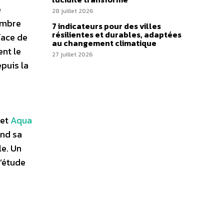
e
28 juillet 2026
nombre
7 indicateurs pour des villes
résilientes et durables, adaptées
face de
au changement climatique
ent le
27 juillet 2026
puis la
jet
Aqua
end sa
le. Un
d’étude