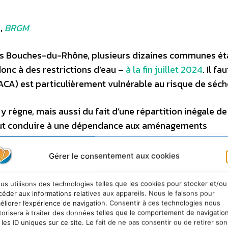
n
,
BRGM
 les Bouches-du-Rhône, plusieurs dizaines communes ét
onc à des restrictions d’eau –
à la fin juillet 2024
. Il fa
CA) est particulièrement vulnérable au risque de séch
y règne, mais aussi du fait d’une répartition inégale de
i peut conduire à une dépendance aux aménagements
bondante des zones alpines vers les zones plus déficitai
Gérer le consentement aux cookies
es projets de recherche
avec des partenaires locaux en
us utilisons des technologies telles que les cookies pour stocker et/ou
 et de ses ressources en eau.
céder aux informations relatives aux appareils. Nous le faisons pour
éliorer l’expérience de navigation. Consentir à ces technologies nous
torisera à traiter des données telles que le comportement de navigatio
 ressource ? La sécheresse hors norme de 2022 a en tou
 les ID uniques sur ce site. Le fait de ne pas consentir ou de retirer son