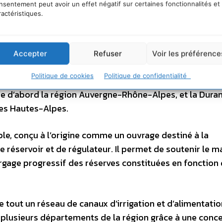
nsentement peut avoir un effet négatif sur certaines fonctionnalités et
a gestion partagée de la ressource.
ractéristiques.
ssources en eau
Accepter
Refuser
Voir les préférence
PACA, mais elle est inégalement répartie dans l’espace
Politique de cookies
Politique de confidentialité
 est parcourue par près de 46 000 kilomètres de cours d
rse d’abord la région Auvergne-Rhône-Alpes, et la Duran
les Hautes-Alpes.
e, conçu à l’origine comme un ouvrage destiné à la
de réservoir et de régulateur. Il permet de soutenir le 
argage progressif des réserves constituées en fonction
te tout un réseau de canaux d’irrigation et d’alimentati
plusieurs départements de la région grâce à une conc