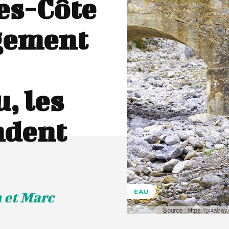
es-Côte
ngement
, les
ndent
EAU
 et Marc