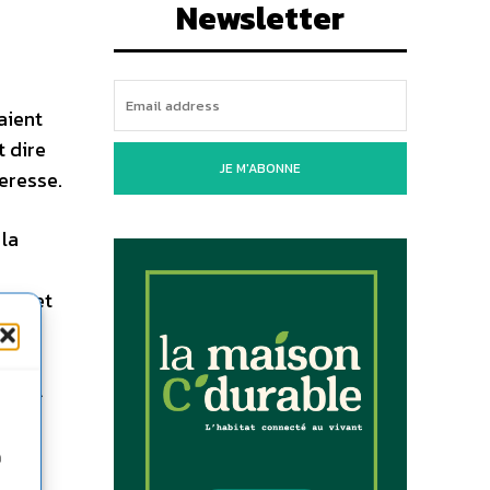
Newsletter
aient
ut dire
JE M'ABONNE
eresse.
 la
res et
 PACA
n
t cas