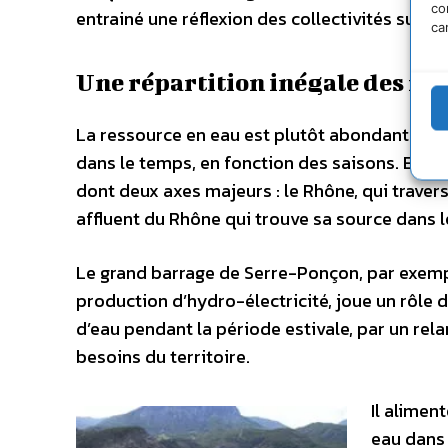
co
entrainé une réflexion des collectivités sur l
ca
Une répartition inégale des re
La ressource en eau est plutôt abondante en 
dans le temps, en fonction des saisons. Elle
dont deux axes majeurs : le Rhône, qui trave
affluent du Rhône qui trouve sa source dans 
Le grand barrage de Serre-Ponçon, par exempl
production d’hydro-électricité, joue un rôle 
d’eau pendant la période estivale, par un rel
besoins du territoire.
Il alimen
eau dans 