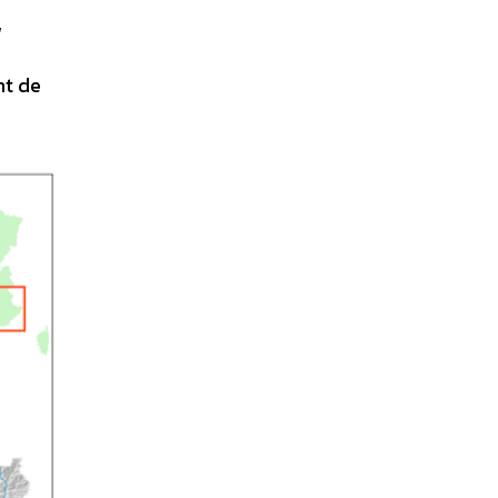
,
nt de