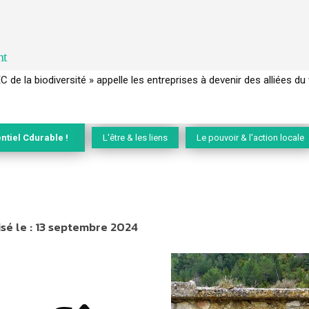
nt
EC de la biodiversité » appelle les entreprises à devenir des alliées du 
ntiel Cdurable !
L'être & les liens
Le pouvoir & l'action locale
sé le :
13 septembre 2024