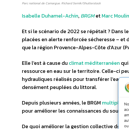
Parc national de Camargue. Richard Semik/Shutterstock
Isabelle Duhamel-Achin
,
BRGM
et
Marc Mouli
Et si le scénario de 2022 se répétait ? Dans
placées en alerte renforcée sécheresse – et d
que la région Provence-Alpes-Côte d’Azur (PA
Elle l’est à cause du
climat méditerranéen
qui 
ressource en eau sur le territoire. Celle-c
hydrauliques réalisés pour transférer l’eau a
densément peuplées du littoral.
Depuis plusieurs années, le BRGM
multiplie l
No
pour améliorer les connaissances du sous-sol
ac
am
au
De quoi améliorer la gestion collective de la
ou