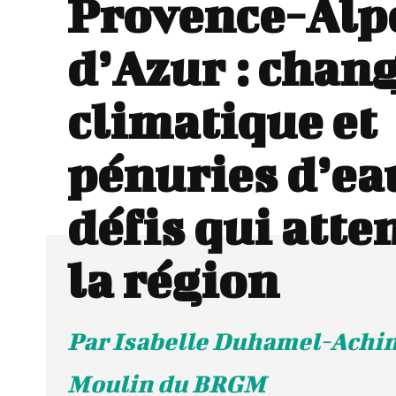
Provence-Alp
d’Azur : cha
climatique et
pénuries d’eau
défis qui atte
la région
Par Isabelle Duhamel-Achin
Moulin du BRGM