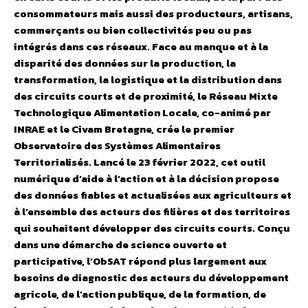
consommateurs mais aussi des producteurs, artisans,
commerçants ou bien collectivités peu ou pas
intégrés dans ces réseaux. Face au manque et à la
disparité des données sur la production, la
transformation, la logistique et la distribution dans
des circuits courts et de proximité, le Réseau Mixte
Technologique Alimentation Locale, co-animé par
INRAE et le Civam Bretagne, crée le premier
Observatoire des Systèmes Alimentaires
Territorialisés. Lancé le 23 février 2022, cet outil
numérique d’aide à l’action et à la décision propose
des données fiables et actualisées aux agriculteurs et
à l’ensemble des acteurs des filières et des territoires
qui souhaitent développer des circuits courts. Conçu
dans une démarche de science ouverte et
participative, l’ObSAT répond plus largement aux
besoins de diagnostic des acteurs du développement
agricole, de l’action publique, de la formation, de