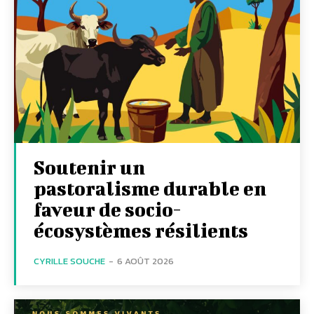
Soutenir un
pastoralisme durable en
faveur de socio-
écosystèmes résilients
CYRILLE SOUCHE
-
6 AOÛT 2026