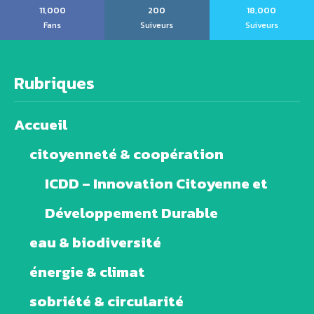
11,000
200
18,000
Fans
Suiveurs
Suiveurs
Rubriques
Accueil
citoyenneté & coopération
ICDD – Innovation Citoyenne et
Développement Durable
eau & biodiversité
énergie & climat
sobriété & circularité