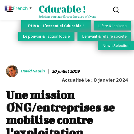
Cdurable !
French
▼
Solutions pour agir & coopérer avec le Vivant
PHVA - L'essentiel Cdurable !
L'être & les liens
Le pouvoir & l'action locale
Le vivant & refaire société
News Sélection
David Naulin
20 juillet 2009
Actualisé le :
8 janvier 2024
Une mission
ONG/entreprises se
mobilise contre
l’exploitation