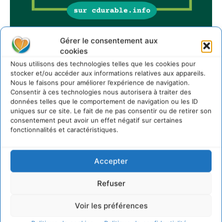
Gérer le consentement aux
cookies
Sur Cdurable
Nous utilisons des technologies telles que les cookies pour
stocker et/ou accéder aux informations relatives aux appareils.
Nous le faisons pour améliorer l’expérience de navigation.
Comment le sol français a perdu sa mémoire
Consentir à ces technologies nous autorisera à traiter des
hydrique et déréglé tout le territoire (2020-2026)
données telles que le comportement de navigation ou les ID
uniques sur ce site. Le fait de ne pas consentir ou de retirer son
2 août 2026
consentement peut avoir un effet négatif sur certaines
Développer notre attention aux espèces vivantes
fonctionnalités et caractéristiques.
non humaines avec les communs de Zoepolis
30 juillet 2026
Accepter
Un kit citoyen pour lever les freins au
développement des forêts comestibles dans nos
villes
Refuser
29 juillet 2026
L’éco-anxiété informe et l’éco-lucidité transforme
Voir les préférences
28 juillet 2026