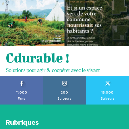
Cdurable !
Solutions pour agir & coopérer avec le vivant
11,000
200
18,000
Fans
Suiveurs
Suiveurs
Rubriques