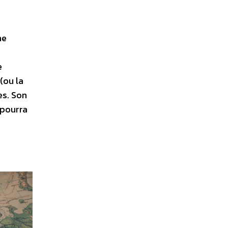
ne
e
(ou la
es. Son
 pourra