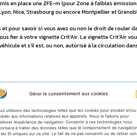
 mis en place une ZFE-m (pour Zone à faibles émission
Lyon, Nice, Strasbourg ou encore Montpellier et Grenob
et pour savoir si vous avez ou non le droit de rouler d
s fier à votre vignette Crit’Air. La vignette Crit’Air vo
éhicule et s’il est, ou non, autorisé à la circulation dan
Gérer le consentement aux cookies
ole du Grand Paris, depuis le 1
er
juin 2021, les véhicule
us utilisons des technologies telles que les cookies pour stocker et/ou
e Crit’Air 4 (voitures diesel datant d’avant 2006) ou Cr
céder aux informations relatives aux appareils. Nous le faisons pour
plus autorisés à circuler du lundi au vendredi de 8h à 2
éliorer l’expérience de navigation. Consentir à ces technologies nous
oitures équipées d’une vignette Crit’Air 3 (voitures diese
torisera à traiter des données telles que le comportement de navigatio
 les ID uniques sur ce site. Le fait de ne pas consentir ou de retirer son