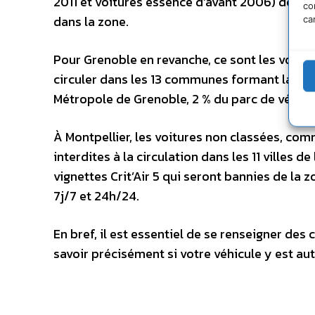
2011 et voitures essence d’avant 2006) devraie
co
dans la zone.
ca
Pour Grenoble en revanche, ce sont les voiture
circuler dans les 13 communes formant la ZFE 
Métropole de Grenoble, 2 % du parc de véhicu
À Montpellier, les voitures non classées, comm
interdites à la circulation dans les 11 villes de
vignettes Crit’Air 5 qui seront bannies de la 
7j/7 et 24h/24.
En bref, il est essentiel de se renseigner de
savoir précisément si votre véhicule y est aut