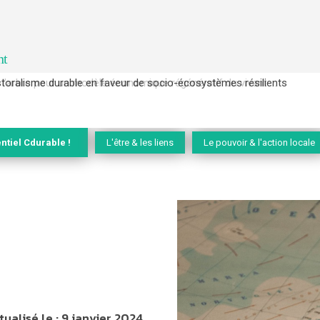
nt
l’arbre pour un modèle économique régénératif du vivant …
ntiel Cdurable !
L'être & les liens
Le pouvoir & l'action locale
tualisé le :
9 janvier 2024