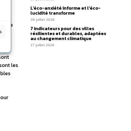
uler
L’éco-anxiété informe et l’éco-
lucidité transforme
28 juillet 2026
tes de
7 indicateurs pour des villes
s
résilientes et durables, adaptées
au changement climatique
27 juillet 2026
sont
sont les
ables
pour