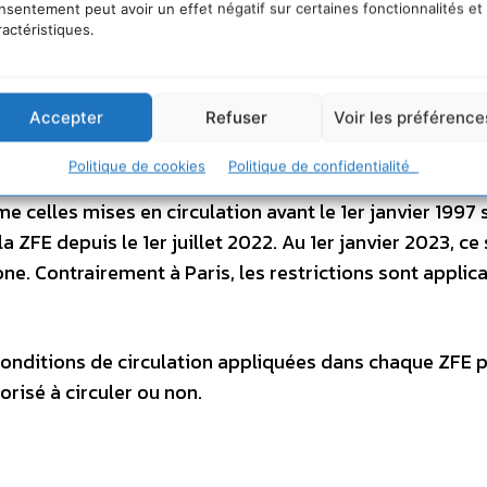
nt rejoindre la liste des véhicules non autorisés à circ
nsentement peut avoir un effet négatif sur certaines fonctionnalités et
ractéristiques.
s particulières classées Crit’Air 5 qui vont être interdi
Accepter
Refuser
Voir les préférence
dès 2023, ce qui représente, selon les chiffres de la
les circulant actuellement dans la Métropole.
Politique de cookies
Politique de confidentialité
e celles mises en circulation avant le 1
er
janvier 1997 
 la ZFE depuis le 1
er
juillet 2022. Au 1
er
janvier 2023, ce 
zone. Contrairement à Paris, les restrictions sont applic
s conditions de circulation appliquées dans chaque ZFE 
orisé à circuler ou non.