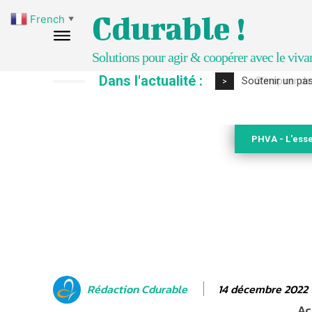
Cdurable !
French
▼
Solutions pour agir & coopérer avec le viva
Dans l'actualité :
S’inspirer de 
>
PHVA - L'esse
14 décembre 2022
Rédaction Cdurable
Ac