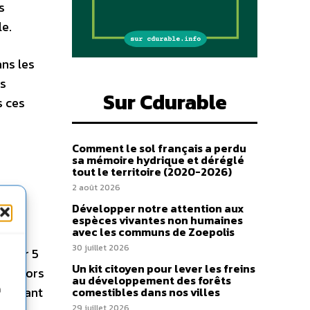
s
le.
ans les
us
Sur Cdurable
s ces
Comment le sol français a perdu
sa mémoire hydrique et déréglé
tout le territoire (2020-2026)
2 août 2026
Développer notre attention aux
espèces vivantes non humaines
avec les communs de Zoepolis
s
30 juillet 2026
it’Air 5
Un kit citoyen pour lever les freins
0h (hors
au développement des forêts
l d’avant
n
comestibles dans nos villes
29 juillet 2026