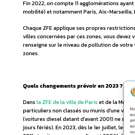
Fin 2022, on compte 11 agglomérations ayant
mobilité) et notamment Paris, Aix-Marseille, 
Chaque ZFE applique ses propres restrictions 
villes concernées par ces zones, vous devez vou
renseigne sur le niveau de pollution de votre v
zones.
Quels changements prévoir en 2023 ?
Dans
la ZFE de la ville de Paris
et de la Métrop
No
particuliers non classés ou munis d’une vignett
ac
(voitures diesel datant d’avant 2001) ne sont 
am
jours fériés). En 2023, dès le 1
er
juillet, les v
au
ou