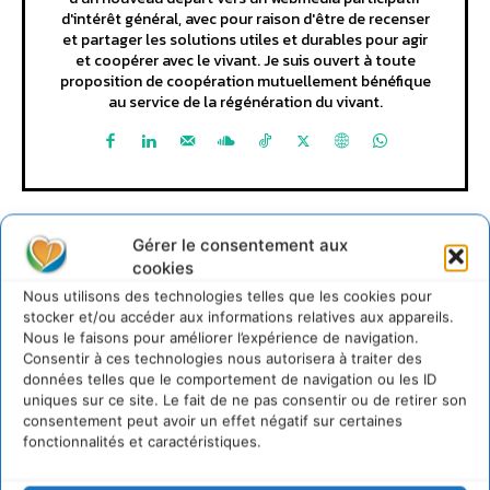
d'intérêt général, avec pour raison d'être de recenser
et partager les solutions utiles et durables pour agir
et coopérer avec le vivant. Je suis ouvert à toute
proposition de coopération mutuellement bénéfique
au service de la régénération du vivant.
Gérer le consentement aux
cookies
Nous utilisons des technologies telles que les cookies pour
stocker et/ou accéder aux informations relatives aux appareils.
Lire aussi
Nous le faisons pour améliorer l’expérience de navigation.
Consentir à ces technologies nous autorisera à traiter des
données telles que le comportement de navigation ou les ID
Soutenir un pastoralisme durable en faveur de
uniques sur ce site. Le fait de ne pas consentir ou de retirer son
socio-écosystèmes résilients
consentement peut avoir un effet négatif sur certaines
6 août 2026
fonctionnalités et caractéristiques.
S’inspirer de l’arbre pour un modèle