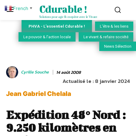
Cdurable !
French
▼
Solutions pour agir & coopérer avec le Vivant
PHVA - L'essentiel Cdurable !
L'être & les liens
Le pouvoir & l'action locale
Le vivant & refaire société
News Sélection
Cyrille Souche
14 août 2008
Actualisé le :
8 janvier 2024
Jean Gabriel Chelala
Expédition 48° Nord :
9.250 kilomètres en