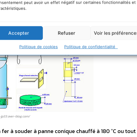
nsentement peut avoir un effet négatif sur certaines fonctionnalités et
n asiatique à 5,5 mm !
ractéristiques.
Accepter
Refuser
Voir les préférence
Politique de cookies
Politique de confidentialité
e-jp33.over-blog.com/
un fer à souder à panne conique chauffé à 180 °C ou tout