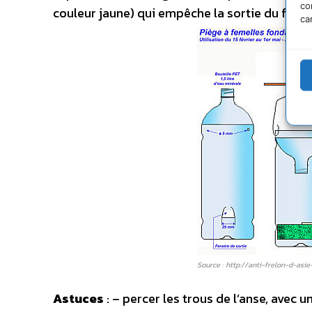
co
couleur jaune) qui empêche la sortie du frelo
ca
Source : http://anti-frelon-d-asi
Astuces
: – percer les trous de l’anse, avec 