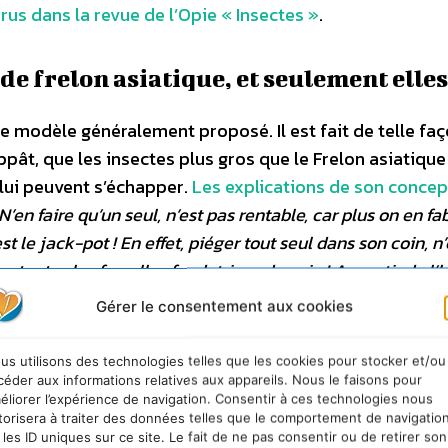
parus dans la revue de l’Opie « Insectes »
.
de frelon asiatique, et seulement elles
le modèle généralement proposé. Il est fait de telle fa
appât, que les insectes plus gros que le Frelon asiatique
 lui peuvent s’échapper.
Les explications de son concep
N’en faire qu’un seul, n’est pas rentable, car plus on en fa
st le jack-pot ! En effet, piéger tout seul dans son coin, n’
er toutes les femelles fondatrices du coin ! Au sortir de l’hi
igotent d’abord, et les fleurs les plus proches sont les mei
Gérer le consentement aux cookies
ls seront en fleur dès février, et les frelonnes du quartier 
z y, coté soleil : un (ou plus) piège très, très très sélectif
us utilisons des technologies telles que les cookies pour stocker et/ou
au plus large en fait autant, je suis prêt à parier que vous
céder aux informations relatives aux appareils. Nous le faisons pour
éliorer l’expérience de navigation. Consentir à ces technologies nous
s matériaux peuvent être utilisés, suivant votre niveau
torisera à traiter des données telles que le comportement de navigatio
ir est pour la fabrication de la barrière sélective (pièc
 les ID uniques sur ce site. Le fait de ne pas consentir ou de retirer son