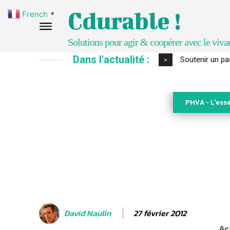
Cdurable !
French
▼
Solutions pour agir & coopérer avec le viva
Dans l'actualité :
S’inspirer de 
>
PHVA - L'esse
27 février 2012
David Naulin
Ac