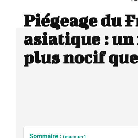
Piégeage du F
asiatique : u
plus nocif que
Sommaire :
(masquer)