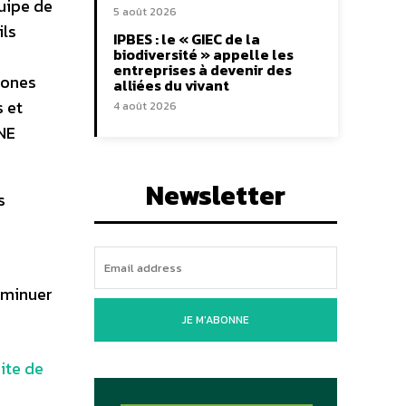
uipe de
5 août 2026
ils
IPBES : le « GIEC de la
biodiversité » appelle les
entreprises à devenir des
zones
alliées du vivant
s et
4 août 2026
FNE
Newsletter
s
diminuer
JE M'ABONNE
site de