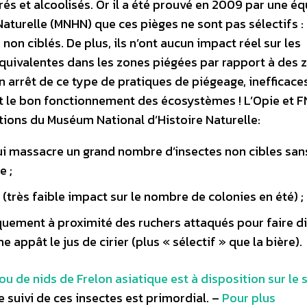
s et alcoolisés. Or il a été prouvé en 2009 par une éq
aturelle (MNHN) que ces pièges ne sont pas sélectifs : 
on ciblés. De plus, ils n’ont aucun impact réel sur les
équivalentes dans les zones piégées par rapport à des 
n arrêt de ce type de pratiques de piégeage, inefficace
t le bon fonctionnement des écosystèmes ! L’Opie et 
ons du Muséum National d’Histoire Naturelle:
qui massacre un grand nombre d’insectes non cibles san
e ;
(très faible impact sur le nombre de colonies en été) ;
niquement à proximité des ruchers attaqués pour faire 
 appât le jus de cirier (plus « sélectif » que la bière).
ou de nids de Frelon asiatique est à disposition sur le 
Le suivi de ces insectes est primordial. –
Pour plus