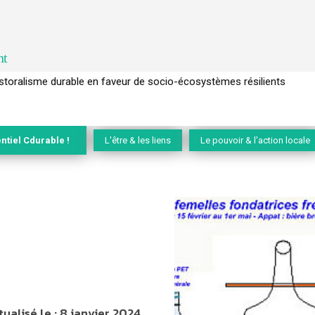
nt
l’arbre pour un modèle économique régénératif du vivant …
ntiel Cdurable !
L'être & les liens
Le pouvoir & l'action locale
tualisé le :
8 janvier 2024