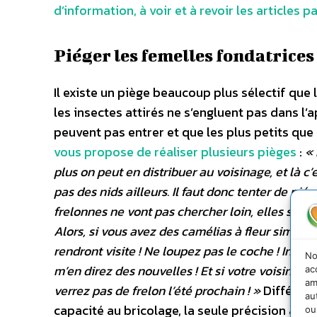
d’information, à voir et à revoir les articles 
Piéger les femelles fondatrices 
Il existe un piège beaucoup plus sélectif que 
les insectes attirés ne s’engluent pas dans l’
peuvent pas entrer et que les plus petits que
vous propose de réaliser plusieurs pièges
:
« 
plus on peut en distribuer au voisinage, et là c’e
pas des nids ailleurs. Il faut donc tenter de piég
frelonnes ne vont pas chercher loin, elles se rav
Alors, si vous avez des camélias à fleur simple, i
rendront visite ! Ne loupez pas le coche ! Installe
No
m’en direz des nouvelles ! Et si votre voisinage 
ac
am
verrez pas de frelon l’été prochain ! »
Différent
au
capacité au bricolage, la seule précision à avo
ou