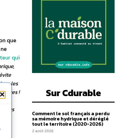
çon que
 ne
teur qui
brique,
évite
ver, les
Sur Cdurable
lleures !
leurs
 ! Vous
Comment le sol français a perdu
 ne
sa mémoire hydrique et déréglé
tout le territoire (2020-2026)
 de
n
2 août 2026
e