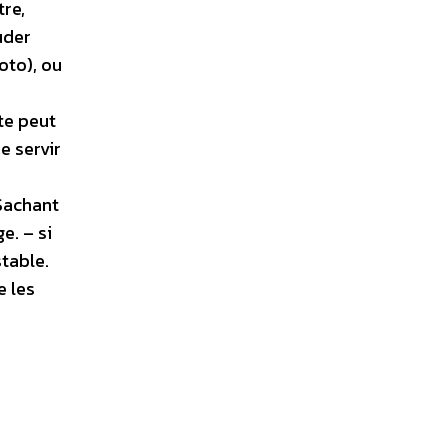
tre,
uder
oto), ou
rte peut
e servir
 Sachant
e. – si
stable.
e les