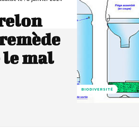
relon
n remède
 le mal
BIODIVERSITÉ