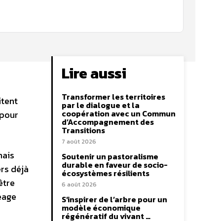
Lire aussi
Transformer les territoires
itent
par le dialogue et la
coopération avec un Commun
 pour
d’Accompagnement des
Transitions
7 août 2026
mais
Soutenir un pastoralisme
durable en faveur de socio-
rs déjà
écosystèmes résilients
être
6 août 2026
eage
S’inspirer de l’arbre pour un
modèle économique
régénératif du vivant …