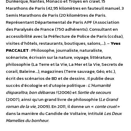
Dunkerque, Nantes, Monaco et Troyes en crawl. 15
Marathons de Paris (42,95 kilomètres en fauteuil manuel. 3
Semis Marathons de Paris (20 kilomètres de Paris.
Représentant Départemental de Paris APF (Association
des Paralysés de France (750 adhérents). Consultant en
accessibilité avec la Préfecture de Police de Paris (ccdsa),
visites d’hôtels, restaurants, boutiques, salons,…). –
Yves
PACCALET
: Philosophe, journaliste, naturaliste,
scénariste, écrivain sur la nature, voyage, littérature,
philosophie (La Terre et la Vie, La Mer et la Vie, Secrets de
corail, Baleine…), magazines (Terre sauvage, Géo, etc.),
écrit des scénarios de BD et de dessins . Il publie deux
succès d’écologie et d’utopie politique :
L’Humanité
disparaîtra, bon débarras !
(2006) et
Sortie de secours
(2007), ainsi qu’un grand livre de philosophie (
Le Grand
roman de la vie
, 2009). En 2011, il donne un «
conte cruel
»
dans la manière du Candide de Voltaire, intitulé
Les Deux
Mamelles du bonheur
.