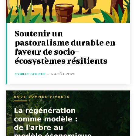
Soutenir un
pastoralisme durable en
faveur de socio-
écosystèmes résilients
CYRILLE SOUCHE
-
6 AOÛT 2026