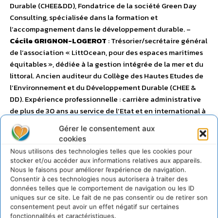
Durable (CHEE&DD), Fondatrice de la société Green Day
Consulting, spécialisée dans la formation et
l’accompagnement dans le développement durable. –
Cécile GRIGNON-LOGEROT
: Trésorier/secrétaire général
de l’association « LittOcean, pour des espaces maritimes
équitables », dédiée à la gestion intégrée de la mer et du
littoral. Ancien auditeur du Collège des Hautes Etudes de
l’Environnement et du Développement Durable (CHEE &
DD). Expérience professionnelle : carrière administrative
de plus de 30 ans au service de l’Etat et en international à
la Commission océanographique de l’UNESCO, dans le
Gérer le consentement aux
domaine de l’aménagement du littoral et de la mer. –
cookies
Christine LAIR
: Déléguée générale de l’Association
Nous utilisons des technologies telles que les cookies pour
Nationale des Elus du Littoral (ANEL). L’A.N.E.L a pour
stocker et/ou accéder aux informations relatives aux appareils.
objectifs de favoriser le dialogue et l’échange
Nous le faisons pour améliorer l’expérience de navigation.
Consentir à ces technologies nous autorisera à traiter des
d’expériences entre élus des collectivités territoriales
données telles que le comportement de navigation ou les ID
(communes, départements et régions) du littoral français
uniques sur ce site. Le fait de ne pas consentir ou de retirer son
de métropole et d’Outremer, sur les thèmes spécifiques aux
consentement peut avoir un effet négatif sur certaines
collectivités littorales et en liaison avec tous les acteurs
fonctionnalités et caractéristiques.