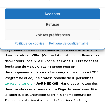
professionnels, publics et privés. L’ANEL est un
interlocuteur des pouvoirs publics et s’efforce de faire le
Accepter
lien entre les élus et les services de l’Etat notamment pour
expliquer les objectifs de la loi littoral du 2 janvier 1986,
Refuser
qui vise à protéger le littoral, espace fragile et convoité
mais sans exclure les activités économiques, nécessaires
Voir les préférences
aux populations qui y vivent. –
Michel MOMBRUN
: Ancien
conseiller spécial pour le Développement Durable et
Politique de cookies
Politique de confidentialité
l’agenda21, auprès des Nations Unies à Genève (UNITAR)
dans le cadre du CIFAL (Centre International de Formation
des Acteurs Locaux) à Divonne les Bains (01). Président et
fondateur de « SOLICITES » Maison pour un
développement durable en Essonne, depuis octobre 2006.
Programme et équipe professionnelle de 10 personnes.
www.solicites.org
–
Joël NEKKAB
: Handicapé moteur des
deux membres inferieurs, depuis l’âge du nourrisson dû à
la tuberculose. Champion sportif : 5 championnats de
France de Natation Handisport sélectionné à Nice,