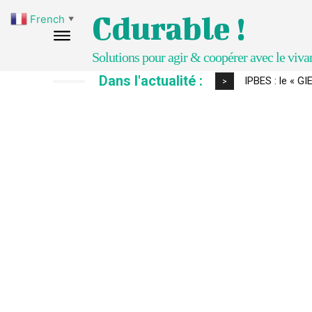
Cdurable !
French
▼
Solutions pour agir & coopérer avec le viva
Dans l'actualité :
IPBES : le « GIE
Comment le s
>