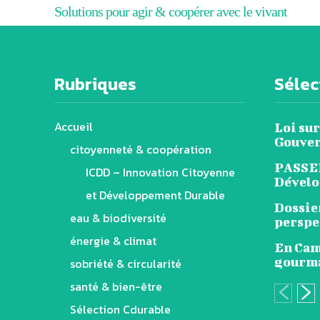
Solutions pour agir & coopérer avec le vivant
Rubriques
Sélect
Accueil
Loi sur
Gouver
citoyenneté & coopération
PASSER
ICDD – Innovation Citoyenne
Dévelo
et Développement Durable
Dossie
eau & biodiversité
perspe
énergie & climat
En Cama
gourm
sobriété & circularité
santé & bien-être
Sélection Cdurable