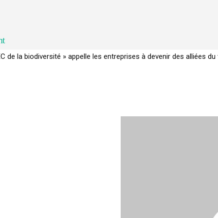
nt
C de la biodiversité » appelle les entreprises à devenir des alliées du 
ol français a perdu sa mémoire hydrique et déréglé tout le territoi