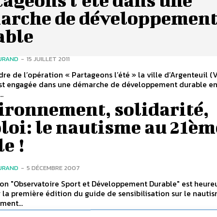
arche de développemen
able
URAND
-
15 JUILLET 2011
dre de l’opération « Partageons l’été » la ville d’Argenteuil (
’est engagée dans une démarche de développement durable e
..
ironnement, solidarité,
loi: le nautisme au 21èm
le !
URAND
-
5 DÉCEMBRE 2007
ion "Observatoire Sport et Développement Durable" est heure
r la première édition du guide de sensibilisation sur le nautis
ment...