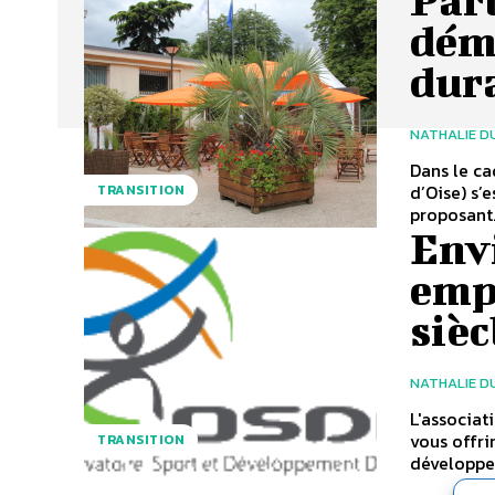
dém
dur
NATHALIE D
Dans le ca
d’Oise) s
TRANSITION
proposant.
Env
emp
sièc
NATHALIE D
L'associat
vous offri
TRANSITION
développe