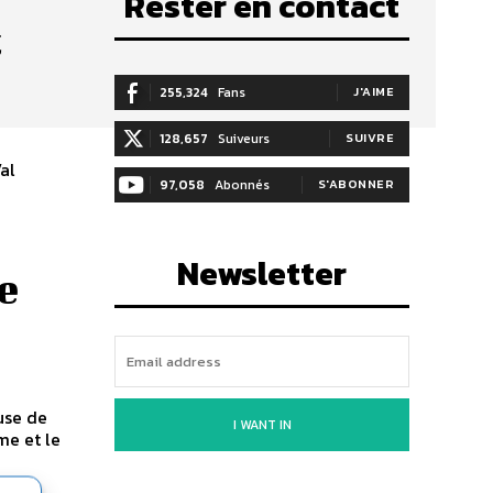
Rester en contact
t
255,324
Fans
J'AIME
128,657
Suiveurs
SUIVRE
Val
97,058
Abonnés
S'ABONNER
n
Newsletter
e
use de
I WANT IN
me et le