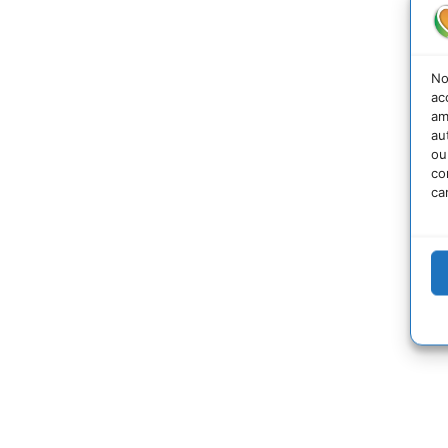
No
ac
am
au
ou
co
ca