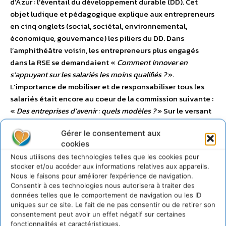
d’Azur : l’éventail du développement durable (DD). Cet
objet ludique et pédagogique explique aux entrepreneurs
en cinq onglets (social, sociétal, environnemental,
économique, gouvernance) les piliers du DD. Dans
l’amphithéâtre voisin, les entrepreneurs plus engagés
dans la RSE se demandaient «
Comment innover en
s’appuyant sur les salariés les moins qualifiés ?
».
L’importance de mobiliser et de responsabiliser tous les
salariés était encore au coeur de la commission suivante :
«
Des entreprises d’avenir : quels modèles ?
» Sur le versant
plus environnemental, la mise en place de procédés
Gérer le consentement aux
d’éco-conception et la création d’un «
label économie
cookies
d’avenir
», permettant un allégement des charges, ont
Nous utilisons des technologies telles que les cookies pour
émergé. Plus largement, l’élaboration d’indicateurs
stocker et/ou accéder aux informations relatives aux appareils.
spécifiques qui permettent de définir et de distinguer les
Nous le faisons pour améliorer l’expérience de navigation.
entreprises d’avenir est une demande récurrente. Qu’il
Consentir à ces technologies nous autorisera à traiter des
s’agisse de référencer les fournisseurs pour s’assurer «
des
données telles que le comportement de navigation ou les ID
uniques sur ce site. Le fait de ne pas consentir ou de retirer son
achats vraiment responsables
» ou de questionner la
consentement peut avoir un effet négatif sur certaines
pertinence de «
La norme ISO 26 000
», il convient
fonctionnalités et caractéristiques.