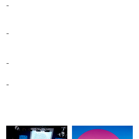
–
–
–
–