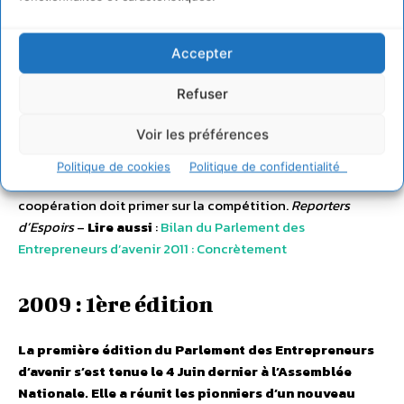
aujourd’hui d’encourager les retours d’expérience pour
préciser encore les critères qui déterminent la direction à
suivre. Pour réinventer l’entreprise enfin, un appel à la «
Accepter
collaboration radicale
» a été lancé. Anne-Sophie Novel,
Refuser
créatrice de la barre d’outils Ecolo-Info, qui facilite l’accès
à l’information sur le DD, suggère que les Entrepreneurs
Voir les préférences
d’avenir expérimentent des collaborations au sein du
réseau. Des valeurs communes doivent les unir. Ils doivent
Politique de cookies
Politique de confidentialité
s’organiser par territoires ou par secteurs d’activités. La
coopération doit primer sur la compétition.
Reporters
d’Espoirs
–
Lire aussi
:
Bilan du Parlement des
Entrepreneurs d’avenir 2011 : Concrètement
2009 : 1ère édition
La première édition du Parlement des Entrepreneurs
d’avenir s’est tenue le 4 Juin dernier à l’Assemblée
Nationale. Elle a réunit les pionniers d’un nouveau