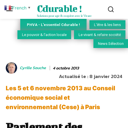
Cdurable !
French
▼
Solutions pour agir & coopérer avec le Vivant
PHVA - L'essentiel Cdurable !
L'être & les liens
Le pouvoir & l'action locale
Le vivant & refaire société
News Sélection
Cyrille Souche
4 octobre 2013
Actualisé le :
8 janvier 2024
Les 5 et 6 novembre 2013 au Conseil
économique social et
environnemental (Cese) à Paris
Parlement des