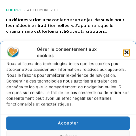
PHILIPPE
-
4 DÉCEMBRE 2011
La déforestation amazonienne : un enjeu de survie pour
les médecines traditionnelles. « J’apprenais que le
chamanisme est fortement lié avec la création,...
Gérer le consentement aux
Suivez-nous sur :
cookies
Nous utilisons des technologies telles que les cookies pour
stocker et/ou accéder aux informations relatives aux appareils.
Nous le faisons pour améliorer l’expérience de navigation.
11,000
Fans
J'AIME
Consentir à ces technologies nous autorisera à traiter des
données telles que le comportement de navigation ou les ID
200
Suiveurs
SUIVRE
uniques sur ce site. Le fait de ne pas consentir ou de retirer son
consentement peut avoir un effet négatif sur certaines
fonctionnalités et caractéristiques.
128,657
Suiveurs
SUIVRE
Accepter
Newsletter