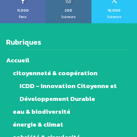
11,000
200
18,000
Fans
Suiveurs
Suiveurs
Rubriques
Accueil
citoyenneté & coopération
ICDD – Innovation Citoyenne et
Développement Durable
eau & biodiversité
énergie & climat