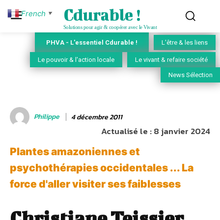
Cdurable !
French
▼
Solutions pour agir & coopérer avec le Vivant
PHVA - L'essentiel Cdurable !
L'être & les liens
Le pouvoir & l'action locale
Le vivant & refaire société
News Sélection
Philippe
4 décembre 2011
Actualisé le :
8 janvier 2024
Plantes amazoniennes et
psychothérapies occidentales ... La
force d'aller visiter ses faiblesses
Christiane Teissier