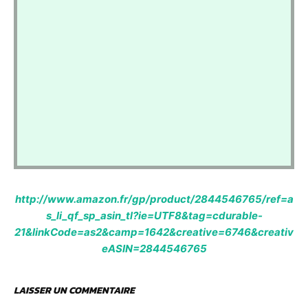
http://www.amazon.fr/gp/product/2844546765/ref=a
s_li_qf_sp_asin_tl?ie=UTF8&tag=cdurable-
21&linkCode=as2&camp=1642&creative=6746&creativ
eASIN=2844546765
LAISSER UN COMMENTAIRE