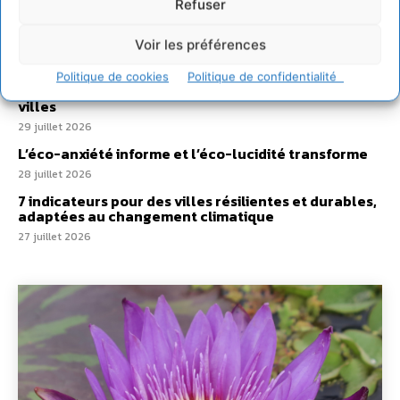
Refuser
Développer notre attention aux espèces vivantes
non humaines avec les communs de Zoepolis
Voir les préférences
30 juillet 2026
Un kit citoyen pour lever les freins au
Politique de cookies
Politique de confidentialité
développement des forêts comestibles dans nos
villes
29 juillet 2026
L’éco-anxiété informe et l’éco-lucidité transforme
28 juillet 2026
7 indicateurs pour des villes résilientes et durables,
adaptées au changement climatique
27 juillet 2026