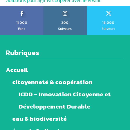
Solutions pour agir & coopérer avec le vivant
11,000
200
18,000
Fans
Suiveurs
Suiveurs
Rubriques
Accueil
citoyenneté & coopération
ICDD – Innovation Citoyenne et
Développement Durable
eau & biodiversité