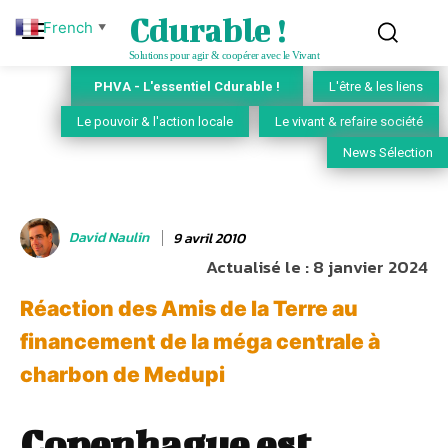
Cdurable !
French
▼
Solutions pour agir & coopérer avec le Vivant
PHVA - L'essentiel Cdurable !
L'être & les liens
Le pouvoir & l'action locale
Le vivant & refaire société
News Sélection
David Naulin
9 avril 2010
Actualisé le :
8 janvier 2024
Réaction des Amis de la Terre au
financement de la méga centrale à
charbon de Medupi
Copenhague est