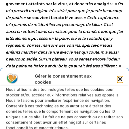
gravement atteints par le virus, et donc très amaigris :
« On
m’a prescrit un régime très strict pour que je perde beaucoup
de poids »
se souvient Lerato Mvelase.
« Cette expérience
m’a permis de m’identifier au personnage de Lilian. C’est
aussi en entrant dans sa maison pour la première fois que j’ai
littéralement pu ressentir la pauvreté et la solitude qui y
régnaient. Voir les maisons des voisins, apercevoir leurs
enfants marcher dans la rue avec le nez qui coule, m’a aussi
beaucoup aidée. Sur un plateau, vous sentez encore l’odeur
de la peinture fraîche et du bois, ça aurait été très différent. »
Par ailleurs, Oliver Schmitz a tout fait pour que le tournage
Gérer le consentement aux
se déroule dans une ambiance conviviale et chaleureuse :
cookies
« C’était fondamental pour les filles. Il fallait qu’elles puissent
Nous utilisons des technologies telles que les cookies pour
être détendues pendant les prises. »
Lerato Mvelase
stocker et/ou accéder aux informations relatives aux appareils.
approuve :
« J’avais même parfois du mal à me concentrer,
Nous le faisons pour améliorer l’expérience de navigation.
Consentir à ces technologies nous autorisera à traiter des
car c’était un peu le chahut sur le plateau. Lorsqu’on tournait
données telles que le comportement de navigation ou les ID
les scènes les plus éprouvantes, on demandait un peu plus
uniques sur ce site. Le fait de ne pas consentir ou de retirer son
de calme que d’habitude. »
En effet, Oliver Schmitz savait
consentement peut avoir un effet négatif sur certaines
exactement à quel moment ramener un certaine quiétude :
fonctionnalités et caractéristiques.