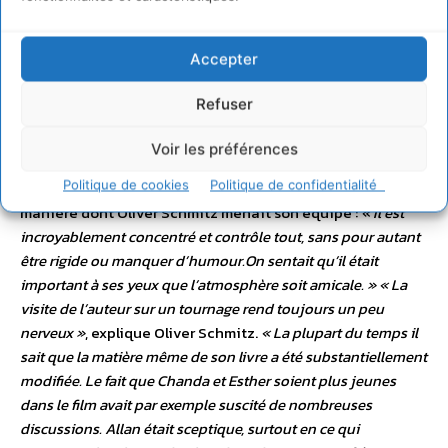
« C’était génial »
, poursuit Lerato.
« S’il avait perdu son
sang-froid, nous l’aurions tous perdu. Oliver prenait
Accepter
systématiquement le temps d’expliquer ce qu’il avait en tête,
et il n’arrêtait de tourner que lorsqu’il avait obtenu ce qu’il
Refuser
voulait. Parfois c’était éreintant. Mais Oliver est un merveilleux
réalisateur et un homme charmant. »
Allan Stratton, l’auteur
Voir les préférences
du livre, s’est rendu sur le tournage pendant quelques
Politique de cookies
Politique de confidentialité
jours en décembre 2009. Il a été impressionné par la
manière dont Oliver Schmitz menait son équipe :
« Il est
incroyablement concentré et contrôle tout, sans pour autant
être rigide ou manquer d’humour.On sentait qu’il était
important à ses yeux que l’atmosphère soit amicale. »
« La
visite de l’auteur sur un tournage rend toujours un peu
nerveux »
, explique Oliver Schmitz.
« La plupart du temps il
sait que la matière même de son livre a été substantiellement
modifiée. Le fait que Chanda et Esther soient plus jeunes
dans le film avait par exemple suscité de nombreuses
discussions. Allan était sceptique, surtout en ce qui