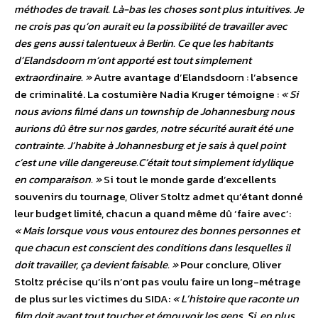
méthodes de travail. Là-bas les choses sont plus intuitives. Je
ne crois pas qu’on aurait eu la possibilité de travailler avec
des gens aussi talentueux à Berlin. Ce que les habitants
d’Elandsdoorn m’ont apporté est tout simplement
extraordinaire. »
Autre avantage d’Elandsdoorn : l’absence
de criminalité. La costumière Nadia Kruger témoigne :
« Si
nous avions filmé dans un township de Johannesburg nous
aurions dû être sur nos gardes, notre sécurité aurait été une
contrainte. J’habite à Johannesburg et je sais à quel point
c’est une ville dangereuse.C’était tout simplement idyllique
en comparaison. »
Si tout le monde garde d’excellents
souvenirs du tournage, Oliver Stoltz admet qu’étant donné
leur budget limité, chacun a quand même dû ‘faire avec’:
« Mais lorsque vous vous entourez des bonnes personnes et
que chacun est conscient des conditions dans lesquelles il
doit travailler, ça devient faisable. »
Pour conclure, Oliver
Stoltz précise qu’ils n’ont pas voulu faire un long-métrage
de plus sur les victimes du SIDA:
« L’histoire que raconte un
film doit avant tout toucher et émouvoir les gens. Si, en plus,