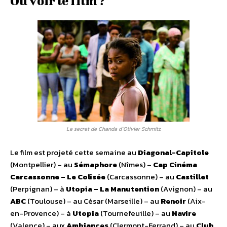
Où voir le film ?
Le secret de Chanda d’Olivier Schmitz
Le film est projeté cette semaine au
Diagonal-Capitole
(Montpellier) – au
Sémaphore
(Nîmes) –
Cap Cinéma
Carcassonne – Le Colisée
(Carcassonne) – au
Castillet
(Perpignan) – à
Utopia – La Manutention
(Avignon) – au
ABC
(Toulouse) – au César (Marseille) – au
Renoir
(Aix-
en-Provence) – à
Utopia
(Tournefeuille) – au
Navire
(Valence) – aux
Ambiances
(Clermont-Ferrand) – au
Club