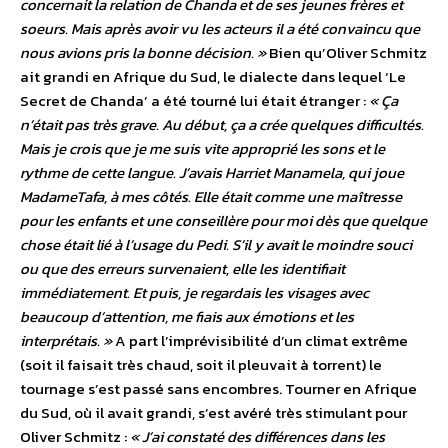
concernait la relation de Chanda et de ses jeunes frères et
soeurs. Mais après avoir vu les acteurs il a été convaincu que
nous avions pris la bonne décision. »
Bien qu’Oliver Schmitz
ait grandi en Afrique du Sud, le dialecte dans lequel ‘Le
Secret de Chanda’ a été tourné lui était étranger :
« Ça
n’était pas très grave. Au début, ça a crée quelques difficultés.
Mais je crois que je me suis vite approprié les sons et le
rythme de cette langue. J’avais Harriet Manamela, qui joue
MadameTafa, à mes côtés. Elle était comme une maîtresse
pour les enfants et une conseillère pour moi dès que quelque
chose était lié à l’usage du Pedi. S’il y avait le moindre souci
ou que des erreurs survenaient, elle les identifiait
immédiatement. Et puis, je regardais les visages avec
beaucoup d’attention, me fiais aux émotions et les
interprétais. »
A part l’imprévisibilité d’un climat extrême
(soit il faisait très chaud, soit il pleuvait à torrent) le
tournage s’est passé sans encombres. Tourner en Afrique
du Sud, où il avait grandi, s’est avéré très stimulant pour
Oliver Schmitz :
« J’ai constaté des différences dans les