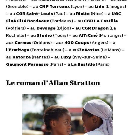
(Grenoble) – au
CNP Terreaux
(Lyon) – au
Lido
(Limoges)
– au
CGR Saint-Louis
(Pau) – au
Rialto
(Nice) – à
UGC
Ciné Cité Bordeaux
(Bordeaux) – au
CGR Le Castille
(Poitiers) – au
Devosge
(Dijon) – au
CGR Dragon
(La
Rochelle) – au
Studio
(Tours) – au
AlTiCiné
(Montargis) –
aux
Carmes
(Orléans) – aux
400 Coups
(Angers) – à
l’Ermitage
(Fontainebleau) – aux
Cinéastes
(Le Mans) –
au
Katorza
(Nantes) – au
Luxy
(Ivry-sur-Seine) –
Gaumont Parnasse
(Paris) – à
La Bastille
(Paris).
Le roman d’Allan Stratton