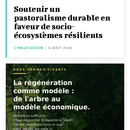
Soutenir un
pastoralisme durable en
faveur de socio-
écosystèmes résilients
CYRILLE SOUCHE
-
6 AOÛT 2026