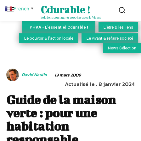
Cdurable !
French
▼
Solutions pour agir & coopérer avec le Vivant
PHVA - L'essentiel Cdurable !
L'être & les liens
Le pouvoir & l'action locale
Le vivant & refaire société
News Sélection
David Naulin
19 mars 2009
Actualisé le :
8 janvier 2024
Guide de la maison
verte : pour une
habitation
responsable