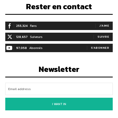
Rester en contact
255,324
Fans
J'AIME
128,657
Suiveurs
SUIVRE
97,058
Abonnés
S'ABONNER
Newsletter
I WANT IN