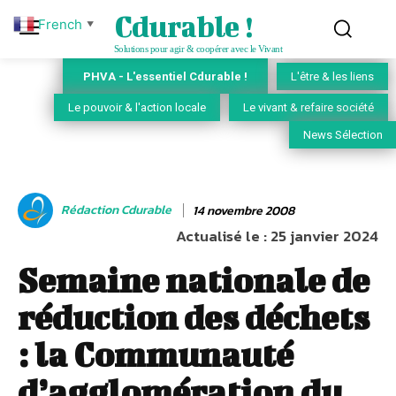
Cdurable !
French
▼
Solutions pour agir & coopérer avec le Vivant
PHVA - L'essentiel Cdurable !
L'être & les liens
Le pouvoir & l'action locale
Le vivant & refaire société
News Sélection
Rédaction Cdurable
14 novembre 2008
Actualisé le :
25 janvier 2024
Semaine nationale de
réduction des déchets
: la Communauté
d’agglomération du