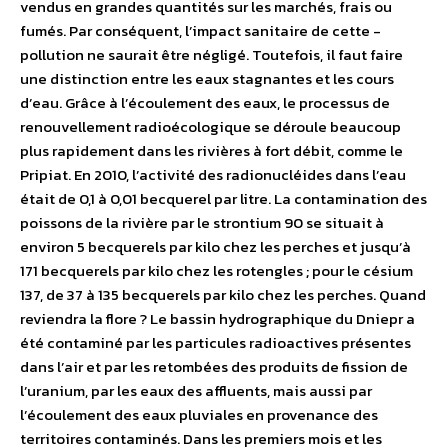
vendus en grandes quantités sur les marchés, frais ou
fumés. Par conséquent, l’impact sanitaire de cette ­
pollution ne saurait être négligé. Toutefois, il faut faire
une distinction entre les eaux stagnantes et les cours
d’eau. Grâce à l’écoulement des eaux, le processus de
renouvellement radioécologique se déroule beaucoup
plus rapidement dans les rivières à fort débit, comme le
Pripiat. En 2010, l’activité des radionucléides dans l’eau
était de 0,1 à 0,01 becquerel par litre. La contamination des
poissons de la rivière par le strontium 90 se situait à
environ 5 becquerels par kilo chez les perches et jusqu’à
171 becquerels par kilo chez les rotengles ; pour le césium
137, de 37 à 135 becquerels par kilo chez les perches. Quand
reviendra la flore ? Le bassin hydrographique du Dniepr a
été contaminé par les particules radioactives présentes
dans l’air et par les retombées des produits de fission de
l’uranium, par les eaux des affluents, mais aussi par
l’écoulement des eaux pluviales en provenance des
territoires contaminés. Dans les premiers mois et les