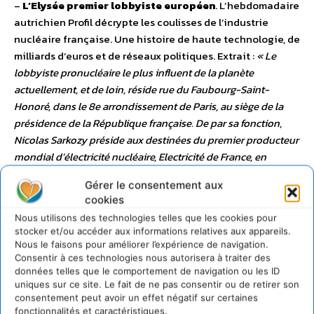
–
L’Elysée premier lobbyiste européen
. L’hebdomadaire
autrichien Profil décrypte les coulisses de l’industrie
nucléaire française. Une histoire de haute technologie, de
milliards d’euros et de réseaux politiques. Extrait :
« Le
lobbyiste pronucléaire le plus influent de la planète
actuellement, et de loin, réside rue du Faubourg-Saint-
Honoré, dans le 8e arrondissement de Paris, au siège de la
présidence de la République française. De par sa fonction,
Nicolas Sarkozy préside aux destinées du premier producteur
mondial d’électricité nucléaire, Electricité de France, en
version courte EDF. Le groupe, dont l’Etat français détient
Gérer le consentement aux
près de 90 %, a réalisé en 2010 un chiffre d’affaires d’un peu
cookies
plus de 65 milliards d’euros, dont les trois quarts sont
Nous utilisons des technologies telles que les cookies pour
imputables au nucléaire. Son patron, Henri Proglio, a noué
stocker et/ou accéder aux informations relatives aux appareils.
des contacts étroits avec l’Elysée et fait partie des camarades
Nous le faisons pour améliorer l’expérience de navigation.
d’études de l’ancien ministre de l’Economie Dominique
Consentir à ces technologies nous autorisera à traiter des
données telles que le comportement de navigation ou les ID
Strauss-Kahn, aujourd’hui directeur du Fonds monétaire
uniques sur ce site. Le fait de ne pas consentir ou de retirer son
international, lui aussi fervent partisan du nucléaire. EDF
consentement peut avoir un effet négatif sur certaines
exploite les 58 réacteurs français, contrôle le marché
fonctionnalités et caractéristiques.