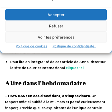
britannique par le biais de l’énergéticien British Energy et
figure – pour l’instant – au capital de la société allemande
Accepter
Energie Baden-Württemberg (EnBW), laquelle possède pour
sa part 4 réacteurs en Allemagne (dont 2 ont toutefois été
Refuser
arrêtés dans le cadre du moratoire courant jusqu’au 15 juin
imposé par la chancelière Angela Merkel). De surcroît, Nicolas
Voir les préférences
Sarkozy dirige également la société belge Electrabel (7
réacteurs en Belgique) via la participation de l’Etat français
Politique de cookies
Politique de confidentialité
dans Gaz de France »
.
Pour lire en intégralité de cet article de Anna Ritter sur
le site de Courrier International
cliquez ici
A lire dans l’hebdomadaire
–
PAYS BAS : En cas d’accident, on improvisera
. Un
rapport officiel publié à la mi-mars et passé curieusement
inaperçu révèle que les exploitants de l’unique centrale