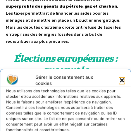
superprofits des
géants
du
pétrole
, gaz et charbon
.
Les taxer permettrait de financer les aides pour les
ménages et de mettre en place un bouclier énergétique.
Mais les députés d’extrême droite ont refusé de taxer les
entreprises des énergies fossiles dans le but de
redistribuer aux plus précaires.
Élections européennes :
que veut le
Gérer le consentement aux
Rassemblement national
cookies
sur le climat ?
Nous utilisons des technologies telles que les cookies pour
stocker et/ou accéder aux informations relatives aux appareils.
Nous le faisons pour améliorer l’expérience de navigation.
Consentir à ces technologies nous autorisera à traiter des
Par
Neil Makaroff
données telles que le comportement de navigation ou les ID
uniques sur ce site. Le fait de ne pas consentir ou de retirer son
ÉLECTIONS EUROPÉENNES : QUE VEUT LE RASSEMBLEMENT NATIONAL
consentement peut avoir un effet négatif sur certaines
SUR LE CLIMAT ?
Télécharger
fonctionnalités et caractéristiques.