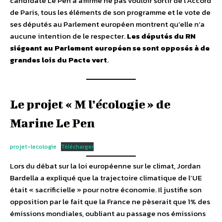
candidate Le Pen a affirmé ne pas vouloir sortir de l’Accord
de Paris, tous les éléments de son programme et le vote de
ses députés au Parlement européen montrent qu’elle n’a
aucune intention de le respecter.
Les
députés
du
RN
siégeant
au Parlement
européen
se sont
opposés
à de
grandes lois du Pacte vert
.
Le projet « M l’écologie » de
Marine Le Pen
projet-lecologie
Télécharger
Lors du débat sur la loi européenne sur le climat, Jordan
Bardella a expliqué que la trajectoire climatique de l’UE
était « sacrificielle » pour notre économie. Il justifie son
opposition par le fait que la France ne pèserait que 1% des
émissions mondiales, oubliant au passage nos émissions