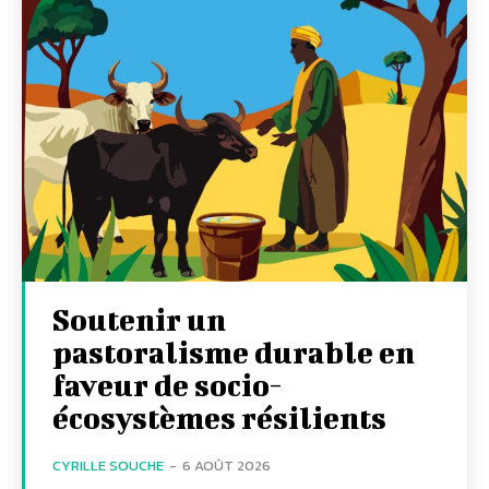
Soutenir un
pastoralisme durable en
faveur de socio-
écosystèmes résilients
CYRILLE SOUCHE
-
6 AOÛT 2026