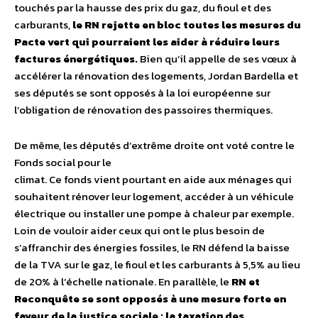
touchés par la hausse des prix du gaz, du fioul et des
carburants,
le RN rejette en bloc toutes les mesures du
Pacte vert qui pourraient les aider
a
̀
réduire
leurs
factures
énergétiques
.
Bien qu’il appelle de ses vœux à
accélérer la rénovation des logements, Jordan Bardella et
ses députés se sont opposés à la loi européenne sur
l’obligation de rénovation des passoires thermiques.
De même, les députés d’extrême droite ont voté contre le
Fonds social pour le
climat. Ce fonds vient pourtant en aide aux ménages qui
souhaitent rénover leur logement, accéder à un véhicule
électrique ou installer une pompe à chaleur par exemple.
Loin de vouloir aider ceux qui ont le plus besoin de
s’affranchir des énergies fossiles, le RN défend la baisse
de la TVA sur le gaz, le fioul et les carburants à 5,5% au lieu
de 20% à l’échelle nationale. En parallèle, le
RN
et
Reconquête
se sont
opposés
à une mesure forte en
faveur de la justice sociale : la taxation des