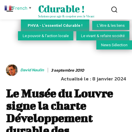
Cdurable !
French
▼
Solutions pour agir & coopérer avec le Vivant
PHVA - L'essentiel Cdurable !
L'être & les liens
Le pouvoir & l'action locale
Le vivant & refaire société
News Sélection
David Naulin
3 septembre 2010
Actualisé le :
8 janvier 2024
Le Musée du Louvre
signe la charte
Développement
durable des