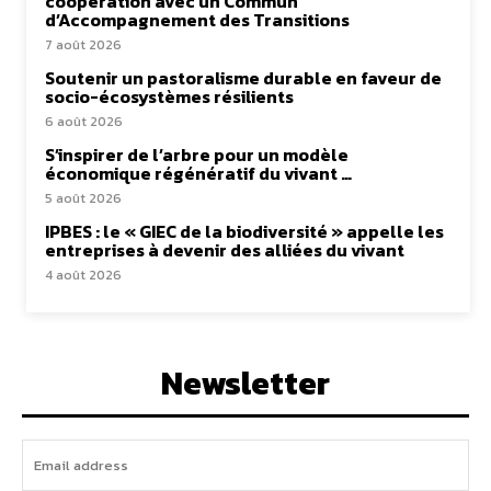
coopération avec un Commun
d’Accompagnement des Transitions
7 août 2026
Soutenir un pastoralisme durable en faveur de
socio-écosystèmes résilients
6 août 2026
S’inspirer de l’arbre pour un modèle
économique régénératif du vivant …
5 août 2026
IPBES : le « GIEC de la biodiversité » appelle les
entreprises à devenir des alliées du vivant
4 août 2026
Newsletter