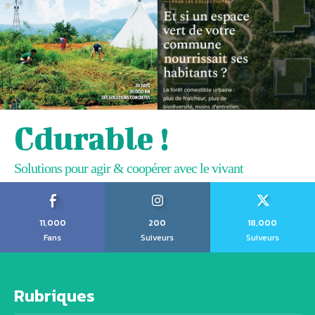
Cdurable !
Solutions pour agir & coopérer avec le vivant
11,000
200
18,000
Fans
Suiveurs
Suiveurs
Rubriques