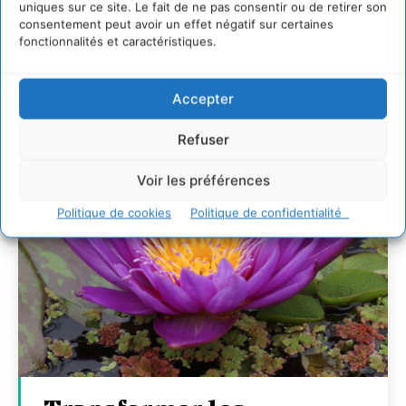
uniques sur ce site. Le fait de ne pas consentir ou de retirer son
7 indicateurs pour des villes résilientes et durables,
consentement peut avoir un effet négatif sur certaines
adaptées au changement climatique
fonctionnalités et caractéristiques.
27 juillet 2026
Accepter
Refuser
Voir les préférences
Politique de cookies
Politique de confidentialité