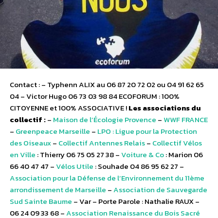
Contact : – Typhenn ALIX au 06 87 20 72 02 ou 04 91 62 65
04 – Victor Hugo 06 73 03 98 84 ECOFORUM : 100%
CITOYENNE et 100% ASSOCIATIVE !
Les associations du
collectif :
–
Maison de l’Écologie Provence
–
WWF FRANCE
–
Greenpeace Marseille
–
LPO : Ligue pour la Protection
des Oiseaux
–
Collectif Antennes Relais
–
Collectif Vélos
en Ville
: Thierry 06 75 05 27 38 –
Voiture & Co
: Marion 06
66 40 47 47 –
Vélos Utile
: Souhade 04 86 95 62 27 –
Association pour la Défense de l’Environnement du 11ème
arrondissement de Marseille
–
Association de Sauvegarde
Sud Sainte Baume
– Var – Porte Parole : Nathalie RAUX –
06 24 09 33 68 –
Association Renaissance du Bois Sacré