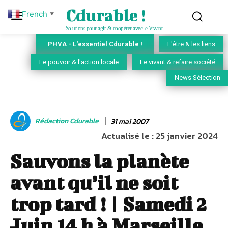
Cdurable !
French
▼
Solutions pour agir & coopérer avec le Vivant
PHVA - L'essentiel Cdurable !
L'être & les liens
Le pouvoir & l'action locale
Le vivant & refaire société
News Sélection
Rédaction Cdurable
31 mai 2007
Actualisé le :
25 janvier 2024
Sauvons la planète
avant qu’il ne soit
trop tard ! | Samedi 2
Juin 14 h à Marseille