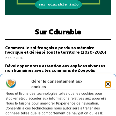
Sur Cdurable
Comment le sol français a perdu sa mémoire
hydrique et déréglé tout le territoire (2020-2026)
2 août 2026
Développer notre attention aux espèces vivantes
non humaines avec les communs de Zoepolis
30 juillet 2026
Gérer le consentement aux
Un kit citoyen pour lever les freins au
cookies
développement des forêts comestibles dans nos
villes
Nous utilisons des technologies telles que les cookies pour
stocker et/ou accéder aux informations relatives aux appareils.
29 juillet 2026
Nous le faisons pour améliorer l’expérience de navigation.
L’éco-anxiété informe et l’éco-lucidité transforme
Consentir à ces technologies nous autorisera à traiter des
28 juillet 2026
données telles que le comportement de navigation ou les ID