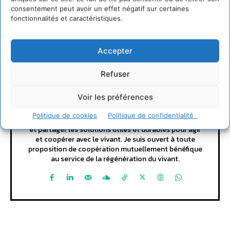
consentement peut avoir un effet négatif sur certaines
fonctionnalités et caractéristiques.
Accepter
Cyrille Souche
Refuser
https://cdurable.info
Directeur de la Publication Cdurable.info qui a eu 20
Voir les préférences
ans en 2025 ... L'occasion de supprimer la publicité et
d'un nouveau départ vers un webmedia participatif
Politique de cookies
Politique de confidentialité
d'intérêt général, avec pour raison d'être de recenser
et partager les solutions utiles et durables pour agir
et coopérer avec le vivant. Je suis ouvert à toute
proposition de coopération mutuellement bénéfique
au service de la régénération du vivant.