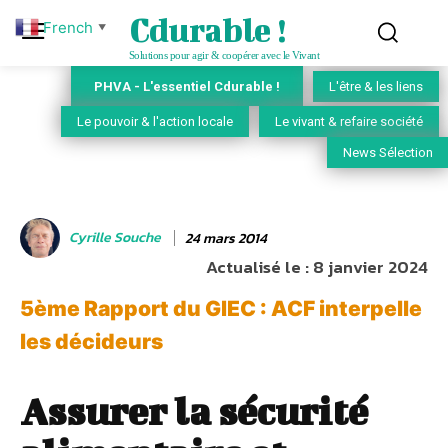
Cdurable !
French
▼
Solutions pour agir & coopérer avec le Vivant
PHVA - L'essentiel Cdurable !
L'être & les liens
Le pouvoir & l'action locale
Le vivant & refaire société
News Sélection
Cyrille Souche
24 mars 2014
Actualisé le :
8 janvier 2024
5ème Rapport du GIEC : ACF interpelle
les décideurs
Assurer la sécurité