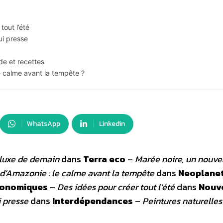
out l’été
ui presse
de et recettes
e calme avant la tempête ?
WhatsApp
Linkedin
 luxe de demain
dans
Terra eco
–
Marée noire, un nouv
 d’Amazonie : le calme avant la tempête
dans
Neoplane
conomiques
–
Des idées pour créer tout l’été
dans
Nouv
i presse
dans
Interdépendances
–
Peintures naturelles