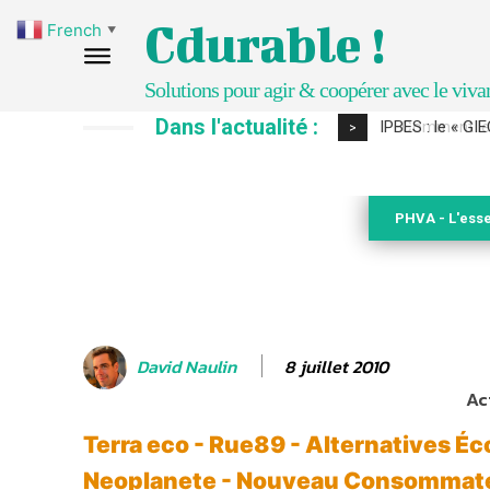
Cdurable !
French
▼
Solutions pour agir & coopérer avec le viva
Dans l'actualité :
Comment le sol
>
PHVA - L'esse
8 juillet 2010
David Naulin
Ac
Terra eco - Rue89 - Alternatives É
Neoplanete - Nouveau Consommateu