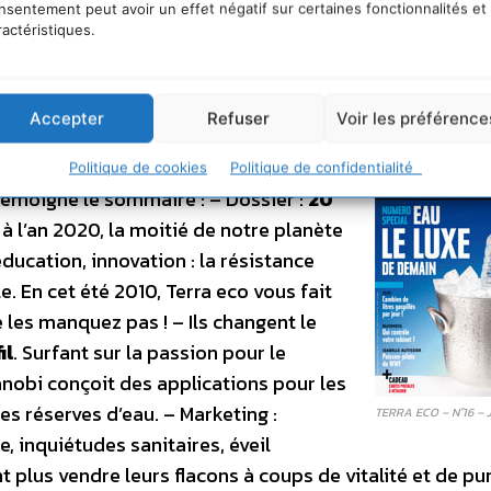
nsentement peut avoir un effet négatif sur certaines fonctionnalités et
ractéristiques.
in
Accepter
Refuser
Voir les préférence
onsacré à l’eau : l’eau a beau être
 Des raisons de s’inquiéter ? Sans doute.
Politique de cookies
Politique de confidentialité
témoigne le sommaire : – Dossier :
20
ci à l’an 2020, la moitié de notre planète
ducation, innovation : la résistance
. En cet été 2010, Terra eco vous fait
 les manquez pas ! – Ils changent le
il
. Surfant sur la passion pour le
anobi conçoit des applications pour les
des réserves d’eau. – Marketing :
TERRA ECO – N°16 – J
se, inquiétudes sanitaires, éveil
t plus vendre leurs flacons à coups de vitalité et de pu