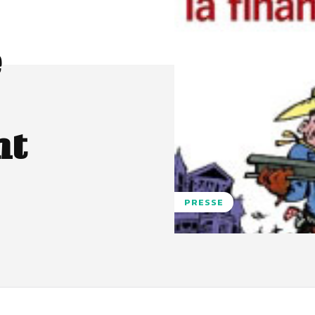
e
nt
PRESSE