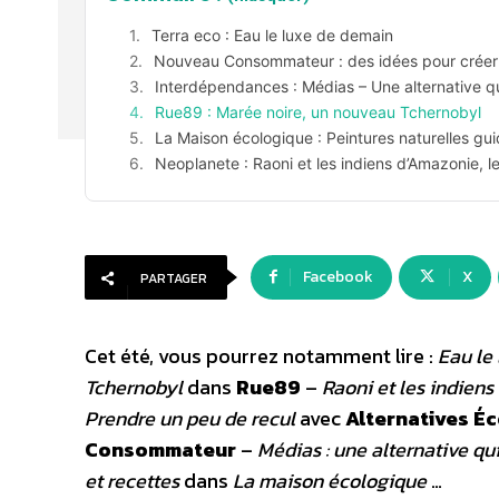
Terra eco : Eau le luxe de demain
Nouveau Consommateur : des idées pour créer t
Interdépendances : Médias – Une alternative q
Rue89 : Marée noire, un nouveau Tchernobyl
La Maison écologique : Peintures naturelles gui
Neoplanete : Raoni et les indiens d’Amazonie, l
Facebook
X
PARTAGER
Cet été, vous pourrez notamment lire :
Eau le
Tchernobyl
dans
Rue89
–
Raoni et les indiens
Prendre un peu de recul
avec
Alternatives É
Consommateur
–
Médias : une alternative qu
et recettes
dans
La maison écologique
…