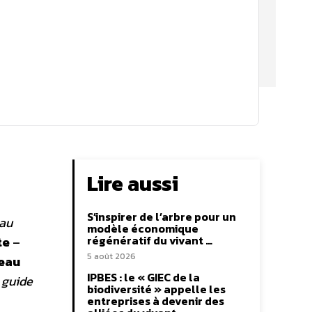
Lire aussi
S’inspirer de l’arbre pour un
eau
modèle économique
régénératif du vivant …
te
–
5 août 2026
eau
IPBES : le « GIEC de la
 guide
biodiversité » appelle les
entreprises à devenir des