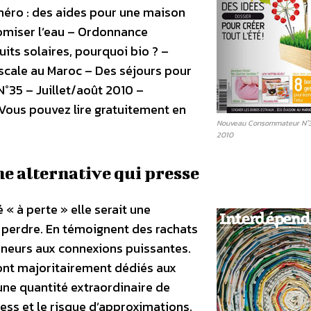
éro : des aides pour une maison
omiser l’eau – Ordonnance
its solaires, pourquoi bio ? –
Escale au Maroc – Des séjours pour
35 – Juillet/août 2010 –
 Vous pouvez lire gratuitement en
Nouveau Consommateur N°35
2010
e alternative qui presse
 « à perte » elle serait une
 à perdre. En témoignent des rachats
reneurs aux connexions puissantes.
sont majoritairement dédiés aux
ne quantité extraordinaire de
ess et le risque d’approximations,