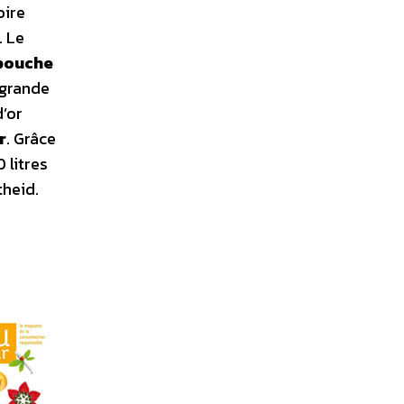
oire
. Le
 bouche
 grande
d’or
r
. Grâce
 litres
theid.