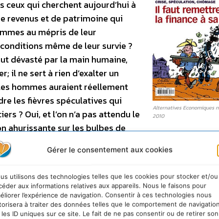
us ceux qui cherchent aujourd’hui à
e revenus et de patrimoine qui
hommes au mépris de leur
 conditions même de leur survie ?
 fut dévasté par la main humaine,
 il ne sert à rien d’exalter un
les hommes auraient réellement
dre les fièvres spéculatives qui
Alternatives Economiques n° 
rs ? Oui, et l’on n’a pas attendu le
2010
on ahurissante sur les bulbes de
histoire ne se répète jamais et
Gérer le consentement aux cookies
voire même amusant) de prendre un peu de recul en rep
stoire. Un moyen d’échapper un temps à la pression cr
us utilisons des technologies telles que les cookies pour stocker et/ou
mmédiateté, nous assaille de plus en plus, nous empêcha
céder aux informations relatives aux appareils. Nous le faisons pour
té sont généralement une bonne occasion de se livrer à
éliorer l’expérience de navigation. Consentir à ces technologies nous
torisera à traiter des données telles que le comportement de navigatio
ques n° 293 – juillet 2010 – Consultez le site du maga
 les ID uniques sur ce site. Le fait de ne pas consentir ou de retirer son