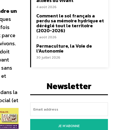
alliées du vivant
4 août 2026
dre un
Comment le sol français a
lques
perdu sa mémoire hydrique et
déréglé tout le territoire
rfois
(2020-2026)
t parce
2 août 2026
vivons.
Permaculture, la Voie de
l’Autonomie
 doit
30 juillet 2026
vant
; sans
 et
Newsletter
 dans la
cial (et
JE M'ABONNE