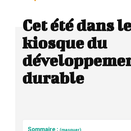
Cet été dans l
kiosque du
développeme
durable
Sommaire :
(masquer)