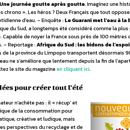
Une journée goutte après goutte
. Imaginez une hist
s chrono ». Les héros ? Deux Français que tout oppose
tidienne d’eau. – Enquête :
Le Guarani met l’eau à la
rique du Sud, a longtemps été considéré comme la plus
e. Capable de noyer la France sous près de 100 mètres 
s. – Reportage :
Afrique du Sud : les bidons de l’espoi
es de la province du Limpopo transportent désormais 90
 l’eau ne s’améliore que lentement depuis la fin de l’apar
ultez le site du magazine
en cliquant ici
.
es pour créer tout l’été
eur n’achète pas : il « récup’ et
ogique de la consommation pour
tique, créative et ludique, mais
 les perspectives du recyclage et de