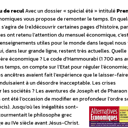
u de recul
Avec un dossier « spécial été » intitulé
Pren
Economiques vous propose de remonter le temps. En que
s’agira de (re)découvrir certaines pages d’histoire, pa
tes ont retenu l’attention du mensuel économique, c’es
s enseignements utiles pour le monde dans lequel nous 
i, dans leur grande ligne, restent très actuelles. Quelle
sphère économique ? Le code d’Hammourabi (1 700 ans a
des temps, on compte sur l’Etat pour réguler l’économie
s ancêtres avaient fait l’expérience que le laisser-faire
duisaient à un désordre inacceptable. Les crises
 les sociétés ? Les aventures de Joseph et de Pharaon
 ont été l’occasion de modifier en profondeur l’ordre so
cis).
Jusqu’où les inégalités sont-
i tourmentait le philosophe grec
age au IVe siècle avant Jésus-Christ.