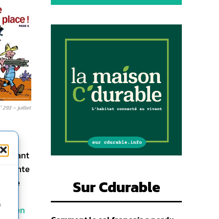
293 – juillet
longeant
oissante
nt de
Sur Cdurable
 cet
n
zine
en