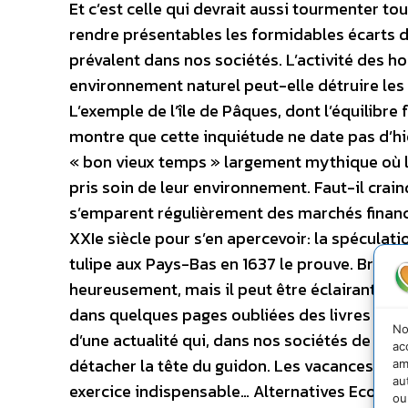
Et c’est celle qui devrait aussi tourmenter to
rendre présentables les formidables écarts d
prévalent dans nos sociétés. L’activité des 
environnement naturel peut-elle détruire les
L’exemple de l’île de Pâques, dont l’équilibre
montre que cette inquiétude ne date pas d’hier;
« bon vieux temps » largement mythique où 
pris soin de leur environnement. Faut-il crain
s’emparent régulièrement des marchés financie
XXIe siècle pour s’en apercevoir: la spéculati
tulipe aux Pays-Bas en 1637 le prouve. Bref, l’
heureusement, mais il peut être éclairant (
dans quelques pages oubliées des livres d’hi
No
d’une actualité qui, dans nos sociétés de l’i
ac
détacher la tête du guidon. Les vacances d’é
am
au
exercice indispensable… Alternatives Economi
ou