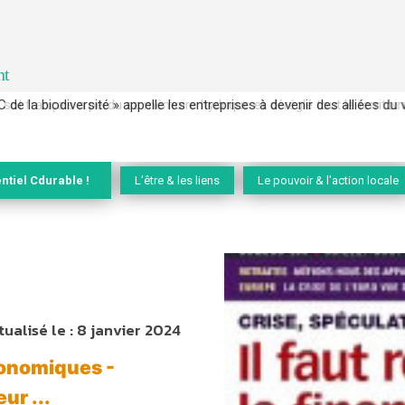
nt
 français a perdu sa mémoire hydrique et déréglé tout le territoire 
ntiel Cdurable !
L'être & les liens
Le pouvoir & l'action locale
tualisé le :
8 janvier 2024
conomiques -
r ...