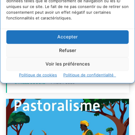
données telles que le comportement de navigation ou les ID
uniques sur ce site. Le fait de ne pas consentir ou de retirer son
consentement peut avoir un effet négatif sur certaines
Transformer les
fonctionnalités et caractéristiques.
territoires par le
dialogue et la
Accepter
coopération avec un
Commun
Refuser
d’Accompagnement des
Voir les préférences
Transitions
Politique de cookies
Politique de confidentialité
CYRILLE SOUCHE
-
7 AOÛT 2026