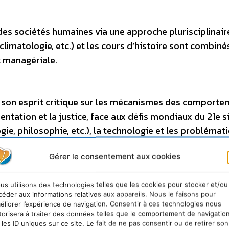
 des sociétés humaines via une approche plurisciplinair
climatologie, etc.) et les cours d’histoire sont combiné
 managériale.
 son esprit critique sur les mécanismes des comporte
mentation et la justice, face aux défis mondiaux du 21e s
ie, philosophie, etc.), la technologie et les problémat
Gérer le consentement aux cookies
nsition écologique et sociale. Les étudiants établiront
us utilisons des technologies telles que les cookies pour stocker et/ou
céder aux informations relatives aux appareils. Nous le faisons pour
cifique (ville, alimentation, transhumanisme, financem
éliorer l’expérience de navigation. Consentir à ces technologies nous
urs liés aux business models et au management straté
torisera à traiter des données telles que le comportement de navigatio
 les ID uniques sur ce site. Le fait de ne pas consentir ou de retirer son