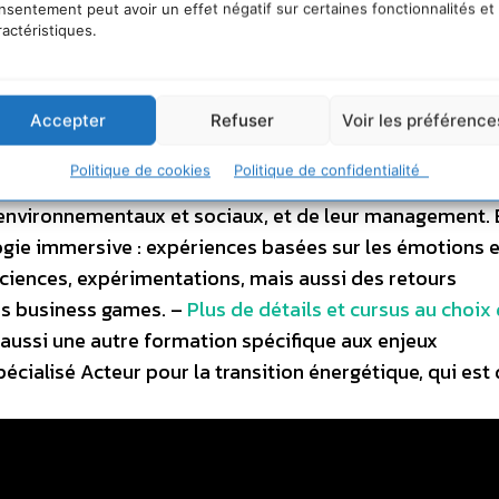
nsentement peut avoir un effet négatif sur certaines fonctionnalités et
ractéristiques.
éveloppement de l’impact, projet de consulting réél, « 
rir des compétences stratégiques et managériales pour 
ociété.
Accepter
Refuser
Voir les préférence
Politique de cookies
Politique de confidentialité
ar des professeurs permanents de l’école et des
 environnementaux et sociaux, et de leur management. 
ogie immersive : expériences basées sur les émotions e
ciences, expérimentations, mais aussi des retours
es business games. –
Plus de détails et cursus au choix
ussi une autre formation spécifique aux enjeux
cialisé Acteur pour la transition énergétique, qui est 