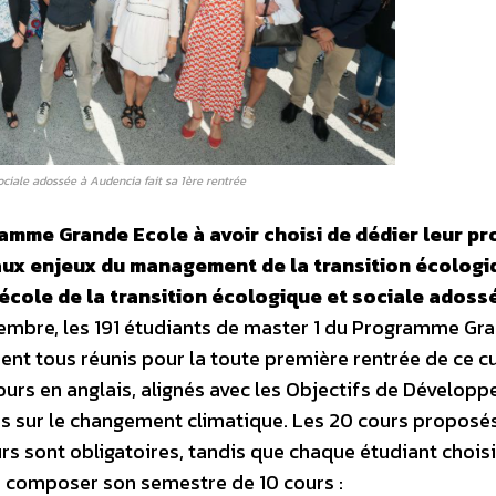
sociale adossée à Audencia fait sa 1ère rentrée
ramme Grande Ecole à avoir choisi de dédier leur p
aux enjeux du management de la transition écologi
l’école de la transition écologique et sociale adoss
embre, les 191 étudiants de master 1 du Programme Gr
ent tous réunis pour la toute première rentrée de ce cur
cours en anglais, alignés avec les Objectifs de Dévelop
is sur le changement climatique.
Les 20 cours proposé
urs sont obligatoires, tandis que chaque étudiant chois
ur composer son semestre de 10 cours :