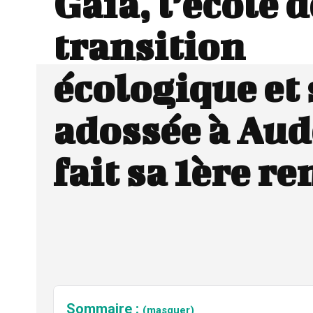
Gaïa, l’école d
transition
écologique et 
adossée à Aud
fait sa 1ère re
Sommaire :
(masquer)