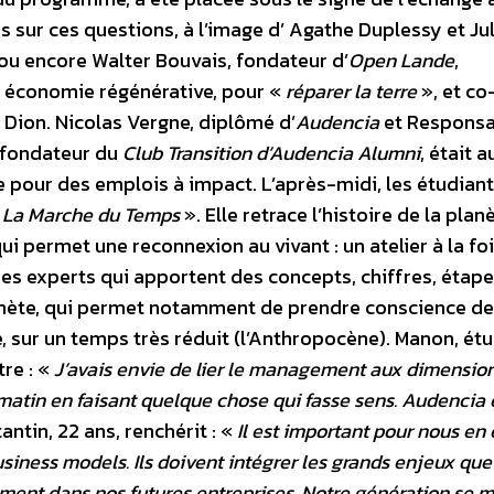
sur ces questions, à l’image d’ Agathe Duplessy et Jul
 ou encore Walter Bouvais, fondateur d’
Open Lande
,
 économie régénérative, pour «
réparer la terre
», et co
l Dion. Nicolas Vergne, diplômé d’
Audencia
et Responsa
t fondateur du
Club Transition d’Audencia Alumni
, était a
 pour des emplois à impact. L’après-midi, les étudiant
«
La Marche du Temps
». Elle retrace l’histoire de la plan
i permet une reconnexion au vivant : un atelier à la fo
 des experts qui apportent des concepts, chiffres, étape
lanète, qui permet notamment de prendre conscience de
e, sur un temps très réduit (l’Anthropocène).
Manon, étu
tre : «
J’avais envie de lier le management aux dimensio
 matin en faisant quelque chose qui fasse sens. Audencia é
antin, 22 ans, renchérit : «
Il est important pour nous en
iness models. Ils doivent intégrer les grands enjeux que
ement dans nos futures entreprises. Notre génération se m