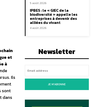
5 août 2026
IPBES : le « GIEC de la
biodiversité » appelle les
entreprises à devenir des
alliées du vivant
4 août 2026
Newsletter
rochain
que et
ée à
ande
sus. Ils
pement
JE M'ABONNE
s sont
it dans