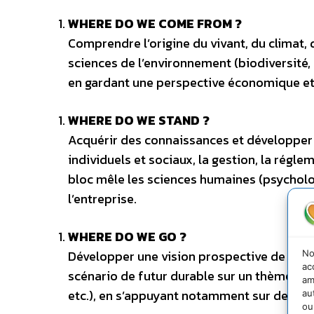
WHERE DO WE COME FROM ?
Comprendre l’origine du vivant, du climat,
sciences de l’environnement (biodiversité, 
en gardant une perspective économique et
WHERE DO WE STAND ?
Acquérir des connaissances et développer
individuels et sociaux, la gestion, la régle
bloc mêle les sciences humaines (psycholog
l’entreprise.
WHERE DO WE GO ?
Développer une vision prospective de la tra
No
ac
scénario de futur durable sur un thème spé
am
etc.), en s’appuyant notamment sur des co
au
ou