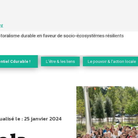
nt
l’arbre pour un modèle économique régénératif du vivant …
ntiel Cdurable !
L'être & les liens
Le pouvoir & l'action locale
ualisé le :
25 janvier 2024