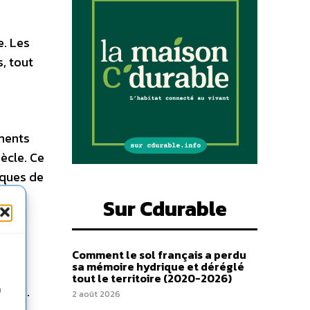
e. Les
s, tout
ments
iècle. Ce
iques de
Sur Cdurable
 un
Comment le sol français a perdu
sa mémoire hydrique et déréglé
ent,
tout le territoire (2020-2026)
gique.
n
2 août 2026