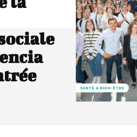
e la
sociale
encia
ntrée
SANTÉ & BIEN-ÊTRE