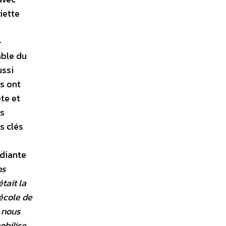
iette
-
ble du
ussi
s ont
ète et
is
s clés
diante
ns
tait la
 école de
 nous
obilise