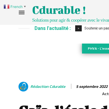
Cdurable !
French
▼
Solutions pour agir & coopérer avec le viva
Dans l'actualité :
S’inspirer de 
>
PHVA - L'esse
5 septembre 2022
Rédaction Cdurable
Act