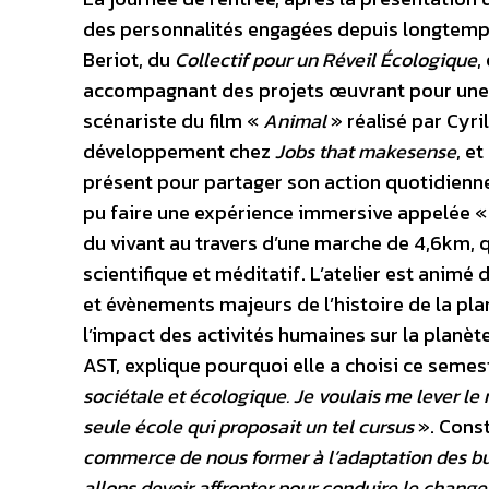
des personnalités engagées depuis longtemps 
Beriot, du
Collectif pour un Réveil Écologique
,
accompagnant des projets œuvrant pour une
scénariste du film «
Animal
» réalisé par Cyri
développement chez
Jobs that makesense
, e
présent pour partager son action quotidienne
pu faire une expérience immersive appelée 
du vivant au travers d’une marche de 4,6km, qu
scientifique et méditatif. L’atelier est animé
et évènements majeurs de l’histoire de la p
l’impact des activités humaines sur la planèt
AST, explique pourquoi elle a choisi ce semes
sociétale et écologique. Je voulais me lever le
seule école qui proposait un tel cursus
».
Const
commerce de nous former à l’adaptation des bus
allons devoir affronter pour conduire le chang