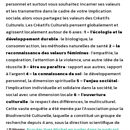
personnel et surtout vous souhaitez incarner ses valeurs
et les transmettre dans le cadre de votre implication
sociale, alors vous partagez les valeurs des Créatifs
Culturels. Les Créatifs Culturels pensent globalement et
agissent localement autour de 6 axes :
1 – l’écologie et le
développement durable
: le biologique, la
consomm’action, les méthodes naturelles de santé
2 – la
reconnaissance des valeurs féminines
: l’empathie, la
coopération, l’attention à la violence, une autre idée de la
réussite
3 – être ou paraître
: rapport aux autres, rapport
à l’argent
4 – la connaissance de soi
: le développement
personnel, la dimension spirituelle
5 – l’enjeu sociétal
:
l’implication individuelle et solidaire dans la société, le
social avec une dimension locale
6 – l’ouverture
culturelle
: le respect des différences, le multiculturel.
Cette vaste enquête a été menée par l’Association pour la
Biodiversité Culturelle, laquelle a constitué un groupe de
recherche depuis 4 ans, sous la direction scientifique de
J.P.Worms.
Ecouter Yves Michel en parler dans le podcast