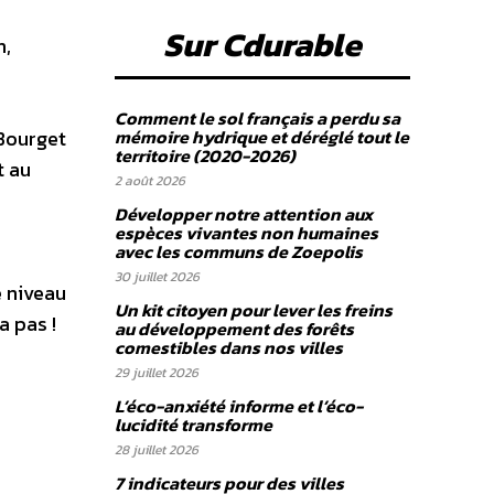
Sur Cdurable
h,
Comment le sol français a perdu sa
 Bourget
mémoire hydrique et déréglé tout le
territoire (2020-2026)
t au
2 août 2026
Développer notre attention aux
espèces vivantes non humaines
avec les communs de Zoepolis
30 juillet 2026
e niveau
Un kit citoyen pour lever les freins
a pas !
au développement des forêts
comestibles dans nos villes
29 juillet 2026
L’éco-anxiété informe et l’éco-
lucidité transforme
28 juillet 2026
7 indicateurs pour des villes