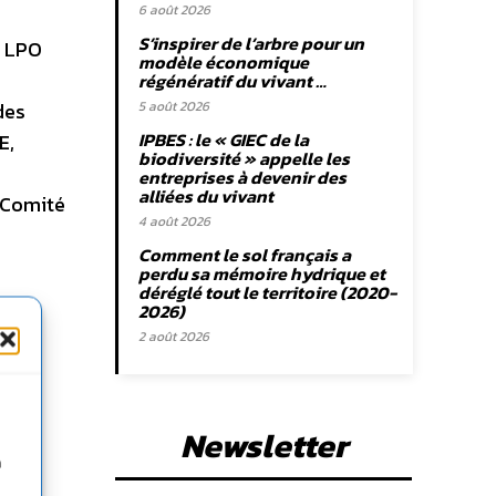
6 août 2026
S’inspirer de l’arbre pour un
a LPO
modèle économique
régénératif du vivant …
des
5 août 2026
IPBES : le « GIEC de la
E,
biodiversité » appelle les
entreprises à devenir des
alliées du vivant
u Comité
4 août 2026
Comment le sol français a
perdu sa mémoire hydrique et
déréglé tout le territoire (2020-
2026)
2 août 2026
Newsletter
ne
n
s