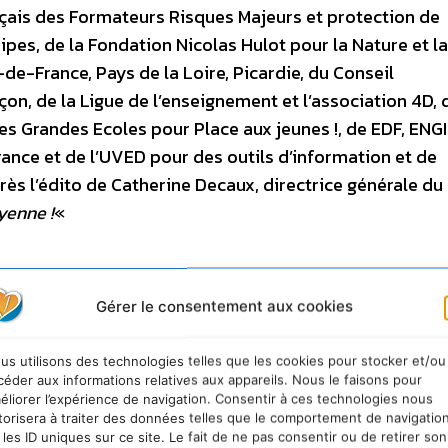
ançais des Formateurs Risques Majeurs et protection de
pes, de la Fondation Nicolas Hulot pour la Nature et l
-de-France, Pays de la Loire, Picardie, du Conseil
n, de la Ligue de l’enseignement et l’association 4D, 
s Grandes Ecoles pour Place aux jeunes !, de EDF, ENGI
France et de l’UVED pour des outils d’information et de
rès l’édito de Catherine Decaux, directrice générale d
yenne !
«
Gérer le consentement aux cookies
us utilisons des technologies telles que les cookies pour stocker et/ou
e pour tout le monde du fait de l’augmentation des
céder aux informations relatives aux appareils. Nous le faisons pour
éliorer l’expérience de navigation. Consentir à ces technologies nous
nce. Le changement climatique est plus que jamais u
torisera à traiter des données telles que le comportement de navigatio
ns les effets autour de nous et plus seulement dans le
 les ID uniques sur ce site. Le fait de ne pas consentir ou de retirer son