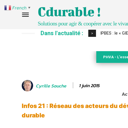
Cdurable !
French
▼
Solutions pour agir & coopérer avec le viva
Dans l'actualité :
IPBES : le « GIEC 
Comment le sol
>
PHVA - L'esse
1 juin 2015
Cyrille Souche
Ac
Infos 21 : Réseau des acteurs du 
durable