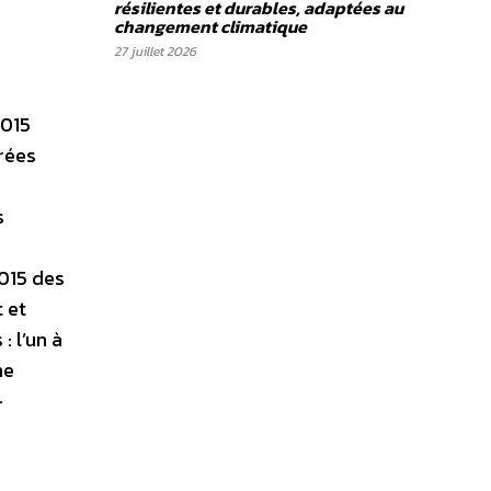
résilientes et durables, adaptées au
changement climatique
27 juillet 2026
2015
rées
s
2015 des
 et
: l’un à
ne
–