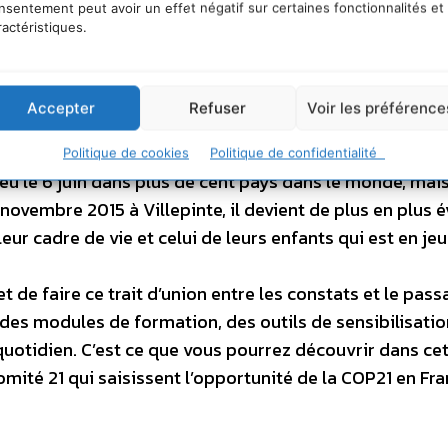
nsentement peut avoir un effet négatif sur certaines fonctionnalités et
 sont un bon exemple de la proximité qui existe entre l
ractéristiques.
concentré entre les mains des spécialistes ou des négoc
Accepter
Refuser
Voir les préférence
lles et même les foyers. Et c’est une bonne chose : le cito
ociété en modifiant sa consommation et son mode de vi
Politique de cookies
Politique de confidentialité
lieu le 6 juin dans plus de cent pays dans le monde, mai
novembre 2015 à Villepinte, il devient de plus en plus 
leur cadre de vie et celui de leurs enfants qui est en jeu
de faire ce trait d’union entre les constats et le pass
des modules de formation, des outils de sensibilisatio
uotidien. C’est ce que vous pourrez découvrir dans cet
Comité 21 qui saisissent l’opportunité de la COP21 en Fr