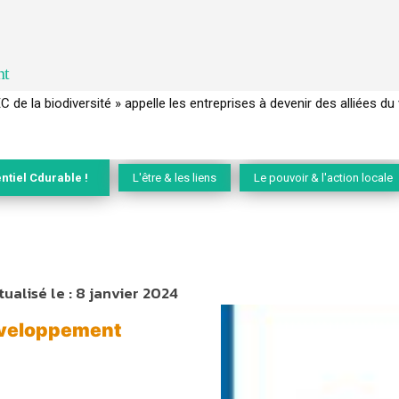
nt
de la biodiversité » appelle les entreprises à devenir des alliées du vi
 français a perdu sa mémoire hydrique et déréglé tout le territoire
ntiel Cdurable !
L'être & les liens
Le pouvoir & l'action locale
tualisé le :
8 janvier 2024
développement