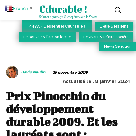
Cdurable !
French
▼
Solutions pour agir & coopérer avec le Vivant
PHVA - L'essentiel Cdurable !
L'être & les liens
Le pouvoir & l'action locale
Le vivant & refaire société
News Sélection
David Naulin
25 novembre 2009
Actualisé le :
8 janvier 2024
Prix Pinocchio du
développement
durable 2009. Et les
lauréats sont :