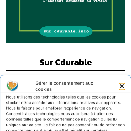
Sur Cdurable
Comment le sol français a perdu sa mémoire
Gérer le consentement aux
hydrique et déréglé tout le territoire (2020-2026)
cookies
2 août 2026
Nous utilisons des technologies telles que les cookies pour
Développer notre attention aux espèces vivantes
stocker et/ou accéder aux informations relatives aux appareils.
non humaines avec les communs de Zoepolis
Nous le faisons pour améliorer l’expérience de navigation.
30 juillet 2026
Consentir à ces technologies nous autorisera à traiter des
données telles que le comportement de navigation ou les ID
Un kit citoyen pour lever les freins au
uniques sur ce site. Le fait de ne pas consentir ou de retirer son
développement des forêts comestibles dans nos
consentement peut avoir un effet négatif sur certaines