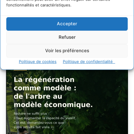
villes
fonctionnalités et caractéristiques.
29 juillet 2026
L’éco-anxiété informe et l’éco-lucidité transforme
28 juillet 2026
Accepter
7 indicateurs pour des villes résilientes et durables,
adaptées au changement climatique
Refuser
27 juillet 2026
Voir les préférences
Politique de cookies
Politique de confidentialité