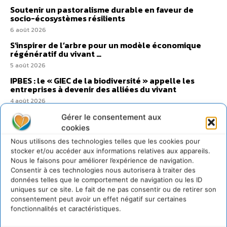
Soutenir un pastoralisme durable en faveur de
socio-écosystèmes résilients
6 août 2026
S’inspirer de l’arbre pour un modèle économique
régénératif du vivant …
5 août 2026
IPBES : le « GIEC de la biodiversité » appelle les
entreprises à devenir des alliées du vivant
4 août 2026
Comment le sol français a perdu sa mémoire
Gérer le consentement aux
hydrique et déréglé tout le territoire (2020-2026)
cookies
2 août 2026
Nous utilisons des technologies telles que les cookies pour
stocker et/ou accéder aux informations relatives aux appareils.
Nous le faisons pour améliorer l’expérience de navigation.
Consentir à ces technologies nous autorisera à traiter des
données telles que le comportement de navigation ou les ID
uniques sur ce site. Le fait de ne pas consentir ou de retirer son
@cdurableinfo
Suivre
consentement peut avoir un effet négatif sur certaines
273
Suiveurs
fonctionnalités et caractéristiques.