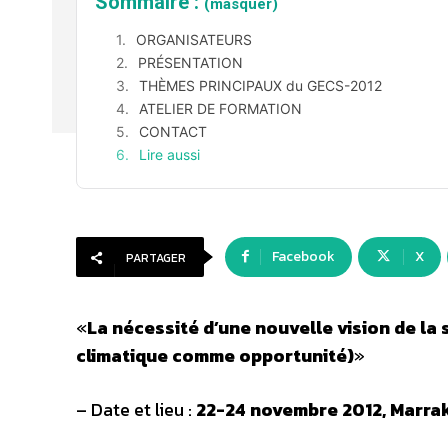
Sommaire :
(masquer)
ORGANISATEURS
PRÉSENTATION
THÈMES PRINCIPAUX du GECS-2012
ATELIER DE FORMATION
CONTACT
Lire aussi
Facebook
X
PARTAGER
«
La nécessité d’une nouvelle vision de la 
climatique comme opportunité)
»
– Date et lieu :
22-24 novembre 2012, Marra