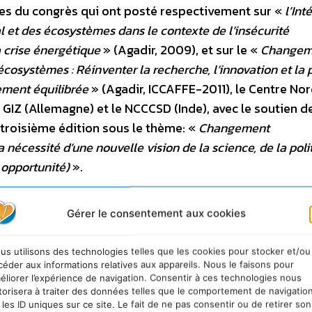
es du congrès qui ont posté respectivement sur «
l’Int
l et des écosystèmes dans le contexte de l’insécurité
 crise énergétique
» (Agadir, 2009), et sur le «
Changem
écosystèmes : Réinventer la recherche, l’innovation et la 
ement équilibrée
» (Agadir, ICCAFFE-2011), le Centre No
 GIZ (Allemagne) et le NCCCSD (Inde), avec le soutien d
 troisième édition sous le thème: «
Changement
nécessité d’une nouvelle vision de la science, de la poli
opportunité)
».
aroc et impliquant des centaines de participants origi
Gérer le consentement aux cookies
 plus reconnues comme un forum multinational précurse
tre les questions «
glocales
» à partir d’une approche
us utilisons des technologies telles que les cookies pour stocker et/ou
 une perspective Nord-Sud et Sud-Sud. Ce forum a été
céder aux informations relatives aux appareils. Nous le faisons pour
éliorer l’expérience de navigation. Consentir à ces technologies nous
 en réseaux des chercheurs, des experts, des décideurs
torisera à traiter des données telles que le comportement de navigatio
de différents disciplines, institutions, entreprises et 
 les ID uniques sur ce site. Le fait de ne pas consentir ou de retirer son