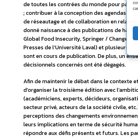
co
de toutes les contrées du monde pour partage
ca
; contribuer à la conception des agendas futur
de réseautage et de collaboration en relatio
donné naissance à des publications de haute q
Global Food Insecurity, Springer / Changement
Presses de l’Université Laval) et plusieurs pr
sont en cours de publication. De plus, un en
décisionnels concernés ont été dégagés.
Afin de maintenir le débat dans le contexte e
d’organiser la troisième édition avec l’ambiti
(académiciens, experts, décideurs, organisat
secteur privé, acteurs de la société civile, et
perceptions des changements environnement
leurs implications en terme de sécurité humai
répondre aux défis présents et futurs. Les 