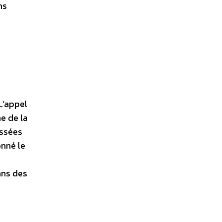
ns
L’appel
e de la
essées
onné le
ans des