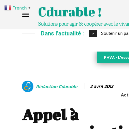
Cdurable !
French
▼
Solutions pour agir & coopérer avec le viva
Dans l'actualité :
Soutenir un pasto
S’inspirer de 
>
PHVA - L'esse
2 avril 2012
Rédaction Cdurable
Act
Appel à