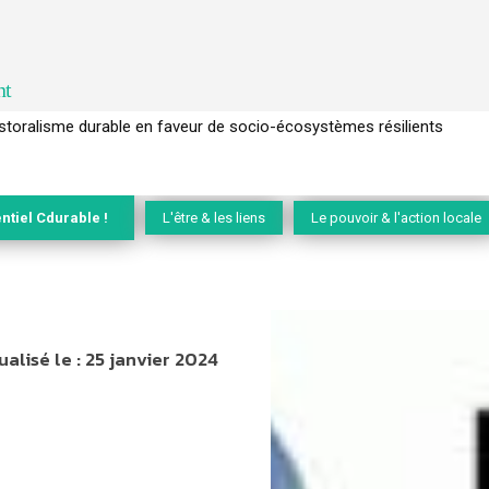
nt
ralisme durable en faveur de socio-écosystèmes résilients
l’arbre pour un modèle économique régénératif du vivant …
ntiel Cdurable !
L'être & les liens
Le pouvoir & l'action locale
ualisé le :
25 janvier 2024