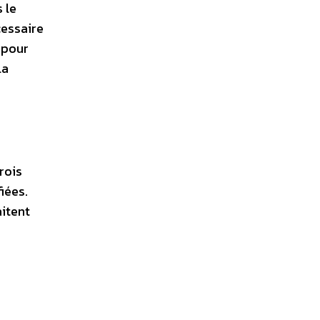
 le
essaire
 pour
la
rois
iées.
aitent