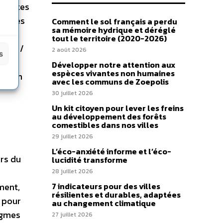
tinentes
bilités
Comment le sol français a perdu
sa mémoire hydrique et déréglé
um a
tout le territoire (2020-2026)
nger /
2 août 2026
s
e,
Développer notre attention aux
espèces vivantes non humaines
dition
avec les communs de Zoepolis
30 juillet 2026
Un kit citoyen pour lever les freins
au développement des forêts
comestibles dans nos villes
29 juillet 2026
L’éco-anxiété informe et l’éco-
rs du
lucidité transforme
28 juillet 2026
ment,
7 indicateurs pour des villes
résilientes et durables, adaptées
s pour
au changement climatique
igmes
27 juillet 2026