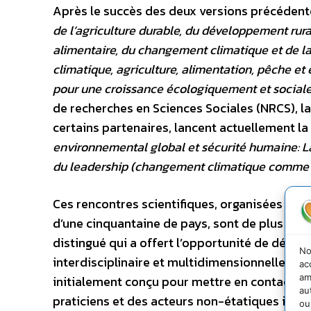
Après le succès des deux versions précédent
de l’agriculture durable, du développement rura
alimentaire, du changement climatique et de la
climatique, agriculture, alimentation, pêche et 
pour une croissance écologiquement et social
de recherches en Sciences Sociales (NRCS), la
certains partenaires, lancent actuellement la
environnemental global et sécurité humaine: La 
du leadership (changement climatique comme 
Ces rencontres scientifiques, organisées au M
d’une cinquantaine de pays, sont de plus en
distingué qui a offert l’opportunité de débat
No
interdisciplinaire et multidimensionnelle et
ac
am
initialement conçu pour mettre en contact et
au
praticiens et des acteurs non-étatiques issus 
ou