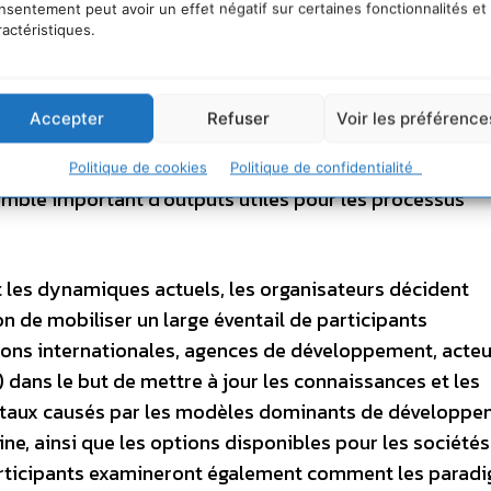
nsentement peut avoir un effet négatif sur certaines fonctionnalités et
r les résultats de la recherche et les expériences per
ractéristiques.
s des politiques et des sciences ; et explorer les possi
n avec les débats engagés. La première éditions du for
ualité (ex. Sustainable Agricultural Development, Spri
Accepter
Refuser
Voir les préférence
 climatique, crise énergétique et insécurité alimentair
ojets d’ouvrages basés sur les travaux de la deuxième é
Politique de cookies
Politique de confidentialité
semble important d’outputs utiles pour les processus
t les dynamiques actuels, les organisateurs décident
on de mobiliser un large éventail de participants
ions internationales, agences de développement, acteu
c.) dans le but de mettre à jour les connaissances et les
aux causés par les modèles dominants de développe
ne, ainsi que les options disponibles pour les société
participants examineront également comment les parad