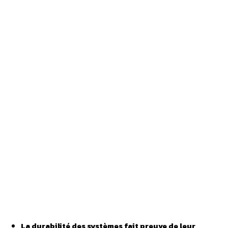
La durabilité des systèmes fait preuve de leur